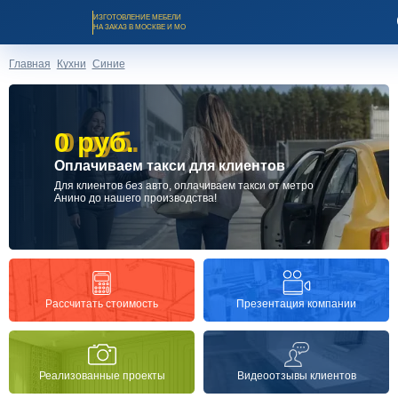
ИЗГОТОВЛЕНИЕ МЕБЕЛИ
НА ЗАКАЗ В МОСКВЕ И МО
Главная
Кухни
Синие
0 руб.
0 руб.
Оплачиваем такси для клиентов
Заказать звонок
Для клиентов без авто, оплачиваем такси от метро
Анино до нашего производства!
Каталог мебели на заказ
О компании
Презентация компании
Рассчитать стоимость
Оплата и доставка
Реализованные проекты
Видеоотзывы клиентов
Рассрочка и кредит