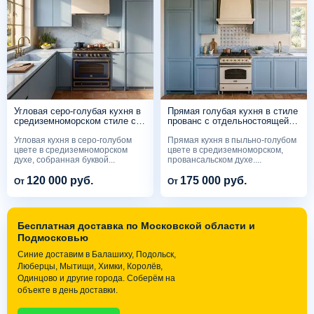
Угловая серо-голубая кухня в
Прямая голубая кухня в стиле
средиземноморском стиле с
прованс с отдельностоящей
отдельностоящей плитой
плитой
Угловая кухня в серо-голубом
Прямая кухня в пыльно-голубом
цвете в средиземноморском
цвете в средиземноморском,
духе, собранная буквой...
провансальском духе....
120 000 руб.
175 000 руб.
От
От
Бесплатная доставка по Московской области и
Подмосковью
Синие доставим в Балашиху, Подольск,
Люберцы, Мытищи, Химки, Королёв,
Одинцово и другие города. Соберём на
объекте в день доставки.