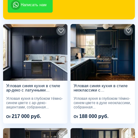
Написать нам
Угловая синяя кухня в стиле
Угловая синяя кухня в стиле
ар-деко с латунными
неоклассики с
вставками
отдельностоящей плитой
Угловая кухня в глубоком тёмно-
Угловая кухня в глубоком тёмно-
синем цвете с ар-деко-
синем цвете в духе неоклассики,
акцентами, собранная...
собранная...
217 000 руб.
188 000 руб.
От
От