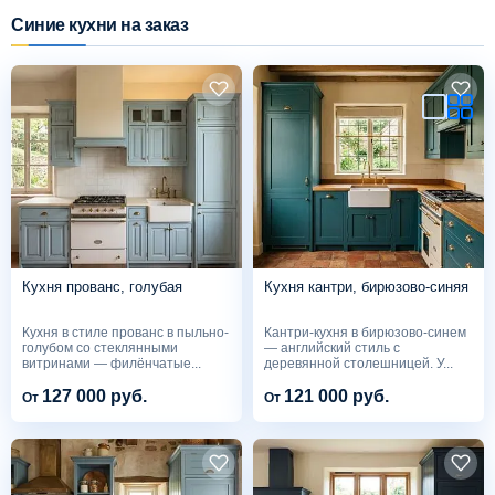
Синие кухни на заказ
Схема работы
Акции и скидки
Портфолио
Видеоотзывы
Кухня прованс, голубая
Кухня кантри, бирюзово-синяя
Статьи
Кухня в стиле прованс в пыльно-
Кантри-кухня в бирюзово-синем
голубом со стеклянными
— английский стиль с
Контакты
витринами — филёнчатые...
деревянной столешницей. У...
127 000 руб.
121 000 руб.
От
От