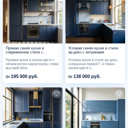
Прямая синяя кухня в
Угловая синяя кухня в стиле
современном стиле с
ар-деко с витринами
витринами из рифлёного
Прямая кухня в синем цвете с
Угловая кухня в стиле ар-деко,
стекла
лёгким ретро-характером, слева
собранная буквой Г, в тёмно-
высокий блок...
синем цвете с...
195 000 руб.
136 000 руб.
От
От