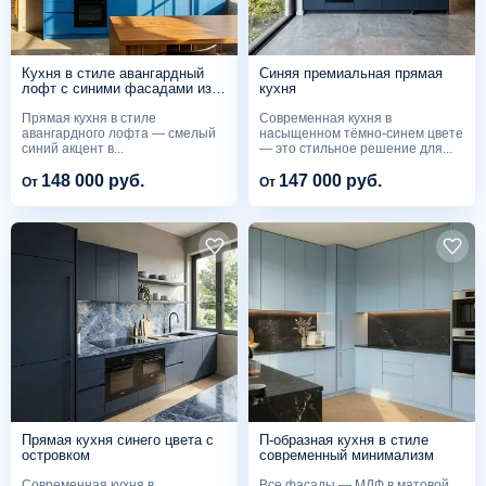
Кухня в стиле авангардный
Синяя премиальная прямая
лофт с синими фасадами из
кухня
шпона
Прямая кухня в стиле
Современная кухня в
авангардного лофта — смелый
насыщенном тёмно-синем цвете
синий акцент в...
— это стильное решение для...
148 000 руб.
147 000 руб.
От
От
Прямая кухня синего цвета с
П-образная кухня в стиле
островком
современный минимализм
Современная кухня в
Все фасады — МДФ в матовой