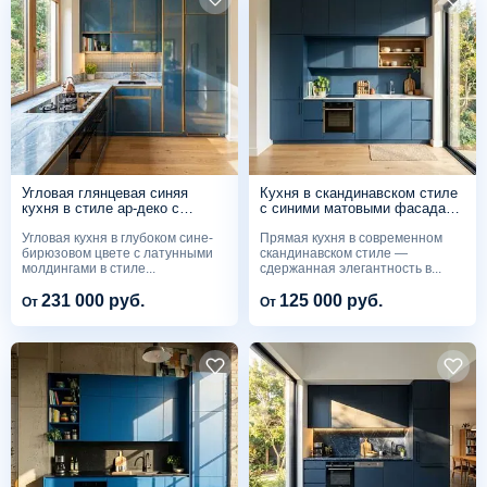
Угловая глянцевая синяя
Кухня в скандинавском стиле
кухня в стиле ар-деко с
с синими матовыми фасадами
латунными молдингами и
до потолка
Угловая кухня в глубоком сине-
Прямая кухня в современном
мраморной столешницей
бирюзовом цвете с латунными
скандинавском стиле —
молдингами в стиле...
сдержанная элегантность в...
231 000 руб.
125 000 руб.
От
От