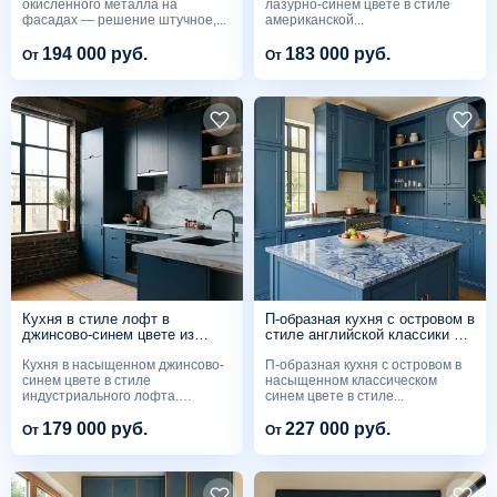
окисленного металла на
лазурно-синем цвете в стиле
фасадах — решение штучное,...
американской...
194 000 руб.
183 000 руб.
От
От
Кухня в стиле лофт в
П-образная кухня с островом в
джинсово-синем цвете из
стиле английской классики в
шпона со столешницей из
синем цвете со столешницей
Кухня в насыщенном джинсово-
П-образная кухня с островом в
голубого кварцита
из синего кварцита
синем цвете в стиле
насыщенном классическом
индустриального лофта.
синем цвете в стиле...
Фасады...
179 000 руб.
227 000 руб.
От
От