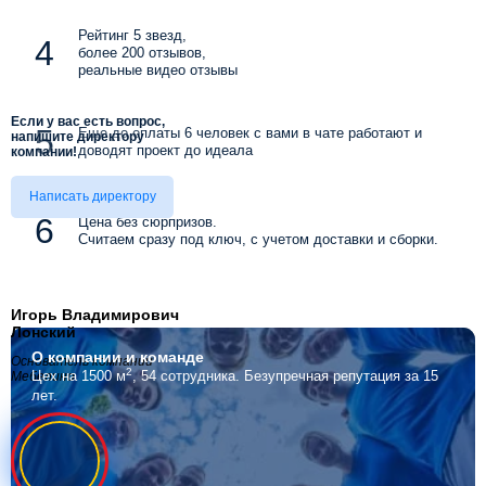
Рейтинг 5 звезд,
более 200 отзывов,
реальные видео отзывы
Если у вас есть вопрос,
Еще до оплаты 6 человек с вами в чате работают и
напишите директору
доводят проект до идеала
компании!
Написать директору
Цена без сюрпризов.
Считаем сразу под ключ, с учетом доставки и сборки.
Игорь Владимирович
Лонский
О компании
и команде
Основатель компании
2
Цех на 1500 м
, 54 сотрудника.
Безупречная репутация за 15
Мебелино
лет.