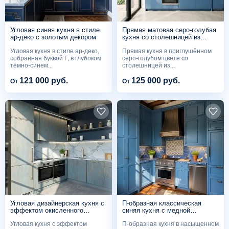
Угловая синяя кухня в стиле
Прямая матовая серо-голубая
ар-деко с золотым декором
кухня со столешницей из
светло-голубого камня
Угловая кухня в стиле ар-деко,
Прямая кухня в приглушённом
собранная буквой Г, в глубоком
серо-голубом цвете со
тёмно-синем...
столешницей из...
121 000 руб.
125 000 руб.
От
От
Угловая дизайнерская кухня с
П-образная классическая
эффектом окисленного
синяя кухня с медной
металла на фасадах и
вытяжкой и столешницей из
Угловая кухня с эффектом
П-образная кухня в насыщенном
столешницей из кварцита
синего кварцита