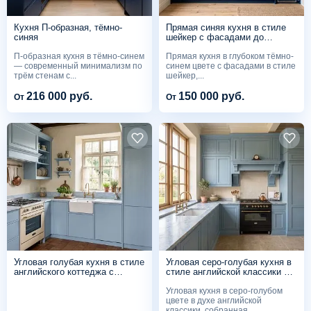
Кухня П-образная, тёмно-
Прямая синяя кухня в стиле
синяя
шейкер с фасадами до
потолка
П-образная кухня в тёмно-синем
Прямая кухня в глубоком тёмно-
— современный минимализм по
синем цвете с фасадами в стиле
трём стенам с...
шейкер,...
216 000 руб.
150 000 руб.
От
От
Угловая голубая кухня в стиле
Угловая серо-голубая кухня в
английского коттеджа с
стиле английской классики с
фермерской мойкой
отдельностоящей плитой
Угловая кухня в серо-голубом
цвете в духе английской
классики, собранная...