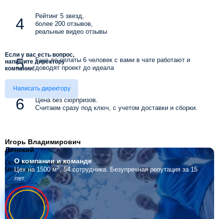
Рейтинг 5 звезд,
более 200 отзывов,
реальные видео отзывы
Если у вас есть вопрос,
Еще до оплаты 6 человек с вами в чате работают и
напишите директору
доводят проект до идеала
компании!
Написать директору
Цена без сюрпризов.
Считаем сразу под ключ, с учетом доставки и сборки.
Игорь Владимирович
Лонский
О компании
и команде
Основатель компании
2
Цех на 1500 м
, 54 сотрудника.
Безупречная репутация за 15
Мебелино
лет.