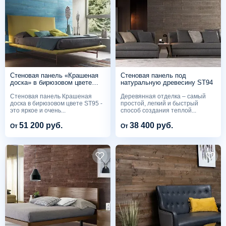
Стеновая панель «Крашеная
Стеновая панель под
доска» в бирюзовом цвете
натуральную древесину ST94
ST95
Стеновая панель Крашеная
Деревянная отделка – самый
доска в бирюзовом цвете ST95 -
простой, легкий и быстрый
это яркое и очень...
способ создания теплой...
51 200 руб.
38 400 руб.
От
От