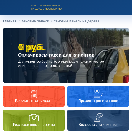
ИЗГОТОВЛЕНИЕ МЕБЕЛИ
НА ЗАКАЗ В МОСКВЕ И МО
Главная
Стеновые панели
Стеновые панели из дерева
0 руб.
0 руб.
Оплачиваем такси для клиентов
Заказать звонок
Для клиентов без авто, оплачиваем такси от метро
Анино до нашего производства!
Каталог мебели на заказ
О компании
Презентация компании
Рассчитать стоимость
Оплата и доставка
Реализованные проекты
Видеоотзывы клиентов
Рассрочка и кредит