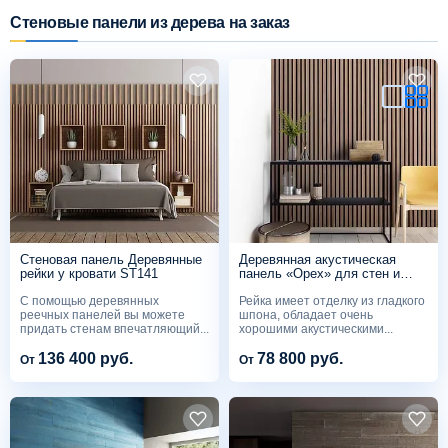
Стеновые панели из дерева на заказ
Схема работы
Акции и скидки
Портфолио
Видеоотзывы
Стеновая панель Деревянные
Деревянная акустическая
Статьи
рейки у кровати ST141
панель «Орех» для стен и
потолка ST109
С помощью деревянных
Рейка имеет отделку из гладкого
реечных панелей вы можете
шпона, обладает очень
Контакты
придать стенам впечатляющий...
хорошими акустическими...
136 400 руб.
78 800 руб.
От
От