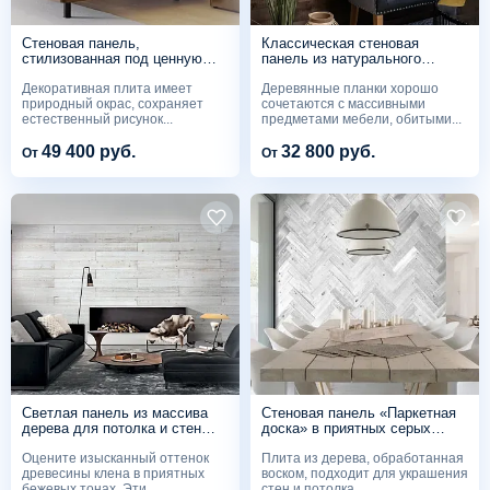
Стеновая панель,
Классическая стеновая
стилизованная под ценную
панель из натурального
породу дерева ST93
дерева ST92
Декоративная плита имеет
Деревянные планки хорошо
природный окрас, сохраняет
сочетаются с массивными
естественный рисунок...
предметами мебели, обитыми...
49 400 руб.
32 800 руб.
От
От
Светлая панель из массива
Стеновая панель «Паркетная
дерева для потолка и стен
доска» в приятных серых
ST90
тонах ST82
Оцените изысканный оттенок
Плита из дерева, обработанная
древесины клена в приятных
воском, подходит для украшения
бежевых тонах. Эти...
стен и потолка...