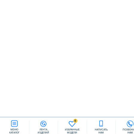
Заказать звонок
0
МЕНЮ
ЛЕНТА
ИЗБРАННЫЕ
НАПИСАТЬ
ПОЗВОН
КАТАЛОГ
ИЗДЕЛИЙ
МОДЕЛИ
НАМ
НАМ