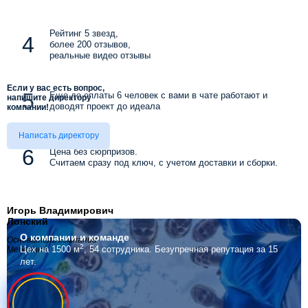
Рейтинг 5 звезд,
более 200 отзывов,
реальные видео отзывы
Если у вас есть вопрос,
Еще до оплаты 6 человек с вами в чате работают и
напишите директору
доводят проект до идеала
компании!
Написать директору
Цена без сюрпризов.
Считаем сразу под ключ, с учетом доставки и сборки.
Игорь Владимирович
Лонский
О компании
и команде
Основатель компании
2
Цех на 1500 м
, 54 сотрудника.
Безупречная репутация за 15
Мебелино
лет.