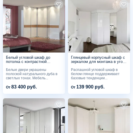
Белый угловой шкаф до
Глянцевый корпусный шкаф с
потолка с контрастной
зеркалом для монтажа в угол
вставкой CS280
CS270
Белые двери украшены
Распашной угловой шкаф в
полоской натурального дуба в
белом глянце поддерживает
светлых тонах. Мебель...
базовые тенденции...
83 400 руб.
139 900 руб.
От
От