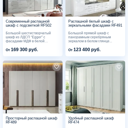
Современный распашной
Распашной белый шкаф с
шкаф с подсветкой RF502
зеркальными фасадами RF491
Большой шестистворчатый
Большой прямой шкаф с
шкаф из ЛДСП “Egger” с
панорамным серебряным
фасадами МДФ в белой
зеркалом в белом глянце...
глянцевой...
169 300 руб.
123 400 руб.
От
От
Просторный распашной шкаф
Удобный распашной шкаф
RF489
RF474