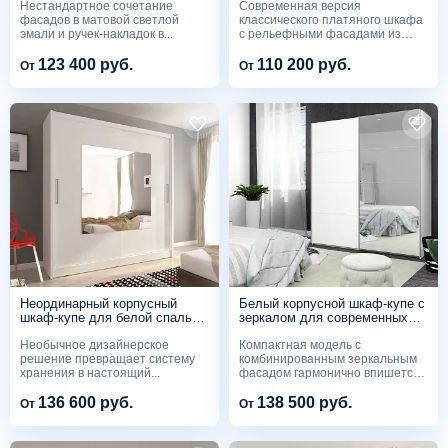
Нестандартное сочетание
Современная версия
фасадов в матовой светлой
классического платяного шкафа
эмали и ручек-накладок в...
с рельефными фасадами из
МДФ...
123 400 руб.
110 200 руб.
От
От
Неординарный корпусный
Белый корпусной шкаф-купе с
шкаф-купе для белой спальни
зеркалом для современных
под заказ SM 562
интерьеров SM 561
Необычное дизайнерское
Компактная модель с
решение превращает систему
комбинированным зеркальным
хранения в настоящий...
фасадом гармонично впишется
в...
136 600 руб.
138 500 руб.
От
От