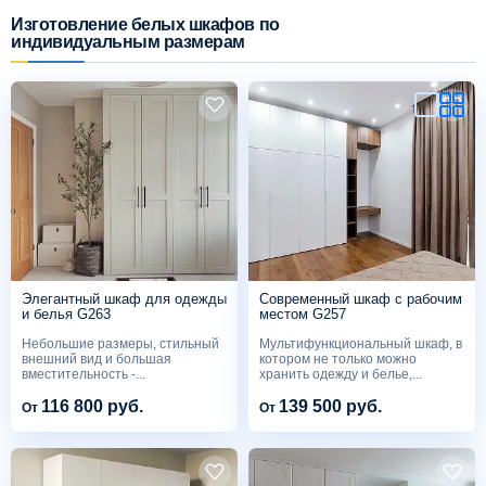
Изготовление белых шкафов по
индивидуальным размерам
Схема работы
Акции и скидки
Портфолио
Видеоотзывы
Статьи
Элегантный шкаф для одежды
Современный шкаф с рабочим
и белья G263
местом G257
Небольшие размеры, стильный
Мультифункциональный шкаф, в
Контакты
внешний вид и большая
котором не только можно
вместительность -...
хранить одежду и белье,...
116 800 руб.
139 500 руб.
От
От