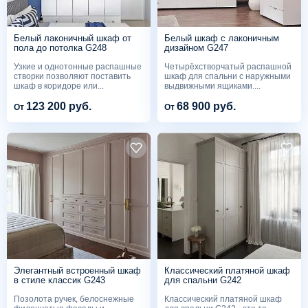
Белый лаконичный шкаф от
Белый шкаф с лаконичным
пола до потолка G248
дизайном G247
Узкие и однотонные распашные
Четырёхстворчатый распашной
створки позволяют поставить
шкаф для спальни с наружными
шкаф в коридоре или...
выдвижными ящиками....
123 200 руб.
68 900 руб.
От
От
Элегантный встроенный шкаф
Классический платяной шкаф
в стиле классик G243
для спальни G242
Позолота ручек, белоснежные
Классический платяной шкаф