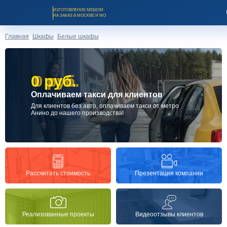
ИЗГОТОВЛЕНИЕ МЕБЕЛИ
НА ЗАКАЗ В МОСКВЕ И МО
Главная
Шкафы
Белые шкафы
0 руб.
0 руб.
Оплачиваем такси для клиентов
Заказать звонок
Для клиентов без авто, оплачиваем такси от метро
Анино до нашего производства!
Каталог мебели на заказ
О компании
Презентация компании
Рассчитать стоимость
Оплата и доставка
Реализованные проекты
Видеоотзывы клиентов
Рассрочка и кредит