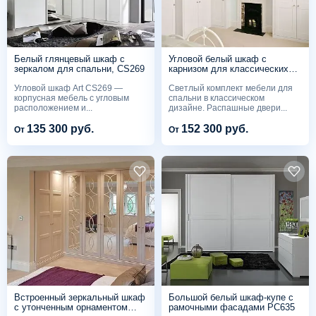
Белый глянцевый шкаф с
Угловой белый шкаф с
зеркалом для спальни, CS269
карнизом для классических
интерьеров CS252
Угловой шкаф Art CS269 —
Светлый комплект мебели для
корпусная мебель с угловым
спальни в классическом
расположением и...
дизайне. Распашные двери...
135 300 руб.
152 300 руб.
От
От
Встроенный зеркальный шкаф
Большой белый шкаф-купе с
с утонченным орнаментом
рамочными фасадами PC635