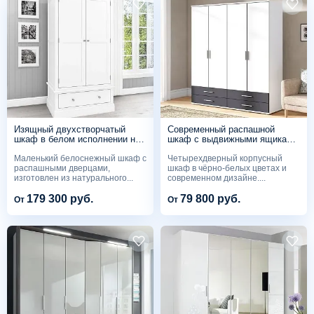
Изящный двухстворчатый
Современный распашной
шкаф в белом исполнении на
шкаф с выдвижными ящиками
заказ H180
RF519
Маленький белоснежный шкаф с
Четырехдверный корпусный
распашными дверцами,
шкаф в чёрно-белых цветах и
изготовлен из натурального...
современном дизайне....
179 300 руб.
79 800 руб.
От
От