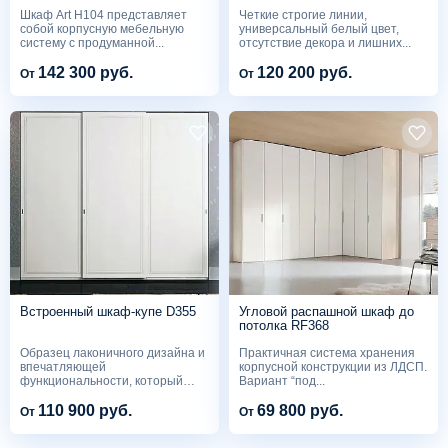
H104
Шкаф Art H104 представляет
Четкие строгие линии,
собой корпусную мебельную
универсальный белый цвет,
систему с продуманной...
отсутствие декора и лишних...
142 300 руб.
120 200 руб.
От
От
Встроенный шкаф-купе D355
Угловой распашной шкаф до
потолка RF368
Образец лаконичного дизайна и
Практичная система хранения
впечатляющей
корпусной конструкции из ЛДСП.
функциональности, который
Вариант “под...
подойдет...
110 900 руб.
69 800 руб.
От
От