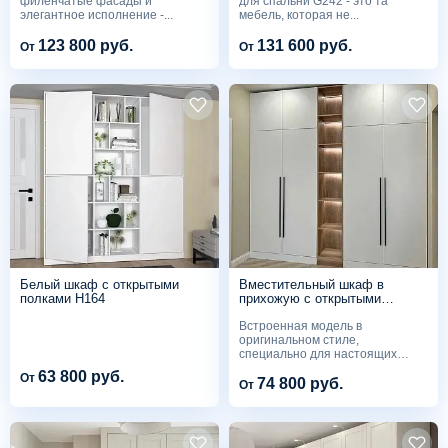
филенчатые фасады и
для спальни G242 - это та
элегантное исполнение -...
мебель, которая не...
123 800 руб.
131 600 руб.
От
От
Белый шкаф с открытыми
Вместительный шкаф в
полками H164
прихожую с открытыми
полками P87
Встроенная модель в
оригинальном стиле,
специально для настоящих
ценителей...
63 800 руб.
От
74 800 руб.
От