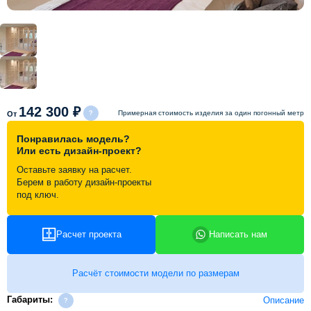
Схема работы
Акции и скидки
Портфолио
142 300 ₽
Примерная стоимость изделия за один погонный метр
От
Понравилась модель?
Видеоотзывы
Или есть дизайн-проект?
Оставьте заявку на расчет.
Берем в работу дизайн-проекты
Статьи
под ключ.
Контакты
Расчет проекта
Написать нам
Расчёт стоимости модели по размерам
Габариты:
Описание