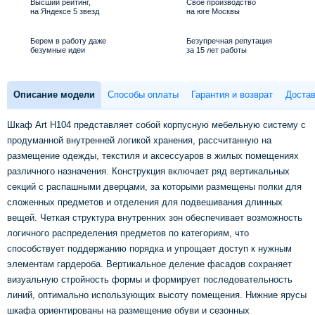
Высший рейтинг,
Свое производство
на Яндексе 5 звезд
на юге Москвы
Берем в работу даже
Безупречная репутация
безумные идеи
за 15 лет работы
Описание модели
Способы оплаты
Гарантия и возврат
Достав
Шкаф Art H104 представляет собой корпусную мебельную систему с
продуманной внутренней логикой хранения, рассчитанную на
размещение одежды, текстиля и аксессуаров в жилых помещениях
различного назначения. Конструкция включает ряд вертикальных
секций с распашными дверцами, за которыми размещены полки для
сложенных предметов и отделения для подвешивания длинных
вещей. Четкая структура внутренних зон обеспечивает возможность
логичного распределения предметов по категориям, что
способствует поддержанию порядка и упрощает доступ к нужным
элементам гардероба. Вертикальное деление фасадов сохраняет
визуальную стройность формы и формирует последовательность
линий, оптимально использующих высоту помещения. Нижние ярусы
шкафа ориентированы на размещение обуви и сезонных