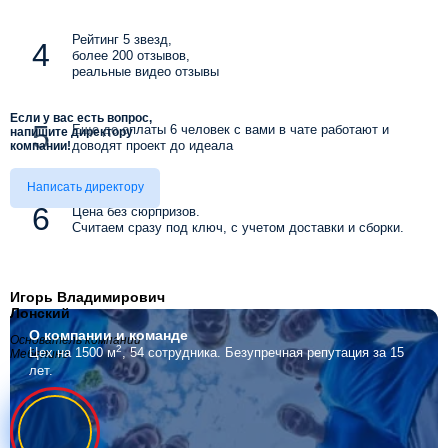
Рейтинг 5 звезд,
более 200 отзывов,
реальные видео отзывы
Если у вас есть вопрос,
Еще до оплаты 6 человек с вами в чате работают и
напишите директору
доводят проект до идеала
компании!
Написать директору
Цена без сюрпризов.
Считаем сразу под ключ, с учетом доставки и сборки.
Игорь Владимирович
Лонский
О компании
и команде
Основатель компании
2
Цех на 1500 м
, 54 сотрудника.
Безупречная репутация за 15
Мебелино
лет.