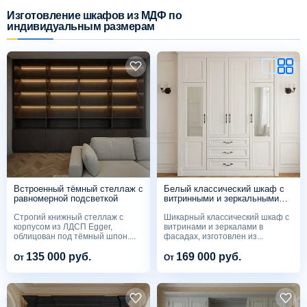
Изготовление шкафов из МДФ по
индивидуальным размерам
Схема работы
Акции и скидки
Портфолио
Видеоотзывы
Статьи
Встроенный тёмный стеллаж с
Белый классический шкаф с
равномерной подсветкой
витринными и зеркальными
фасадами
Строгий книжный стеллаж с
Шикарный классический шкаф с
Контакты
корпусом из ЛДСП Egger,
витринами и зеркалами в
облицован под тёмный шпон....
фасадах, изготовлен из...
135 000 руб.
169 000 руб.
От
От