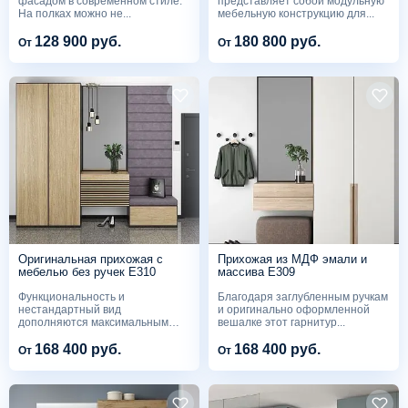
фасадом в современном стиле.
представляет собой модульную
На полках можно не...
мебельную конструкцию для...
128 900 руб.
180 800 руб.
От
От
Оригинальная прихожая с
Прихожая из МДФ эмали и
мебелью без ручек Е310
массива Е309
Функциональность и
Благодаря заглубленным ручкам
нестандартный вид
и оригинально оформленной
дополняются максимальным
вешалке этот гарнитур...
удобством – все...
168 400 руб.
168 400 руб.
От
От