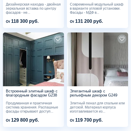
G239
Дизайнерская находка - двойная
Современный модульный шкаф
зеркальная вставка по центру
в варианте угловой установки.
фасадов - не...
Фасады - МДФ в...
118 300 руб.
131 200 руб.
От
От
Встроенный элитный шкаф с
Элегантный шкаф с
благородным фасадом G238
рельефным декором G249
Продуманная и практичная
Элитный пенал для спальни или
система хранения. Распашные
детской. Материал корпуса
фасады открывают доступ...
изготавливается из...
129 800 руб.
119 700 руб.
От
От