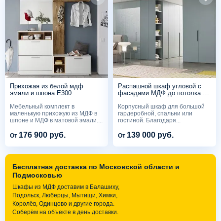
Прихожая из белой мдф
Распашной шкаф угловой с
эмали и шпона Е300
фасадами МДФ до потолка на
всю стену RF500
Мебельный комплект в
Корпусный шкаф для большой
маленькую прихожую из МДФ в
гардеробной, спальни или
шпоне и МДФ в матовой эмали....
гостиной. Благодаря...
176 900 руб.
139 000 руб.
От
От
Бесплатная доставка по Московской области и
Подмосковью
Шкафы из МДФ доставим в Балашиху,
Подольск, Люберцы, Мытищи, Химки,
Королёв, Одинцово и другие города.
Соберём на объекте в день доставки.