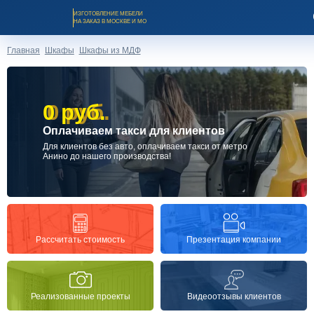
ИЗГОТОВЛЕНИЕ МЕБЕЛИ
НА ЗАКАЗ В МОСКВЕ И МО
Главная
Шкафы
Шкафы из МДФ
0 руб.
0 руб.
Оплачиваем такси для клиентов
Заказать звонок
Для клиентов без авто, оплачиваем такси от метро
Анино до нашего производства!
Каталог мебели на заказ
О компании
Презентация компании
Рассчитать стоимость
Оплата и доставка
Реализованные проекты
Видеоотзывы клиентов
Рассрочка и кредит