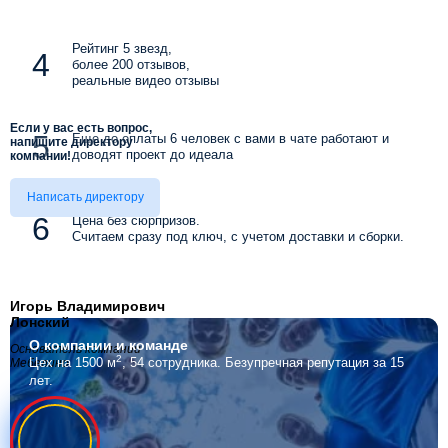
Рейтинг 5 звезд,
более 200 отзывов,
реальные видео отзывы
Если у вас есть вопрос,
Еще до оплаты 6 человек с вами в чате работают и
напишите директору
доводят проект до идеала
компании!
Написать директору
Цена без сюрпризов.
Считаем сразу под ключ, с учетом доставки и сборки.
Игорь Владимирович
Лонский
О компании
и команде
Основатель компании
2
Цех на 1500 м
, 54 сотрудника.
Безупречная репутация за 15
Мебелино
лет.