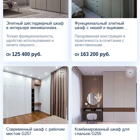
Элитный шестидверный шкаф
Функциональный элитный
в интерьере минимализма
шкаф с нишей и ящиками
G260
G258
Только функциональность,
Продуманная конструкция и
удобство использования и
практичность в сочетании с
ничего лишнего....
качественными...
125 400 руб.
163 200 руб.
От
От
Современный шкаф с рабочим
Комбинированный шкаф для
местом G257
спальни G255