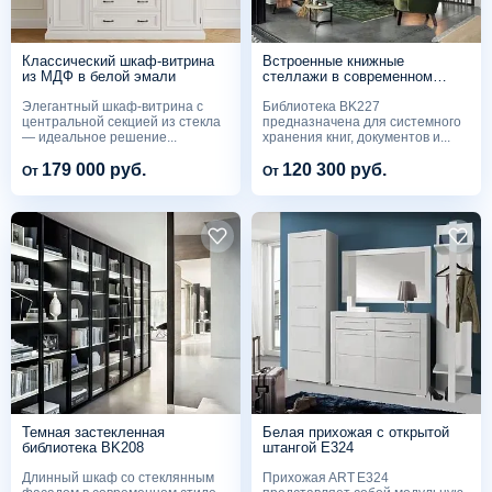
Классический шкаф-витрина
Встроенные книжные
из МДФ в белой эмали
стеллажи в современном
дизайне BK227
Элегантный шкаф-витрина с
Библиотека BK227
центральной секцией из стекла
предназначена для системного
— идеальное решение...
хранения книг, документов и...
179 000 руб.
120 300 руб.
От
От
Темная застекленная
Белая прихожая с открытой
библиотека BK208
штангой Е324
Длинный шкаф со стеклянным
Прихожая ART E324