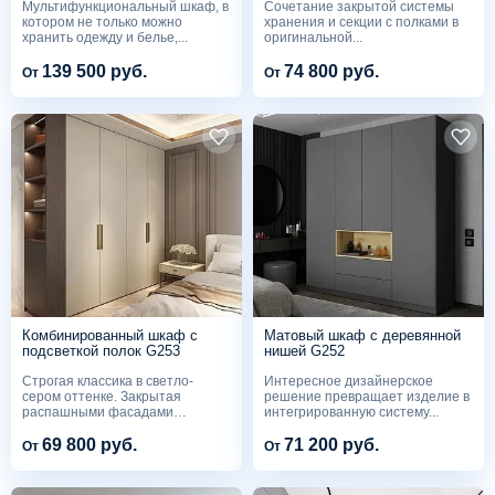
Мультифункциональный шкаф, в
Сочетание закрытой системы
котором не только можно
хранения и секции с полками в
хранить одежду и белье,...
оригинальной...
139 500 руб.
74 800 руб.
От
От
Комбинированный шкаф с
Матовый шкаф с деревянной
подсветкой полок G253
нишей G252
Строгая классика в светло-
Интересное дизайнерское
сером оттенке. Закрытая
решение превращает изделие в
распашными фасадами
интегрированную систему...
система...
69 800 руб.
71 200 руб.
От
От