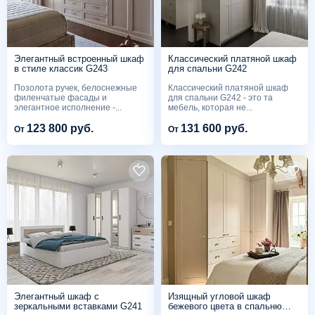
Элегантный встроенный шкаф
Классический платяной шкаф
в стиле классик G243
для спальни G242
Позолота ручек, белоснежные
Классический платяной шкаф
филенчатые фасады и
для спальни G242 - это та
элегантное исполнение -...
мебель, которая не...
123 800 руб.
131 600 руб.
От
От
Элегантный шкаф с
Изящный угловой шкаф
зеркальными вставками G241
бежевого цвета в спальню