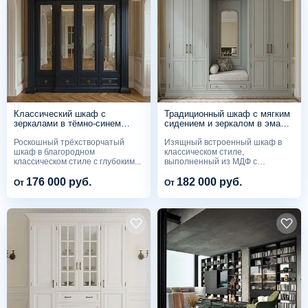
Классический шкаф с
Традиционный шкаф с мягким
зеркалами в тёмно-синем
сидением и зеркалом в эмали
исполнении
цвета селадон
Роскошный трёхстворчатый
Изящный встроенный шкаф в
шкаф в благородном
классическом стиле,
классическом стиле с глубоким...
выполненный из МДФ с
эмалевым...
176 000 руб.
182 000 руб.
От
От