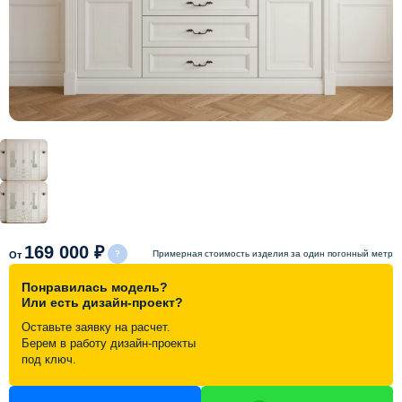
Схема работы
Акции и скидки
Портфолио
Видеоотзывы
Статьи
169 000 ₽
Примерная стоимость изделия за один погонный метр
От
Понравилась модель?
Контакты
Или есть дизайн-проект?
Оставьте заявку на расчет.
Берем в работу дизайн-проекты
под ключ.