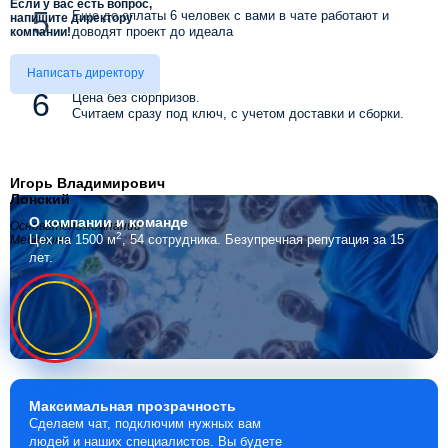
Если у вас есть вопрос,
Еще до оплаты 6 человек с вами в чате работают и
напишите директору
доводят проект до идеала
компании!
Написать директору
Цена без сюрпризов.
Считаем сразу под ключ, с учетом доставки и сборки.
Игорь Владимирович
Лонский
О компании
и команде
Основатель компании
2
Цех на 1500 м
, 54 сотрудника.
Безупречная репутация за 15
Мебелино
лет.
Максимальная
прозрачность
Сделаем чат, подключим нужных вам
людей и наших специалистов. Вы будете