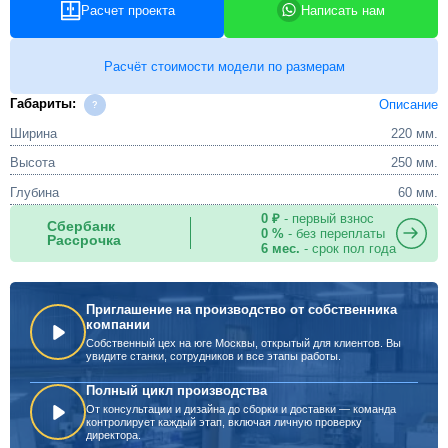
Расчет проекта
Написать нам
Расчёт стоимости модели по размерам
Габариты:
Описание
Ширина
220 мм.
Высота
250 мм.
Глубина
60 мм.
0 ₽
- первый взнос
Сбербанк
0 %
- без переплаты
Рассрочка
6 мес.
- срок пол года
Приглашение на производство от собственника
компании
Собственный цех на юге Москвы, открытый для клиентов. Вы
увидите станки, сотрудников и все этапы работы.
Полный цикл производства
От консультации и дизайна до сборки и доставки — команда
контролирует каждый этап, включая личную проверку
директора.