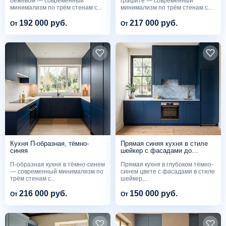
бежевом — современный
графите — современный
минимализм по трём стенам с...
минимализм по трём стенам с...
192 000 руб.
217 000 руб.
От
От
Кухня П-образная, тёмно-
Прямая синяя кухня в стиле
синяя
шейкер с фасадами до
потолка
П-образная кухня в тёмно-синем
Прямая кухня в глубоком тёмно-
— современный минимализм по
синем цвете с фасадами в стиле
трём стенам с...
шейкер,...
216 000 руб.
150 000 руб.
От
От