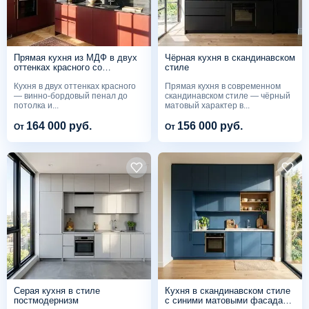
Прямая кухня из МДФ в двух
Чёрная кухня в скандинавском
оттенках красного со
стиле
столешницей из мрамора
Кухня в двух оттенках красного
Прямая кухня в современном
— винно-бордовый пенал до
скандинавском стиле — чёрный
потолка и...
матовый характер в...
164 000 руб.
156 000 руб.
От
От
Серая кухня в стиле
Кухня в скандинавском стиле
постмодернизм
с синими матовыми фасадами