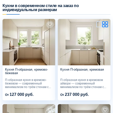
Кухни в современном стиле на заказ по
индивидуальным размерам
Схема работы
Акции и скидки
Портфолио
Видеоотзывы
Статьи
Кухня П-образная, кремово-
Кухня П-образная, кремовая
бежевая
П-образная кухня в кремово-
П-образная кухня в кремовом
Контакты
бежевом — современный
айвори — современный
минимализм по трём стенам с...
минимализм по трём стенам с...
127 000 руб.
237 000 руб.
От
От