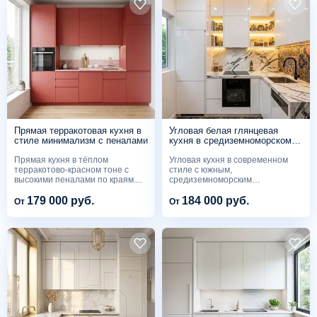
Прямая терракотовая кухня в
Угловая белая глянцевая
стиле минимализм с пеналами
кухня в средиземноморском
стиле с узорной плиткой
Прямая кухня в тёплом
Угловая кухня в современном
терракотово-красном тоне с
стиле с южным,
высокими пеналами по краям....
средиземноморским
характером....
179 000 руб.
184 000 руб.
От
От