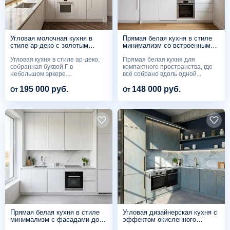
Угловая молочная кухня в
Прямая белая кухня в стиле
стиле ар-деко с золотым
минимализм со встроенным
декором
пеналом
Угловая кухня в стиле ар-деко,
Прямая белая кухня для
собранная буквой Г в
компактного пространства, где
небольшом эркере....
всё собрано вдоль одной...
195 000 руб.
148 000 руб.
От
От
Прямая белая кухня в стиле
Угловая дизайнерская кухня с
минимализм с фасадами до
эффектом окисленного
потолка
металла на фасадах и