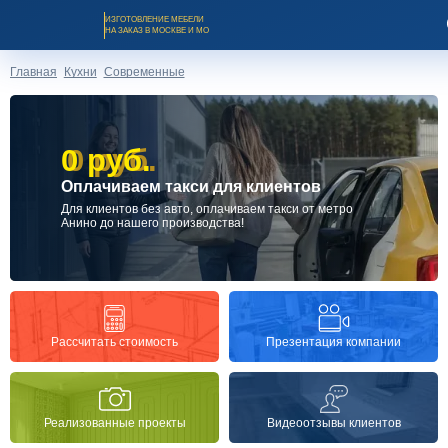
ИЗГОТОВЛЕНИЕ МЕБЕЛИ
НА ЗАКАЗ В МОСКВЕ И МО
Главная
Кухни
Современные
0 руб.
0 руб.
Оплачиваем такси для клиентов
Заказать звонок
Для клиентов без авто, оплачиваем такси от метро
Анино до нашего производства!
Каталог мебели на заказ
О компании
Презентация компании
Рассчитать стоимость
Оплата и доставка
Реализованные проекты
Видеоотзывы клиентов
Рассрочка и кредит