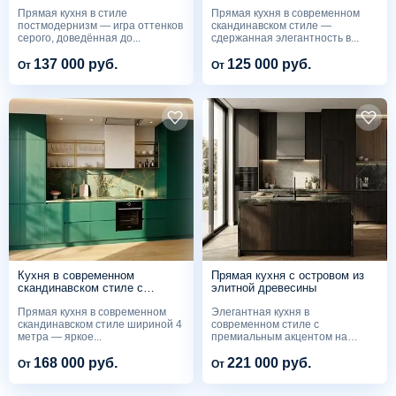
до потолка
Прямая кухня в стиле
Прямая кухня в современном
постмодернизм — игра оттенков
скандинавском стиле —
серого, доведённая до...
сдержанная элегантность в...
137 000 руб.
125 000 руб.
От
От
Кухня в современном
Прямая кухня с островом из
скандинавском стиле с
элитной древесины
изумрудными фасадами
Прямая кухня в современном
Элегантная кухня в
скандинавском стиле шириной 4
современном стиле с
метра — яркое...
премиальным акцентом на
натуральные...
168 000 руб.
221 000 руб.
От
От