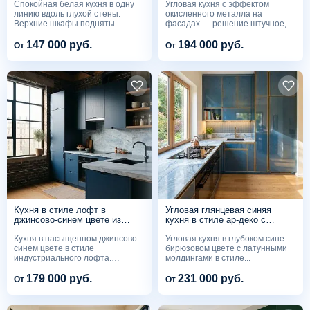
Спокойная белая кухня в одну
Угловая кухня с эффектом
столешницей из кварцита
линию вдоль глухой стены.
окисленного металла на
Верхние шкафы подняты...
фасадах — решение штучное,...
147 000 руб.
194 000 руб.
От
От
Кухня в стиле лофт в
Угловая глянцевая синяя
джинсово-синем цвете из
кухня в стиле ар-деко с
шпона со столешницей из
латунными молдингами и
Кухня в насыщенном джинсово-
Угловая кухня в глубоком сине-
голубого кварцита
мраморной столешницей
синем цвете в стиле
бирюзовом цвете с латунными
индустриального лофта.
молдингами в стиле...
Фасады...
179 000 руб.
231 000 руб.
От
От