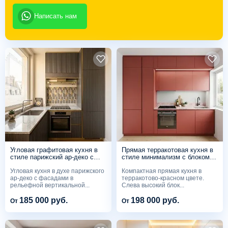
Написать нам
Угловая графитовая кухня в
Прямая терракотовая кухня в
стиле парижский ар-деко с
стиле минимализм с блоком
рифлёными фасадами
пеналов
Угловая кухня в духе парижского
Компактная прямая кухня в
ар-деко с фасадами в
терракотово-красном цвете.
рельефной вертикальной...
Слева высокий блок...
185 000 руб.
198 000 руб.
От
От