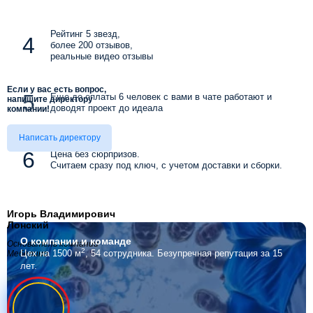
Рейтинг 5 звезд,
более 200 отзывов,
реальные видео отзывы
Если у вас есть вопрос,
Еще до оплаты 6 человек с вами в чате работают и
напишите директору
доводят проект до идеала
компании!
Написать директору
Цена без сюрпризов.
Считаем сразу под ключ, с учетом доставки и сборки.
Игорь Владимирович
Лонский
О компании
и команде
Основатель компании
2
Цех на 1500 м
, 54 сотрудника.
Безупречная репутация за 15
Мебелино
лет.