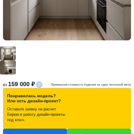
Схема работы
Акции и скидки
Портфолио
Видеоотзывы
Статьи
159 000 ₽
Примерная стоимость изделия за один погонный метр
От
Понравилась модель?
Контакты
Или есть дизайн-проект?
Оставьте заявку на расчет.
Берем в работу дизайн-проекты
под ключ.