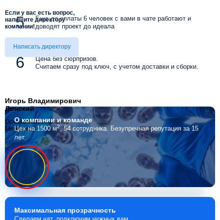
Если у вас есть вопрос,
Еще до оплаты 6 человек с вами в чате работают и
напишите директору
доводят проект до идеала
компании!
Написать директору
Цена без сюрпризов.
Считаем сразу под ключ, с учетом доставки и сборки.
Игорь Владимирович
Лонский
О компании
и команде
Основатель компании
2
Цех на 1500 м
, 54 сотрудника.
Безупречная репутация за 15
Мебелино
лет.
Максимальная
прозрачность
Сделаем чат, подключим нужных вам