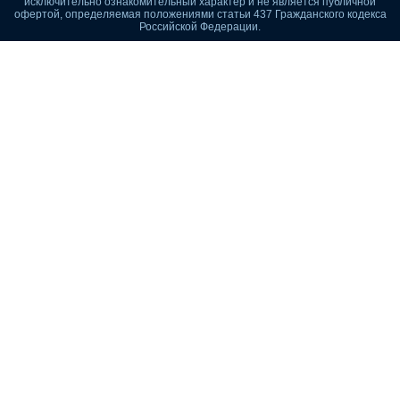
исключительно ознакомительный характер и не является публичной
офертой, определяемая положениями статьи 437 Гражданского кодекса
Российской Федерации.