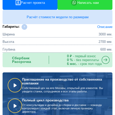
Расчет проекта
Написать нам
Расчёт стоимости модели по размерам
Габариты:
Описание
Ширина
3000 мм.
Высота
2700 мм.
Глубина
600 мм.
0 ₽
- первый взнос
Сбербанк
0 %
- без переплаты
Рассрочка
6 мес.
- срок пол года
Приглашение на производство от собственника
компании
Собственный цех на юге Москвы, открытый для клиентов. Вы
увидите станки, сотрудников и все этапы работы.
Полный цикл производства
От консультации и дизайна до сборки и доставки — команда
контролирует каждый этап, включая личную проверку
директора.