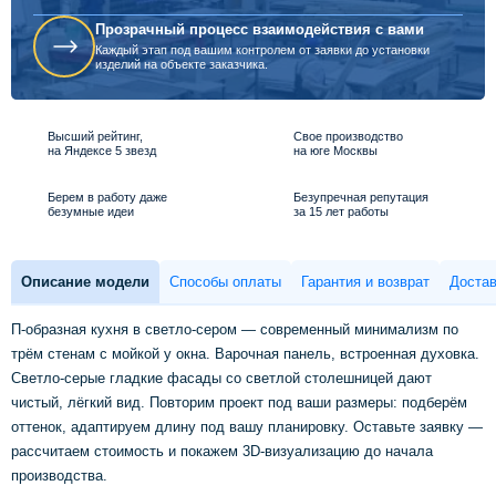
Прозрачный процесс взаимодействия с вами
Каждый этап под вашим контролем от заявки до установки
изделий на объекте заказчика.
Высший рейтинг,
Свое производство
на Яндексе 5 звезд
на юге Москвы
Берем в работу даже
Безупречная репутация
безумные идеи
за 15 лет работы
Описание модели
Способы оплаты
Гарантия и возврат
Достав
П-образная кухня в светло-сером — современный минимализм по
трём стенам с мойкой у окна. Варочная панель, встроенная духовка.
Светло-серые гладкие фасады со светлой столешницей дают
чистый, лёгкий вид. Повторим проект под ваши размеры: подберём
оттенок, адаптируем длину под вашу планировку. Оставьте заявку —
рассчитаем стоимость и покажем 3D-визуализацию до начала
производства.