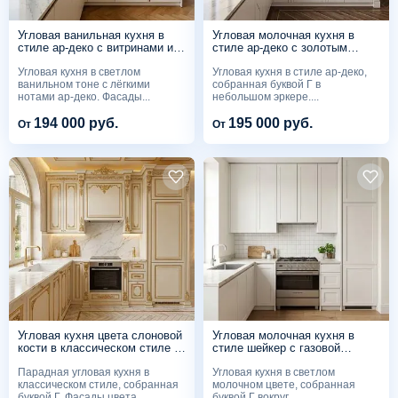
Угловая ванильная кухня в
Угловая молочная кухня в
стиле ар-деко с витринами из
стиле ар-деко с золотым
рифлёного стекла
декором
Угловая кухня в светлом
Угловая кухня в стиле ар-деко,
ванильном тоне с лёгкими
собранная буквой Г в
нотами ар-деко. Фасады...
небольшом эркере....
194 000 руб.
195 000 руб.
От
От
Угловая кухня цвета слоновой
Угловая молочная кухня в
кости в классическом стиле с
стиле шейкер с газовой
золочёным декором
плитой
Парадная угловая кухня в
Угловая кухня в светлом
классическом стиле, собранная
молочном цвете, собранная
буквой Г. Фасады цвета...
буквой Г вокруг...