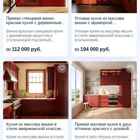
Прямая глянцевая винно-
Угловая кухня из массива
красная кухня с деревянным
вишни с мраморной
акцентом и столешницей под
столешницей и медной
Винно-красная глянцевая кухня
Угловая кухня из массива вишни
мрамор
мойкой-фартуком
с деревянным акцентом и
в стиле американской классики с
столешницей под белый...
итальянским...
112 000 руб.
194 000 руб.
От
От
Кухня из массива вишни в
Прямая матовая кухня в двух
стиле американской классики
оттенках красного с розовой
со столешницей из розового
каменной столешницей
Кухня из массива вишни в стиле
Кухня в трёх тёплых оттенках:
гранита