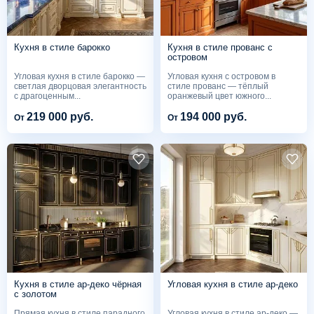
Кухня в стиле барокко
Кухня в стиле прованс с
островом
Угловая кухня в стиле барокко —
Угловая кухня с островом в
светлая дворцовая элегантность
стиле прованс — тёплый
с драгоценным...
оранжевый цвет южного...
219 000 руб.
194 000 руб.
От
От
Кухня в стиле ар-деко чёрная
Угловая кухня в стиле ар-деко
с золотом
Прямая кухня в стиле парадного
Угловая кухня в стиле ар-деко —