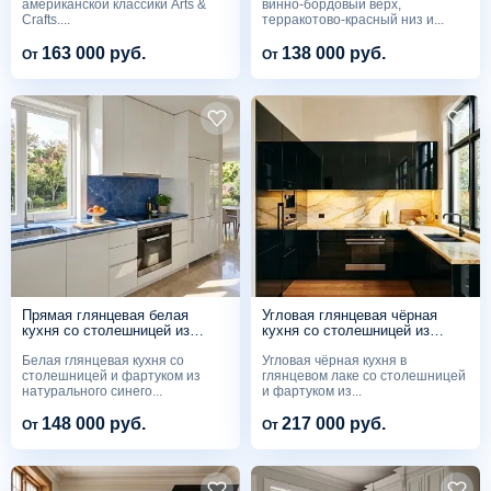
американской классики Arts &
винно-бордовый верх,
Crafts....
терракотово-красный низ и...
163 000 руб.
138 000 руб.
От
От
Прямая глянцевая белая
Угловая глянцевая чёрная
кухня со столешницей из
кухня со столешницей из
синего мрамора
жёлтого мрамора
Белая глянцевая кухня со
Угловая чёрная кухня в
столешницей и фартуком из
глянцевом лаке со столешницей
натурального синего...
и фартуком из...
148 000 руб.
217 000 руб.
От
От