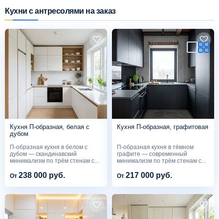
Кухни с антресолями на заказ
Схема работы
Акции и скидки
Портфолио
Видеоотзывы
Кухня П-образная, белая с
Кухня П-образная, графитовая
Статьи
дубом
П-образная кухня в белом с
П-образная кухня в тёмном
дубом — скандинавский
графите — современный
Контакты
минимализм по трём стенам с...
минимализм по трём стенам с...
238 000 руб.
217 000 руб.
От
От