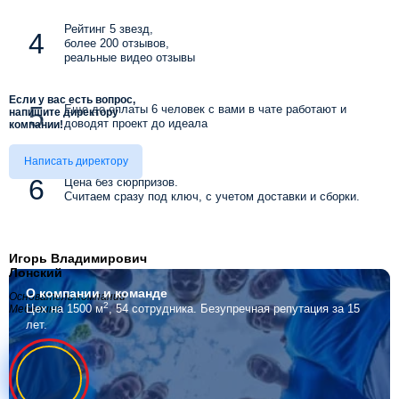
Рейтинг 5 звезд,
более 200 отзывов,
реальные видео отзывы
Если у вас есть вопрос,
Еще до оплаты 6 человек с вами в чате работают и
напишите директору
доводят проект до идеала
компании!
Написать директору
Цена без сюрпризов.
Считаем сразу под ключ, с учетом доставки и сборки.
Игорь Владимирович
Лонский
О компании
и команде
Основатель компании
2
Цех на 1500 м
, 54 сотрудника.
Безупречная репутация за 15
Мебелино
лет.