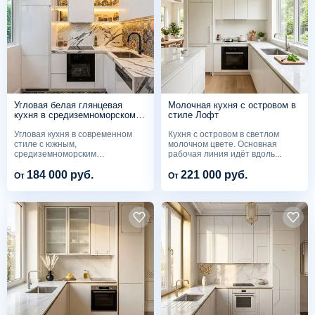
Угловая белая глянцевая
Молочная кухня с островом в
кухня в средиземноморском
стиле Лофт
стиле с узорной плиткой
Угловая кухня в современном
Кухня с островом в светлом
стиле с южным,
молочном цвете. Основная
средиземноморским
рабочая линия идёт вдоль...
характером....
184 000 руб.
221 000 руб.
От
От