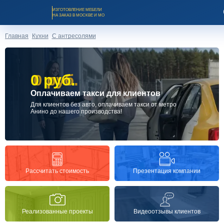
ИЗГОТОВЛЕНИЕ МЕБЕЛИ
НА ЗАКАЗ В МОСКВЕ И МО
Главная
Кухни
С антресолями
0 руб.
0 руб.
Оплачиваем такси для клиентов
Заказать звонок
Для клиентов без авто, оплачиваем такси от метро
Анино до нашего производства!
Каталог мебели на заказ
О компании
Презентация компании
Рассчитать стоимость
Оплата и доставка
Реализованные проекты
Видеоотзывы клиентов
Рассрочка и кредит