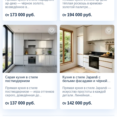
ар-деко — чёрное золото,
тёплая роскошь в кремово-
возведённое в...
золотой палитре....
173 000 руб.
194 000 руб.
От
От
Серая кухня в стиле
Кухня в стиле Japandi с
постмодернизм
белыми фасадами и чёрной
столешницей
Прямая кухня в стиле
Прямая кухня в стиле Japandi —
постмодернизм — игра оттенков
искусство простоты в каждой
серого, доведённая до...
детали. Линейная...
137 000 руб.
142 000 руб.
От
От