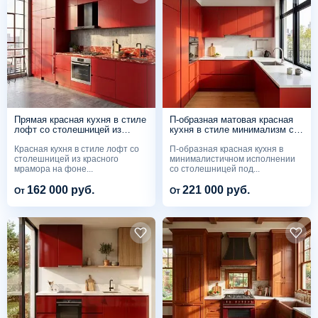
Прямая красная кухня в стиле
П-образная матовая красная
лофт со столешницей из
кухня в стиле минимализм со
красного мрамора
столешницей под белый
Красная кухня в стиле лофт со
П-образная красная кухня в
мрамор
столешницей из красного
минималистичном исполнении
мрамора на фоне...
со столешницей под...
162 000 руб.
221 000 руб.
От
От