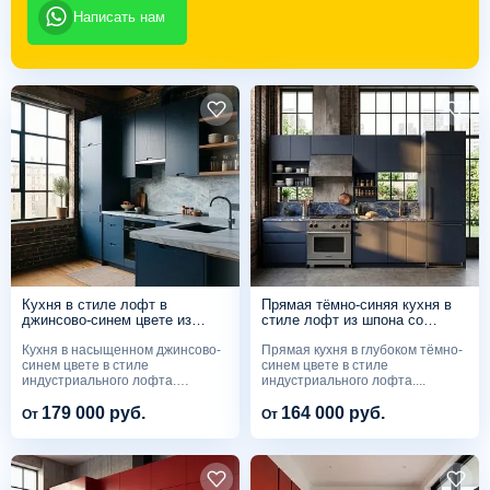
Написать нам
Кухня в стиле лофт в
Прямая тёмно-синяя кухня в
джинсово-синем цвете из
стиле лофт из шпона со
шпона со столешницей из
столешницей из синего
Кухня в насыщенном джинсово-
Прямая кухня в глубоком тёмно-
голубого кварцита
кварцита
синем цвете в стиле
синем цвете в стиле
индустриального лофта.
индустриального лофта....
Фасады...
179 000 руб.
164 000 руб.
От
От