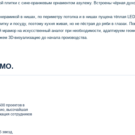
ой плитки с сине-оранжевым орнаментом азулежу. Встроены чёрная духов
 керамикой в нишах, по периметру потолка и в нишах пущена тёплая LED
тку и посуду, поэтому кухня живая, но не пёстрая до ряби в глазах. По
й мрамор на искусственный аналог при необходимости, адаптируем геом
ажем 3D-визуализацию до начала производства.
 МО.
00 проектов в
ио, высочайшая
кация сотрудников
5 звезд,