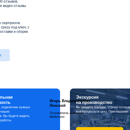
0 отзывов,
е видео отзывы
з сюрпризов.
сразу под ключ, с
оставки и сборки.
у
льная
Экскурсия
Игорь Владимирович
ность
на производство
Лонский
, подключим нужных
Вы увидите порядок, станки, сотруд
 наших
все процессы в цеху. Приглашаем!
Основатель компании
в. Вы будете видеть
Мебелино
 работы.