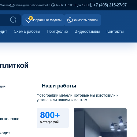
+7 (495) 215-27-97
Москва
zakaz@mebelino-mebel.ru
Пн-Пт: С 10:00 до 19:00
0
Избранные модели
Заказать звонок
едит
Схема работы
Портфолио
Видеоотзывы
Контакты
 плиткой
Наши работы
ация
Фотографии мебели, которые мы изготовили и
установили нашим клиентам
800+
я колонна-
Фотографий
ходит