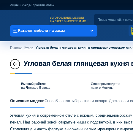
Акции и скидки
Гарантия
Статьи
ИЗГОТОВЛЕНИЕ МЕБЕЛИ
НА ЗАКАЗ В МОСКВЕ И МО
Каталог мебели на заказ
Главная
Кухни
Угловая белая глянцевая кухня в средиземноморском стил
Угловая белая глянцевая кухня
Высший рейтинг,
Свое производство
на Яндексе 5 звезд
на юге Москвы
Описание модели
Способы оплаты
Гарантия и возврат
Доставка и с
Угловая кухня в современном стиле с южным, средиземноморским х
пенал. Над рабочей зоной открытые ниши с подсветкой, в них выст
Столешница и часть фартука выложены белым мрамором с выразит