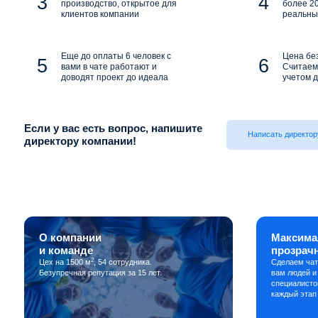
производство, открытое для
более 20
клиентов компании
реальны
Еще до оплаты 6 человек с
Цена бе
вами в чате работают и
Считаем 
доводят проект до идеала
учетом д
Если у вас есть вопрос, напишите
Написать директор
директору компании!
О компании
Максима
и команде
прозрач
2
Цех на 1500 м
, 54 сотрудника.
Сделаем чат
Безупречная репутация за 15 лет.
вам людей и
специалисто
каждый этап