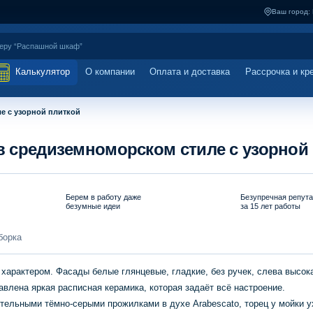
Ваш город:
Калькулятор
О компании
Оплата и доставка
Рассрочка и кр
е с узорной плиткой
 в средиземноморском стиле с узорной
Берем в работу даже
Безупречная репут
безумные идеи
за 15 лет работы
борка
арактером. Фасады белые глянцевые, гладкие, без ручек, слева высока
авлена яркая расписная керамика, которая задаёт всё настроение.
ельными тёмно-серыми прожилками в духе Arabescato, торец у мойки у