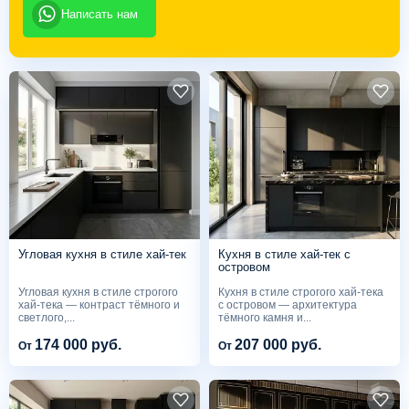
Написать нам
Угловая кухня в стиле хай-тек
Кухня в стиле хай-тек с
островом
Угловая кухня в стиле строгого
Кухня в стиле строгого хай-тека
хай-тека — контраст тёмного и
с островом — архитектура
светлого,...
тёмного камня и...
174 000 руб.
207 000 руб.
От
От