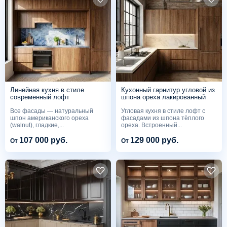
Линейная кухня в стиле
Кухонный гарнитур угловой из
современный лофт
шпона ореха лакированный
Все фасады — натуральный
Угловая кухня в стиле лофт с
шпон американского ореха
фасадами из шпона тёплого
(walnut), гладкие,...
ореха. Встроенный...
107 000 руб.
129 000 руб.
От
От