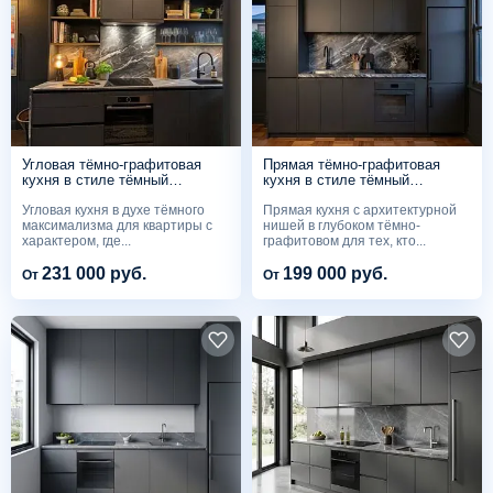
Угловая тёмно-графитовая
Прямая тёмно-графитовая
кухня в стиле тёмный
кухня в стиле тёмный
максимализм с латунными
минимализм с архитектурной
Угловая кухня в духе тёмного
Прямая кухня с архитектурной
витринами
нишей
максимализма для квартиры с
нишей в глубоком тёмно-
характером, где...
графитовом для тех, кто...
231 000 руб.
199 000 руб.
От
От