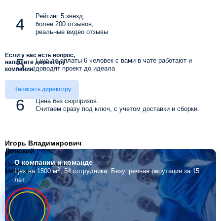
Рейтинг 5 звезд,
более 200 отзывов,
реальные видео отзывы
Если у вас есть вопрос,
Еще до оплаты 6 человек с вами в чате работают и
напишите директору
доводят проект до идеала
компании!
Написать директору
Цена без сюрпризов.
Считаем сразу под ключ, с учетом доставки и сборки.
Игорь Владимирович
Лонский
О компании
и команде
Основатель компании
2
Цех на 1500 м
, 54 сотрудника.
Безупречная репутация за 15
Мебелино
лет.