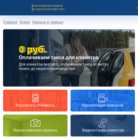
ИЗГОТОВЛЕНИЕ МЕБЕЛИ
НА ЗАКАЗ В МОСКВЕ И МО
Главная
Кухни
Черные и темные
0 руб.
0 руб.
Оплачиваем такси для клиентов
Заказать звонок
Для клиентов без авто, оплачиваем такси от метро
Анино до нашего производства!
Каталог мебели на заказ
О компании
Презентация компании
Рассчитать стоимость
Оплата и доставка
Реализованные проекты
Видеоотзывы клиентов
Рассрочка и кредит