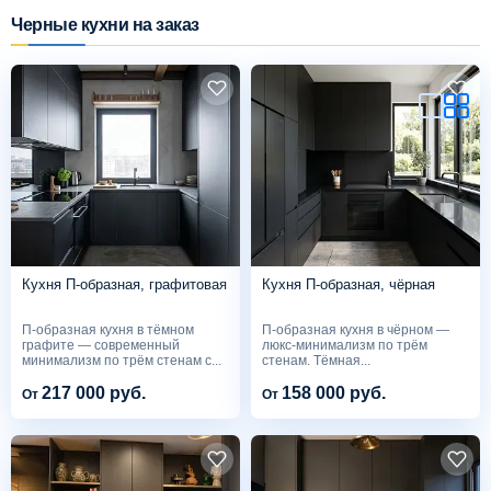
Черные кухни на заказ
Схема работы
Акции и скидки
Портфолио
Видеоотзывы
Кухня П-образная, графитовая
Кухня П-образная, чёрная
Статьи
П-образная кухня в тёмном
П-образная кухня в чёрном —
графите — современный
люкс-минимализм по трём
Контакты
минимализм по трём стенам с...
стенам. Тёмная...
217 000 руб.
158 000 руб.
От
От