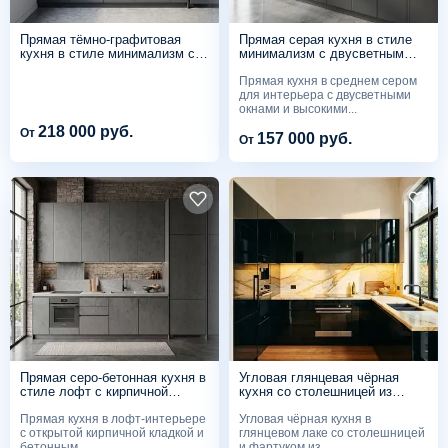
Прямая тёмно-графитовая
Прямая серая кухня в стиле
кухня в стиле минимализм с
минимализм с двусветным
пеналом-холодильником
окном
Прямая кухня в среднем сером
для интерьера с двусветными
окнами и высокими...
218 000 руб.
От
157 000 руб.
От
Прямая серо-бетонная кухня в
Угловая глянцевая чёрная
стиле лофт с кирпичной
кухня со столешницей из
стеной
жёлтого мрамора
Прямая кухня в лофт-интерьере
Угловая чёрная кухня в
с открытой кирпичной кладкой и
глянцевом лаке со столешницей
бетонным...
и фартуком из...