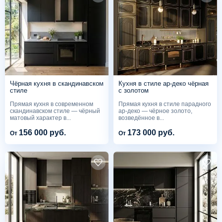
Чёрная кухня в скандинавском
Кухня в стиле ар-деко чёрная
стиле
с золотом
Прямая кухня в современном
Прямая кухня в стиле парадного
скандинавском стиле — чёрный
ар-деко — чёрное золото,
матовый характер в...
возведённое в...
156 000 руб.
173 000 руб.
От
От