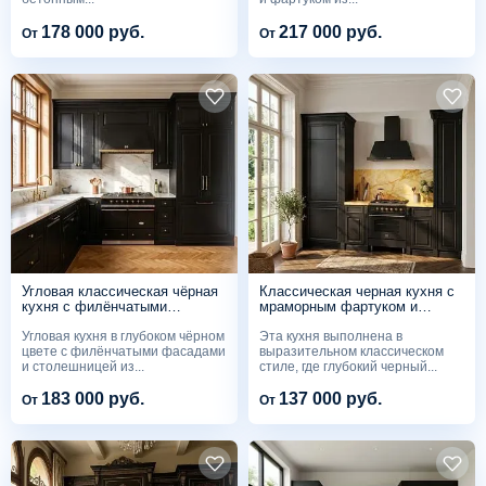
178 000 руб.
217 000 руб.
От
От
Угловая классическая чёрная
Классическая черная кухня с
кухня с филёнчатыми
мраморным фартуком и
фасадами и столешницей
латунными акцентами
Угловая кухня в глубоком чёрном
Эта кухня выполнена в
цвете с филёнчатыми фасадами
выразительном классическом
и столешницей из...
стиле, где глубокий черный...
183 000 руб.
137 000 руб.
От
От