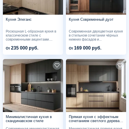
Кухня Элеганс
Кухня Современный дуэт
Роскошная L-образная кухня в
Современная двухцветная кухня
классическом стиле с
в стильном сочетании чёрных
современными акцентами....
нижних фасадов и...
235 000 руб.
169 000 руб.
От
От
Минималистичная кухня в
Прямая кухня с эффектным
скандинавском стиле
сочетанием светлого дерева и
матовых чёрных фасадов
Современная минималистичная
Минималистичная прямая кухня