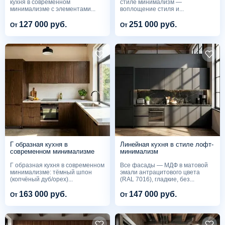
кухня в современном
стиле минимализм —
минимализме с элементами...
воплощение стиля и...
127 000 руб.
251 000 руб.
От
От
Г образная кухня в
Линейная кухня в стиле лофт-
современном минимализме
минимализм
Г образная кухня в современном
Все фасады — МДФ в матовой
минимализме: тёмный шпон
эмали антрацитового цвета
(копчёный дуб/орех)...
(RAL 7016), гладкие, без...
163 000 руб.
147 000 руб.
От
От