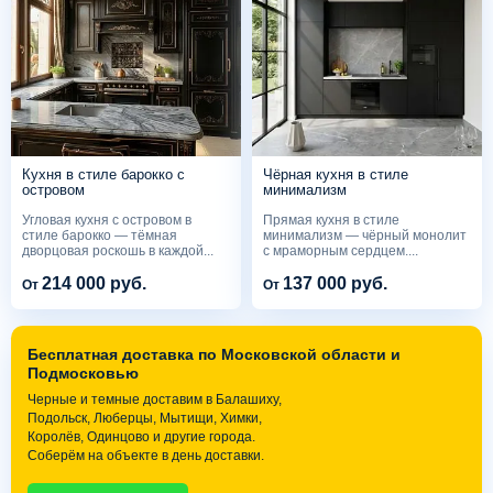
Кухня в стиле барокко с
Чёрная кухня в стиле
островом
минимализм
Угловая кухня с островом в
Прямая кухня в стиле
стиле барокко — тёмная
минимализм — чёрный монолит
дворцовая роскошь в каждой...
с мраморным сердцем....
214 000 руб.
137 000 руб.
От
От
Бесплатная доставка по Московской области и
Подмосковью
Черные и темные доставим в Балашиху,
Подольск, Люберцы, Мытищи, Химки,
Королёв, Одинцово и другие города.
Соберём на объекте в день доставки.