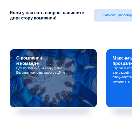
Если у вас есть вопрос, напишите
Написать директор
директору компании!
О компании
Максима
и команде
прозрач
2
Цех на 1500 м
, 54 сотрудника.
Сделаем чат
Безупречная репутация за 15 лет.
вам людей и
специалисто
каждый этап