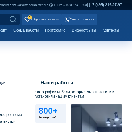
+7 (495) 215-27-97
Москва
zakaz@mebelino-mebel.ru
Пн-Пт: С 10:00 до 19:00
0
Избранные модели
Заказать звонок
едит
Схема работы
Портфолио
Видеоотзывы
Контакты
Наши работы
ация
Фотографии мебели, которые мы изготовили и
установили нашим клиентам
800+
кое решение
Фотографий
а внутри