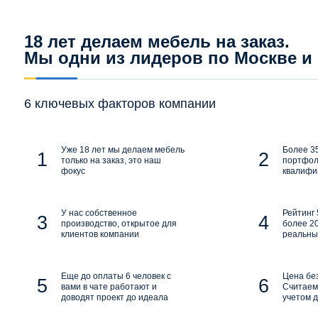
18 лет делаем мебель на заказ.
Мы одни из лидеров по Москве и
6 ключевых факторов компании
Уже 18 лет мы делаем мебель
Более 35
только на заказ, это наш
портфол
фокус
квалифи
У нас собственное
Рейтинг 
производство, открытое для
более 20
клиентов компании
реальны
Еще до оплаты 6 человек с
Цена бе
вами в чате работают и
Считаем 
доводят проект до идеала
учетом д