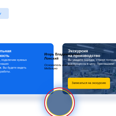
у
льная
Экскурсия
Игорь Владимирович
ность
на производство
Лонский
, подключим нужных
Вы увидите порядок, станки, сотруд
 наших
все процессы в цеху. Приглашаем!
Основатель компании
в. Вы будете видеть
Мебелино
 работы.
Записаться на экскурсию