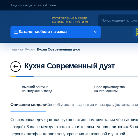
Акции и скидки
Гарантия
Статьи
ИЗГОТОВЛЕНИЕ МЕБЕЛИ
НА ЗАКАЗ В МОСКВЕ И МО
Каталог мебели на заказ
Главная
Кухни
Кухня Современный дуэт
Кухня Современный дуэт
Высший рейтинг,
Свое производство
на Яндексе 5 звезд
на юге Москвы
Описание модели
Способы оплаты
Гарантия и возврат
Доставка и с
Современная двухцветная кухня в стильном сочетании чёрных ниж
создаёт баланс между строгостью и теплом. Белая плитка «кабанч
верхних шкафов делает зону хранения изысканной и уютной.