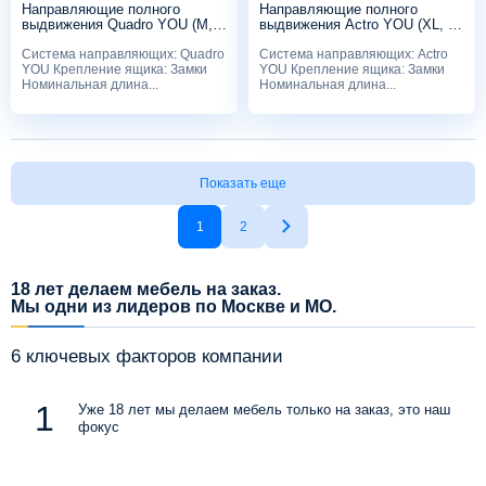
Направляющие полного
Направляющие полного
выдвижения Quadro YOU (M,
выдвижения Actro YOU (XL, 70
20 кг), 300мм, Silent System, с
кг), 600мм, Silent System, с
Система направляющих: Quadro
Система направляющих: Actro
замками
замками
YOU Крепление ящика: Замки
YOU Крепление ящика: Замки
Номинальная длина...
Номинальная длина...
Показать еще
1
2
18 лет делаем мебель на заказ.
Мы одни из лидеров по Москве и МО.
6 ключевых факторов компании
Уже 18 лет мы делаем мебель только на заказ, это наш
фокус