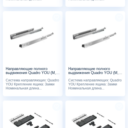
Направляющие полного
Направляющие полного
выдвижения Quadro YOU (M,
выдвижения Quadro YOU (M,
30 кг), 270мм, Push to open, с
30 кг), 300мм, Push to open, с
Система направляющих: Quadro
Система направляющих: Quadro
замками
замками
YOU Крепление ящика: Замки
YOU Крепление ящика: Замки
Номинальная длина...
Номинальная длина...