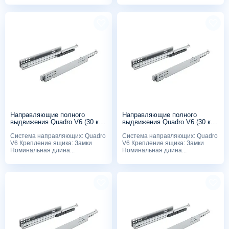
Направляющие полного
Направляющие полного
выдвижения Quadro V6 (30 кг),
выдвижения Quadro V6 (30 кг),
500мм, Silent System, с
450мм, Silent System, с
Система направляющих: Quadro
Система направляющих: Quadro
замками
замками
V6 Крепление ящика: Замки
V6 Крепление ящика: Замки
Номинальная длина...
Номинальная длина...