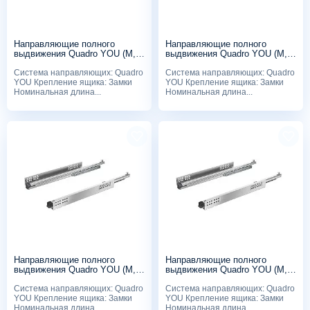
Направляющие полного
Направляющие полного
выдвижения Quadro YOU (M,
выдвижения Quadro YOU (M,
30 кг), 500мм, Push to open, с
30 кг), 400мм, Push to open, с
Система направляющих: Quadro
Система направляющих: Quadro
замками
замками
YOU Крепление ящика: Замки
YOU Крепление ящика: Замки
Номинальная длина...
Номинальная длина...
Направляющие полного
Направляющие полного
выдвижения Quadro YOU (M,
выдвижения Quadro YOU (M,
30 кг), 450мм, Push to open, с
30 кг), 350мм, Push to open, с
Система направляющих: Quadro
Система направляющих: Quadro
замками
замками
YOU Крепление ящика: Замки
YOU Крепление ящика: Замки
Номинальная длина...
Номинальная длина...