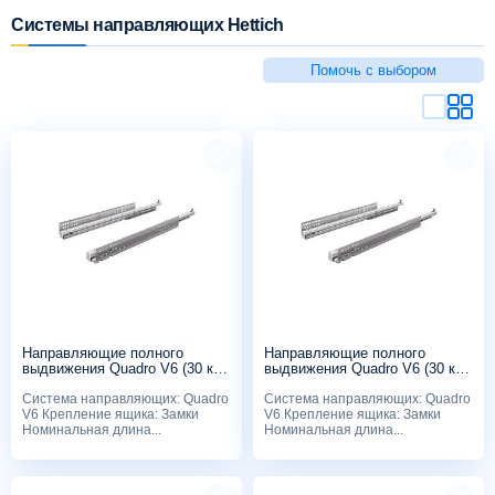
Системы направляющих Hettich
Схема работы
Помочь с выбором
Акции и скидки
Портфолио
Видеоотзывы
Статьи
Направляющие полного
Направляющие полного
Контакты
выдвижения Quadro V6 (30 кг),
выдвижения Quadro V6 (30 кг),
550мм, Push to open, с
500мм, Push to open, с
Система направляющих: Quadro
Система направляющих: Quadro
замками
замками
V6 Крепление ящика: Замки
V6 Крепление ящика: Замки
Номинальная длина...
Номинальная длина...