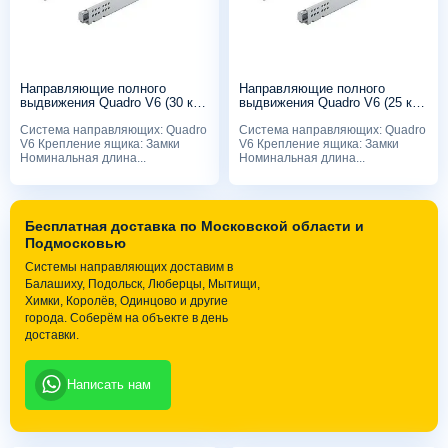
Направляющие полного
Направляющие полного
выдвижения Quadro V6 (30 кг),
выдвижения Quadro V6 (25 кг),
400мм, Silent System, с
350мм, Silent System, с
Система направляющих: Quadro
Система направляющих: Quadro
замками
замками
V6 Крепление ящика: Замки
V6 Крепление ящика: Замки
Номинальная длина...
Номинальная длина...
Бесплатная доставка по Московской области и
Подмосковью
Системы направляющих доставим в
Балашиху, Подольск, Люберцы, Мытищи,
Химки, Королёв, Одинцово и другие
города. Соберём на объекте в день
доставки.
Написать нам