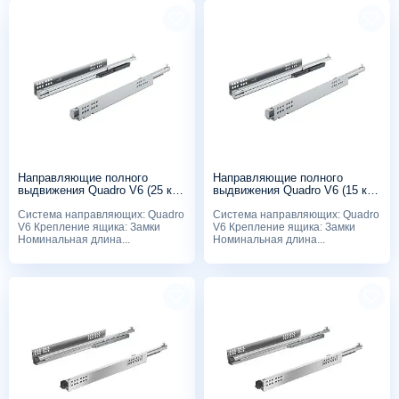
Направляющие полного
Направляющие полного
выдвижения Quadro V6 (25 кг),
выдвижения Quadro V6 (15 кг),
300мм, Silent System, с
250мм, Silent System, с
Система направляющих: Quadro
Система направляющих: Quadro
замками
замками
V6 Крепление ящика: Замки
V6 Крепление ящика: Замки
Номинальная длина...
Номинальная длина...