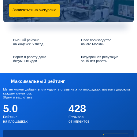
Записаться на экскурсию
Высший рейтинг,
Свое производство
на Яндексе 5 звезд
на юге Москвы
Берем в работу даже
Безупречная репутация
безумные идеи
за 15 лет работы
Максимальный рейтинг
Мы не можем добавить или удалить отзыв на этих площадках, поэтому дорожим
каждым клиентом.
Ждем и ваш отзыв!
5.0
428
Рейтинг
Отзывов
на площадках
от клиентов