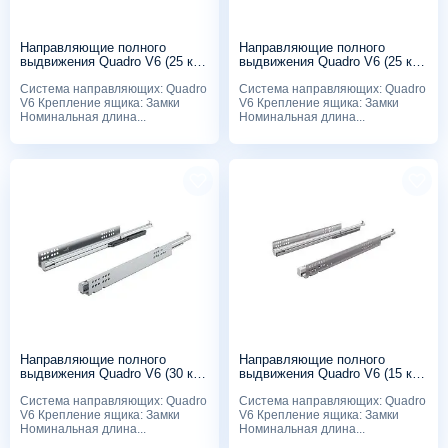
Направляющие полного
Направляющие полного
выдвижения Quadro V6 (25 кг),
выдвижения Quadro V6 (25 кг),
350мм, Push to open, с
300мм, Push to open, с
Система направляющих: Quadro
Система направляющих: Quadro
замками
замками
V6 Крепление ящика: Замки
V6 Крепление ящика: Замки
Номинальная длина...
Номинальная длина...
Направляющие полного
Направляющие полного
выдвижения Quadro V6 (30 кг),
выдвижения Quadro V6 (15 кг),
550мм, Silent System, с
250мм, Push to open, с
Система направляющих: Quadro
Система направляющих: Quadro
замками
замками
V6 Крепление ящика: Замки
V6 Крепление ящика: Замки
Номинальная длина...
Номинальная длина...