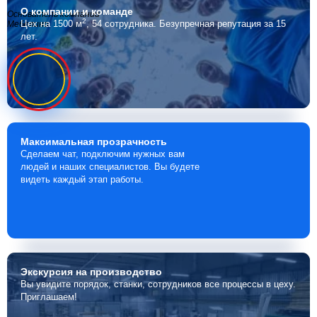
О компании
и команде
Основатель компании
2
Цех на 1500 м
, 54 сотрудника.
Безупречная репутация за 15
Мебелино
лет.
Максимальная
прозрачность
Сделаем чат, подключим нужных вам
людей и наших специалистов. Вы будете
видеть каждый этап работы.
Экскурсия
на производство
Вы увидите порядок, станки, сотрудников все процессы в цеху.
Приглашаем!