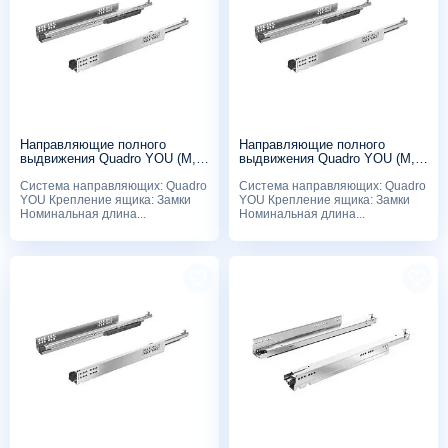
Направляющие полного
Направляющие полного
выдвижения Quadro YOU (M,
выдвижения Quadro YOU (M,
25 кг), 350мм, Silent System, с
20 кг), 270мм, Silent System, с
Система направляющих: Quadro
Система направляющих: Quadro
замками
замками
YOU Крепление ящика: Замки
YOU Крепление ящика: Замки
Номинальная длина...
Номинальная длина...