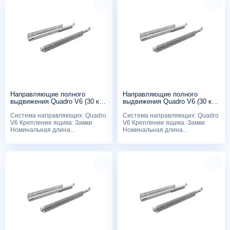
Направляющие полного
Направляющие полного
выдвижения Quadro V6 (30 кг),
выдвижения Quadro V6 (30 кг),
450мм, Push to open, с
400мм, Push to open, с
Система направляющих: Quadro
Система направляющих: Quadro
замками
замками
V6 Крепление ящика: Замки
V6 Крепление ящика: Замки
Номинальная длина...
Номинальная длина...