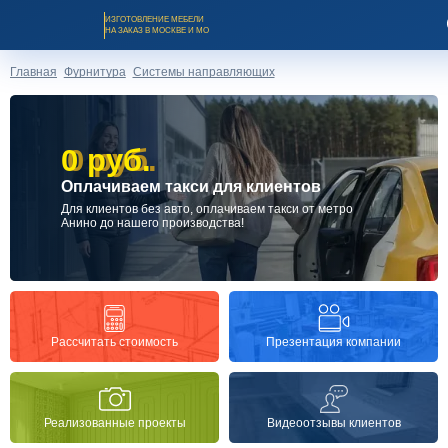
ИЗГОТОВЛЕНИЕ МЕБЕЛИ
НА ЗАКАЗ В МОСКВЕ И МО
Главная
Фурнитура
Системы направляющих
0 руб.
0 руб.
Оплачиваем такси для клиентов
Заказать звонок
Для клиентов без авто, оплачиваем такси от метро
Анино до нашего производства!
Каталог мебели на заказ
О компании
Презентация компании
Рассчитать стоимость
Оплата и доставка
Реализованные проекты
Видеоотзывы клиентов
Рассрочка и кредит