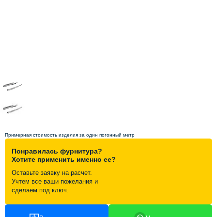
Схема работы
Акции и скидки
Портфолио
Видеоотзывы
Статьи
Примерная стоимость изделия за один погонный метр
Понравилась фурнитура?
Контакты
Хотите применить именно ее?
Оставьте заявку на расчет.
Учтем все ваши пожелания и
сделаем под ключ.