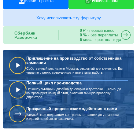
Расчет проекта
Написать нам
Хочу использовать эту фурнитуру
0 ₽
- первый взнос
Сбербанк
0 %
- без переплаты
Рассрочка
6 мес.
- срок пол года
Приглашение на производство от собственника
компании
Собственный цех на юге Москвы, открытый для клиентов. Вы
увидите станки, сотрудников и все этапы работы.
Полный цикл производства
От консультации и дизайна до сборки и доставки — команда
контролирует каждый этап, включая личную проверку
директора.
Прозрачный процесс взаимодействия с вами
Каждый этап под вашим контролем от заявки до установки
изделий на объекте заказчика.