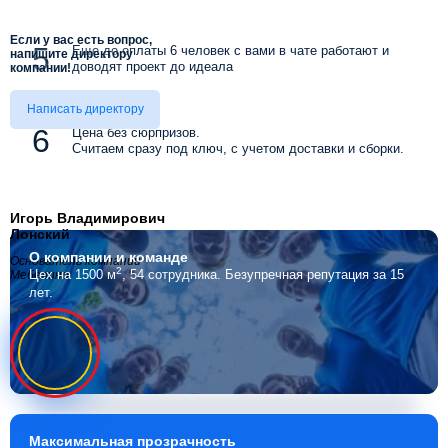
Если у вас есть вопрос,
Еще до оплаты 6 человек с вами в чате работают и
напишите директору
доводят проект до идеала
компании!
Написать директору
Цена без сюрпризов.
Считаем сразу под ключ, с учетом доставки и сборки.
Игорь Владимирович
Лонский
О компании
и команде
Основатель компании
2
Цех на 1500 м
, 54 сотрудника.
Безупречная репутация за 15
Мебелино
лет.
Максимальная
прозрачность