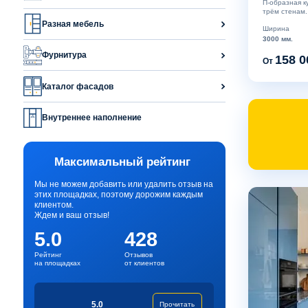
П-образная к
трём стенам.
Разная мебель
Ширина
3000 мм.
Фурнитура
158 0
От
Каталог фасадов
Внутреннее наполнение
Максимальный рейтинг
Мы не можем добавить или удалить отзыв на
этих площадках, поэтому дорожим каждым
клиентом.
Ждем и ваш отзыв!
5.0
428
Рейтинг
Отзывов
на площадках
от клиентов
5.0
Прочитать