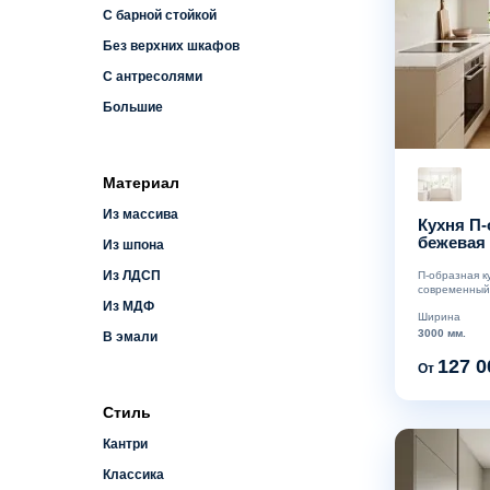
С барной стойкой
Без верхних шкафов
С антресолями
Большие
Материал
Из массива
Кухня П-
бежевая
Из шпона
Из ЛДСП
П-образная к
современный 
Из МДФ
Ширина
3000 мм.
В эмали
127 0
От
Стиль
Кантри
Классика