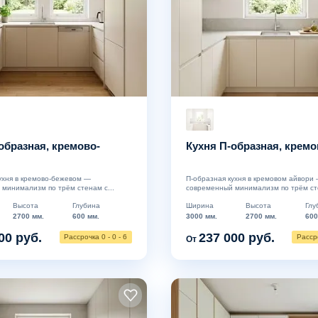
образная, кремово-
Кухня П-образная, кремо
ухня в кремово-бежевом —
П-образная кухня в кремовом айвори
минимализм по трём стенам с...
современный минимализм по трём сте
Высота
Глубина
Ширина
Высота
Глу
2700 мм.
600 мм.
3000 мм.
2700 мм.
600
00 руб.
237 000 руб.
Рассрочка 0 - 0 - 6
Рассро
От