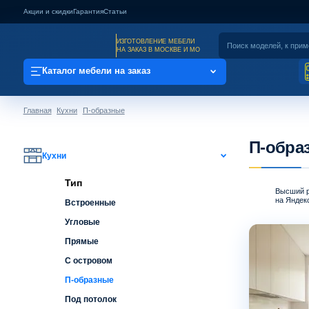
Акции и скидки
Гарантия
Статьи
ИЗГОТОВЛЕНИЕ МЕБЕЛИ
НА ЗАКАЗ В МОСКВЕ И МО
Каталог мебели на заказ
Главная
Кухни
П-образные
П-образ
Кухни
Тип
Высший р
на Яндекс
Встроенные
Угловые
Прямые
С островом
П-образные
Под потолок