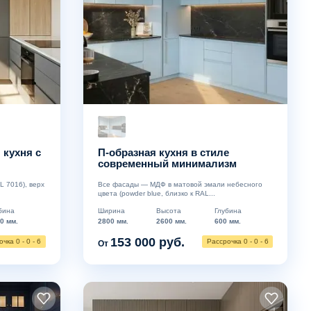
 кухня с
П-образная кухня в стиле
современный минимализм
 7016), верх
Все фасады — МДФ в матовой эмали небесного
цвета (powder blue, близко к RAL...
бина
Ширина
Высота
Глубина
0 мм.
2800 мм.
2600 мм.
600 мм.
153 000 руб.
чка 0 - 0 - 6
Рассрочка 0 - 0 - 6
От