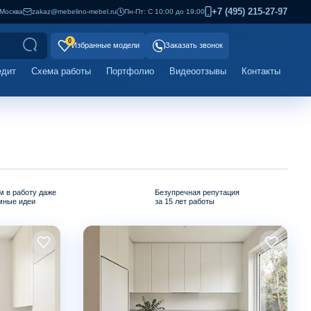
+7 (495) 215-27-97
Москва
zakaz@mebelino-mebel.ru
Пн-Пт: С 10:00 до 19:00
0
Избранные модели
Заказать звонок
едит
Схема работы
Портфолио
Видеоотзывы
Контакты
м в работу даже
Безупречная репутация
мные идеи
за 15 лет работы