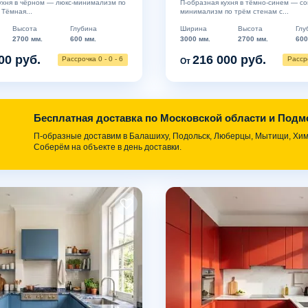
ухня в чёрном — люкс-минимализм по
П-образная кухня в тёмно-синем — с
 Тёмная...
минимализм по трём стенам с...
Высота
Глубина
Ширина
Высота
Глу
2700 мм.
600 мм.
3000 мм.
2700 мм.
600
00 руб.
216 000 руб.
Рассрочка 0 - 0 - 6
Рассро
От
Бесплатная доставка по Московской области и Под
П-образные доставим в Балашиху, Подольск, Люберцы, Мытищи, Химк
Соберём на объекте в день доставки.