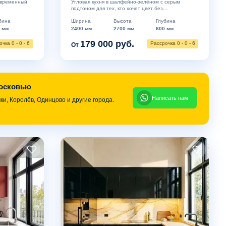
овременный
Угловая кухня в шалфейно-зелёном с серым
подтоном для тех, кто хочет цвет без...
бина
Ширина
Высота
Глубина
 мм.
2400 мм.
2700 мм.
600 мм.
179 000 руб.
чка 0 - 0 - 6
Рассрочка 0 - 0 - 6
От
московью
Написать нам
и, Королёв, Одинцово и другие города.