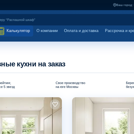
Ваш город:
Калькулятор
О компании
Оплата и доставка
Рассрочка и кр
ные кухни на заказ
ейтинг,
Свое производство
Бере
е 5 звезд
на юге Москвы
безу