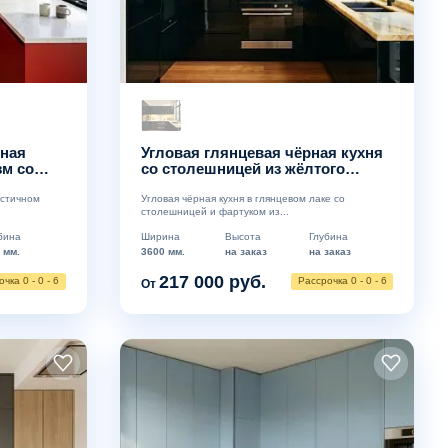
сная
Угловая глянцевая чёрная кухня
зм со
со столешницей из жёлтого
 мрамор
мрамора
истичном
Угловая чёрная кухня в глянцевом лаке со
столешницей и фартуком из...
бина
Ширина
Высота
Глубина
 мм.
3600 мм.
на заказ
на заказ
217 000 руб.
чка 0 - 0 - 6
Рассрочка 0 - 0 - 6
От