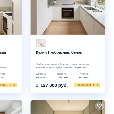
вая
Кухня П-образная, белая
 —
П-образная кухня в белом — современный
нам с...
минимализм по трём стенам с верхними...
бина
Ширина
Высота
Глубина
 мм.
3000 мм.
2700 мм.
600 мм.
127 000 руб.
чка 0 - 0 - 6
Рассрочка 0 - 0 - 6
От