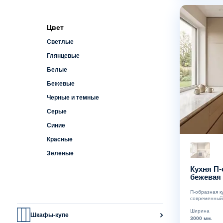
Цвет
Светлые
Глянцевые
Белые
Бежевые
Черные и темные
Серые
Синие
Красные
Зеленые
Кухня П-
бежевая
П-образная к
современный 
Ширина
Шкафы-купе
3000 мм.