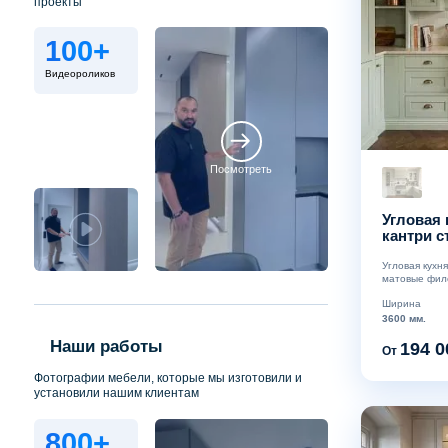
проекты
100+
Видеороликов
Посмотреть
Угловая 
кантри с
Угловая кухня
матовые филе
Ширина
3600 мм.
Наши работы
194 0
От
Фотографии мебели, которые мы изготовили и
установили нашим клиентам
800+