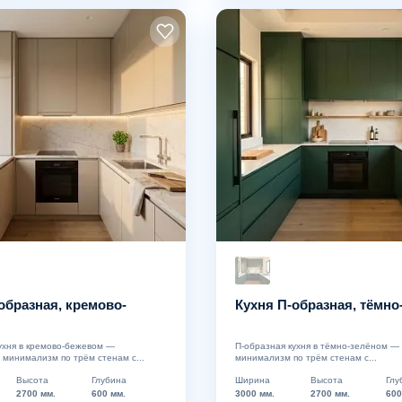
образная, кремово-
Кухня П-образная, тёмно
ухня в кремово-бежевом —
П-образная кухня в тёмно-зелёном 
минимализм по трём стенам с...
минимализм по трём стенам с...
Высота
Глубина
Ширина
Высота
Глу
2700 мм.
600 мм.
3000 мм.
2700 мм.
600