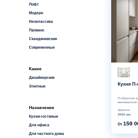
Лофт
Модерн
Неоклассика
Прованс
Скандинавские
Современные
Какие
Дизайнерские
Кухня П-
Элитные
П-образная к
минимализм п
Назначение
Ширина
3000 мм.
Кухни-гостиные
159 0
От
Для офиса
Для частного дома