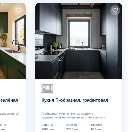
-зелёная
Кухня П-образная, графитовая
— современный
П-образная кухня в тёмном графите —
современный минимализм по трём стенам с...
бина
Ширина
Высота
Глубина
 мм.
3000 мм.
2700 мм.
600 мм.