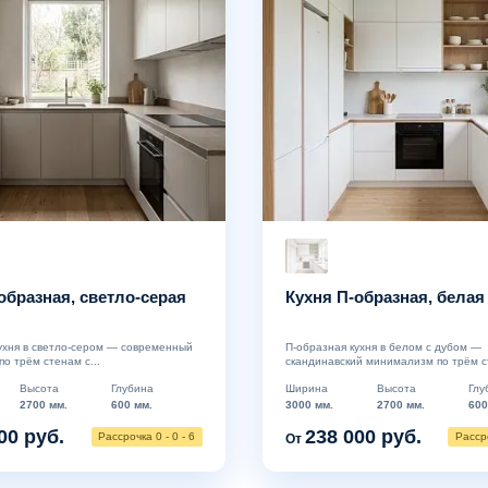
образная, светло-серая
Кухня П-образная, белая
ухня в светло-сером — современный
П-образная кухня в белом с дубом —
о трём стенам с...
скандинавский минимализм по трём ст
Высота
Глубина
Ширина
Высота
Глу
2700 мм.
600 мм.
3000 мм.
2700 мм.
600
00 руб.
238 000 руб.
Рассрочка 0 - 0 - 6
Рассро
От