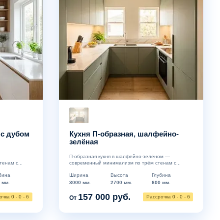
 с дубом
Кухня П-образная, шалфейно-
зелёная
П-образная кухня в шалфейно-зелёном —
енам с...
современный минимализм по трём стенам с...
бина
Ширина
Высота
Глубина
 мм.
3000 мм.
2700 мм.
600 мм.
157 000 руб.
чка 0 - 0 - 6
Рассрочка 0 - 0 - 6
От