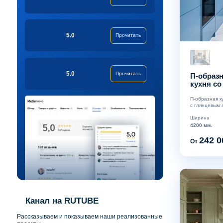
5.0
Прочитать
5.0
Прочитать
П-образн
кухня со
кварцит
П-образная к
с глянцевым л
Ширина
4200 мм.
242 0
От
Канал на RUTUBE
Рассказываем и показываем наши реализованные