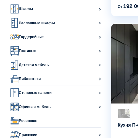
192 0
От
Шкафы
Распашные шкафы
Гардеробные
Гостиные
Детская мебель
Библиотеки
Стеновые панели
Офисная мебель
Ресепшен
Кухня П-
Прихожие