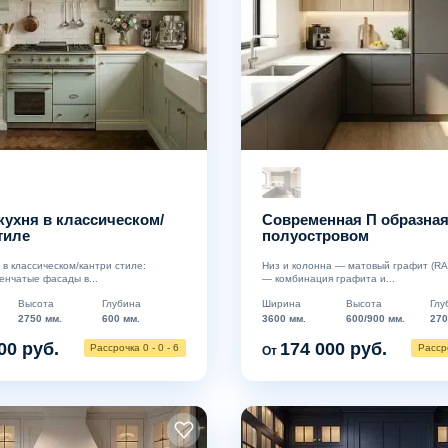
кухня в классическом/
Современная П образная
тиле
полуостровом
 в классическом/кантри стиле:
Низ и колонна — матовый графит (RAL
нчатые фасады в...
— комбинация графита и...
Высота
Глубина
Ширина
Высота
Глу
2750 мм.
600 мм.
3600 мм.
600/900 мм.
270
00 руб.
174 000 руб.
Рассрочка 0 - 0 - 6
Рассро
От