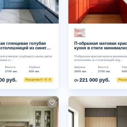
ая глянцевая голубая
П-образная матовая кра
 столешницей из синего
кухня в стиле минимали
а и открытыми полками
столешницей под белый
ухня в мягком голубовато-синем цвете
П-образная красная кухня в минимал
аком и...
исполнении со столешницей под...
Высота
Глубина
Ширина
Высота
Глу
2700 мм.
600 мм.
3600 мм.
2700 мм.
600
00 руб.
221 000 руб.
Рассрочка 0 - 0 - 6
Рассро
От