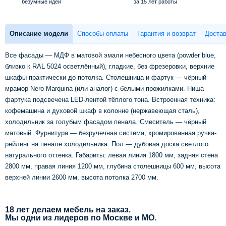
безумные идеи
за 15 лет работы
Описание модели
Способы оплаты
Гарантия и возврат
Достав
Все фасады — МДФ в матовой эмали небесного цвета (powder blue,
близко к RAL 5024 осветлённый), гладкие, без фрезеровки, верхние
шкафы практически до потолка. Столешница и фартук — чёрный
мрамор Nero Marquina (или аналог) с белыми прожилками. Ниша
фартука подсвечена LED-лентой тёплого тона. Встроенная техника:
кофемашина и духовой шкаф в колонне (нержавеющая сталь),
холодильник за голубым фасадом пенала. Смеситель — чёрный
матовый. Фурнитура — безручечная система, хромированная ручка-
рейлинг на пенале холодильника. Пол — дубовая доска светлого
натурального оттенка. Габариты: левая линия 1800 мм, задняя стена
2800 мм, правая линия 1200 мм, глубина столешницы 600 мм, высота
верхней линии 2600 мм, высота потолка 2700 мм.
18 лет делаем мебель на заказ.
Мы одни из лидеров по Москве и МО.