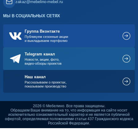
zakaz@mebelino-mebel.ru
МЫ В СОЦИАЛЬНЫХ СЕТЯХ
Группа Вконтакте
Публикуем сезонные акции
и выкладываем портфолио
Telegram канал
Новости, акции, фото,
видео-обзоры проектов
Наш канал
Рассказываем о проектах,
показываем производство
2026 © Мебелино. Все права защищены.
Обращаем Ваше внимание на то, что информация на сайте носит
исключительно ознакомительный характер и не является публичной
офертой, определяемая положениями статьи 437 Гражданского кодекса
Российской Федерации.