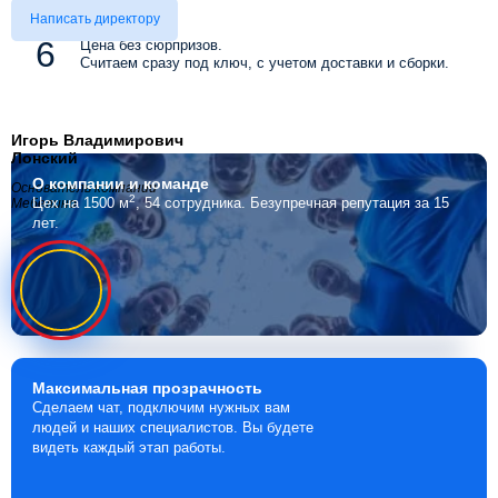
Написать директору
Цена без сюрпризов.
Считаем сразу под ключ, с учетом доставки и сборки.
Игорь Владимирович
Лонский
О компании
и команде
Основатель компании
2
Цех на 1500 м
, 54 сотрудника.
Безупречная репутация за 15
Мебелино
лет.
Максимальная
прозрачность
Сделаем чат, подключим нужных вам
людей и наших специалистов. Вы будете
видеть каждый этап работы.