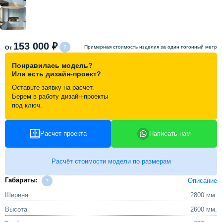
Схема работы
153 000 ₽
Акции и скидки
Примерная стоимость изделия за один погонный метр
От
Понравилась модель?
Или есть дизайн-проект?
Портфолио
Оставьте заявку на расчет.
Берем в работу дизайн-проекты
Видеоотзывы
под ключ.
Статьи
Расчет проекта
Написать нам
Контакты
Расчёт стоимости модели по размерам
Габариты:
Описание
Ширина
2800 мм.
Высота
2600 мм.