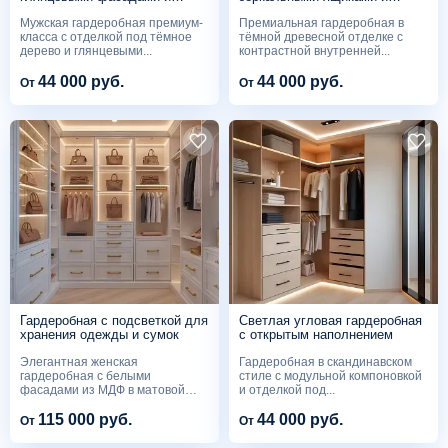
подсветкой
тёмной отделкой
Мужская гардеробная премиум-
Премиальная гардеробная в
класса с отделкой под тёмное
тёмной древесной отделке с
дерево и глянцевыми...
контрастной внутренней...
44 000 руб.
44 000 руб.
От
От
Гардеробная с подсветкой для
Светлая угловая гардеробная
хранения одежды и сумок
с открытым наполнением
Элегантная женская
Гардеробная в скандинавском
гардеробная с белыми
стиле с модульной компоновкой
фасадами из МДФ в матовой
и отделкой под...
эмали и...
115 000 руб.
44 000 руб.
От
От