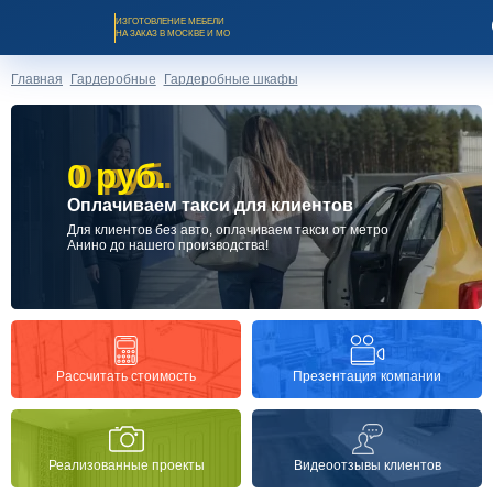
ИЗГОТОВЛЕНИЕ МЕБЕЛИ
НА ЗАКАЗ В МОСКВЕ И МО
Главная
Гардеробные
Гардеробные шкафы
0 руб.
0 руб.
Оплачиваем такси для клиентов
Заказать звонок
Для клиентов без авто, оплачиваем такси от метро
Анино до нашего производства!
Каталог мебели на заказ
О компании
Презентация компании
Рассчитать стоимость
Оплата и доставка
Реализованные проекты
Видеоотзывы клиентов
Рассрочка и кредит