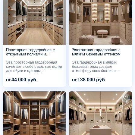
Просторная гардеробная с
Элегантная гардеробная с
открытыми полками и
мягким бежевым оттенком
ящиками
Эта просторная гардеробная
Эта гардеробная в мягких
сочетает в себе открытые полки
бежевых тонах создает
для обуви и одежды,...
атмосферу спокойствия и...
44 000 руб.
138 000 руб.
От
От