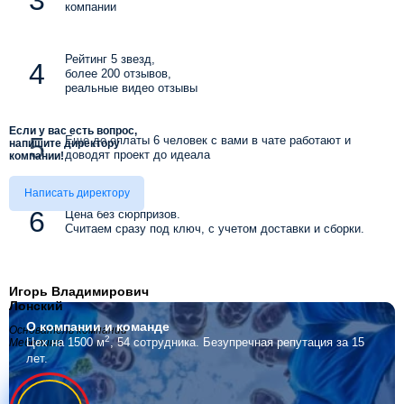
компании
Рейтинг 5 звезд,
более 200 отзывов,
реальные видео отзывы
Если у вас есть вопрос,
Еще до оплаты 6 человек с вами в чате работают и
напишите директору
доводят проект до идеала
компании!
Написать директору
Цена без сюрпризов.
Считаем сразу под ключ, с учетом доставки и сборки.
Игорь Владимирович
Лонский
О компании
и команде
Основатель компании
2
Цех на 1500 м
, 54 сотрудника.
Безупречная репутация за 15
Мебелино
лет.