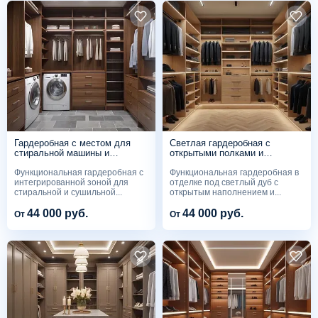
Гардеробная с местом для
Светлая гардеробная с
стиральной машины и
открытыми полками и
открытым хранением
секциями под костюмы
Функциональная гардеробная с
Функциональная гардеробная в
интегрированной зоной для
отделке под светлый дуб с
стиральной и сушильной...
открытым наполнением и...
44 000 руб.
44 000 руб.
От
От