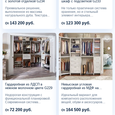
с золотой отделкой G234
шкаф с подсветкой G233
Премиальное решение,
Не только практичная система
выполненное из массива
хранения, но и стильный
натурального дуба. Текстура...
элемент интерьера....
143 200 руб.
123 300 руб.
От
От
Гардеробная из ЛДСП в
Невысокая угловая
нежном молочном цвете G229
гардеробная из МДФ на
ножках G228
Недорогая конструкция с
Идеальный вариант для
функциональной планировкой.
компактного расположения
Современная система...
вещей, обуви и аксессуаров....
72 200 руб.
164 500 руб.
От
От