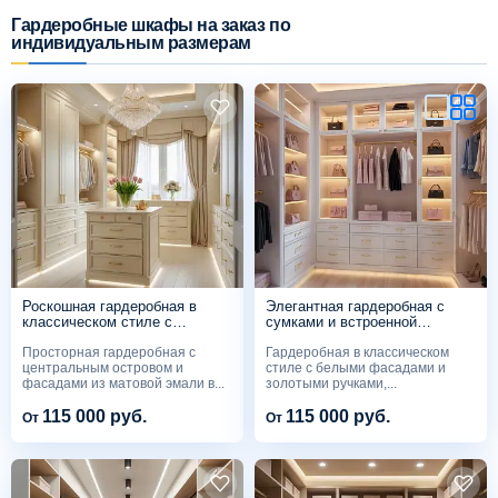
Гардеробные шкафы на заказ по
индивидуальным размерам
Схема работы
Акции и скидки
Портфолио
Видеоотзывы
Статьи
Роскошная гардеробная в
Элегантная гардеробная с
классическом стиле с
сумками и встроенной
островом
подсветкой
Просторная гардеробная с
Гардеробная в классическом
Контакты
центральным островом и
стиле с белыми фасадами и
фасадами из матовой эмали в...
золотыми ручками,...
115 000 руб.
115 000 руб.
От
От