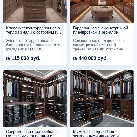
Классическая гардеробная в
Гардеробная с симметричной
теплой эмали с островом и
планировкой и зеркалом
золотыми акцентами
Элегантная гардеробная в
Современная гардеробная с
благородном тёплом оттенке с
симметричной системой
фасадами из МДФ в...
хранения: штанги, открытые...
115 000 руб.
440 000 руб.
От
От
Современная гардеробная с
Мужская гардеробная с
глянцевыми фасадами и
зеркальными ящиками и