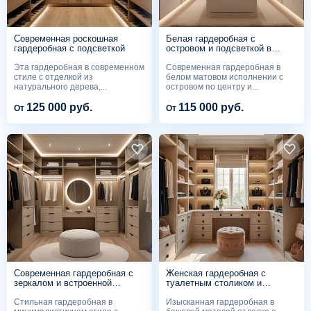
Современная роскошная
Белая гардеробная с
гардеробная с подсветкой
островом и подсветкой в
современном стиле
Эта гардеробная в современном
Современная гардеробная в
стиле с отделкой из
белом матовом исполнении с
натурального дерева,...
островом по центру и...
125 000 руб.
115 000 руб.
От
От
Современная гардеробная с
Женская гардеробная с
зеркалом и встроенной
туалетным столиком и
подсветкой
витринным освещением
Стильная гардеробная в
Изысканная гардеробная в