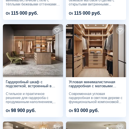
минималистичном стиле с
бежевой матовой отделке с
тёплыми бежевыми оттенками
открытыми витринными...
и...
115 000 руб.
115 000 руб.
От
От
Гардеробный шкаф с
Угловая минималистичная
подсветкой, встроенный в
гардеробная с матовыми
угол комнаты G222
фасадами и тёплой
Стильное и практичное
Современная угловая
подсветкой
решение для гардероба с
гардеробная в светлом дереве с
продуманным наполнением,...
функциональной компоновкой...
98 900 руб.
93 000 руб.
От
От