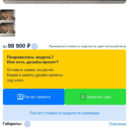
Схема работы
Акции и скидки
Портфолио
98 900 ₽
Примерная стоимость изделия за один погонный метр
От
Понравилась модель?
Видеоотзывы
Или есть дизайн-проект?
Оставьте заявку на расчет.
Берем в работу дизайн-проекты
Статьи
под ключ.
Контакты
Расчет проекта
Написать нам
Расчёт стоимости модели по размерам
Габариты:
Описание