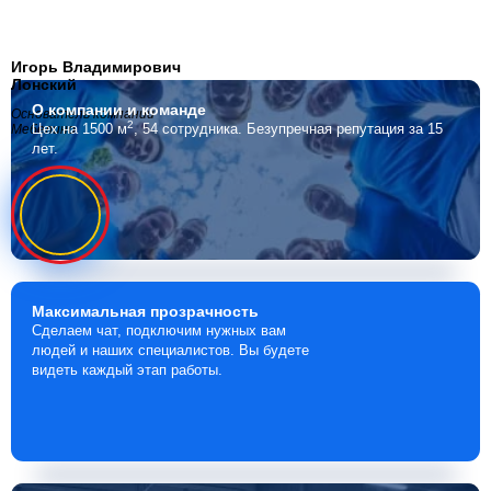
Игорь Владимирович
Лонский
О компании
и команде
Основатель компании
2
Цех на 1500 м
, 54 сотрудника.
Безупречная репутация за 15
Мебелино
лет.
Максимальная
прозрачность
Сделаем чат, подключим нужных вам
людей и наших специалистов. Вы будете
видеть каждый этап работы.