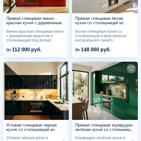
Прямая глянцевая винно-
Прямая глянцевая белая
красная кухня с деревянным
кухня со столешницей из
акцентом и столешницей под
синего мрамора
Винно-красная глянцевая кухня
Белая глянцевая кухня со
мрамор
с деревянным акцентом и
столешницей и фартуком из
столешницей под белый...
натурального синего...
112 000 руб.
148 000 руб.
От
От
Угловая глянцевая чёрная
Прямая глянцевая изумрудно-
кухня со столешницей из
зелёная кухня со столешницей
жёлтого мрамора
из зелёного мрамора
Угловая чёрная кухня в
Изумрудно-зелёная кухня в