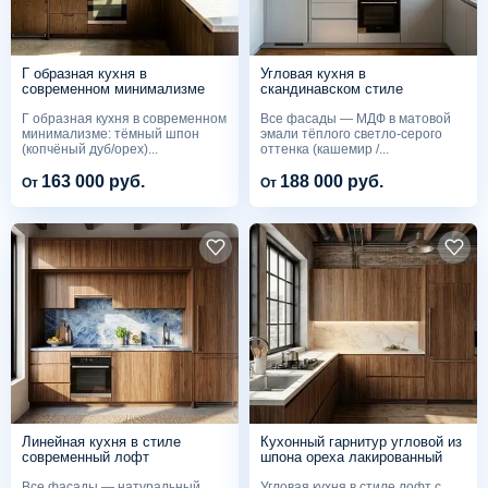
Г образная кухня в
Угловая кухня в
современном минимализме
скандинавском стиле
Г образная кухня в современном
Все фасады — МДФ в матовой
минимализме: тёмный шпон
эмали тёплого светло-серого
(копчёный дуб/орех)...
оттенка (кашемир /...
163 000 руб.
188 000 руб.
От
От
Линейная кухня в стиле
Кухонный гарнитур угловой из
современный лофт
шпона ореха лакированный
Все фасады — натуральный
Угловая кухня в стиле лофт с