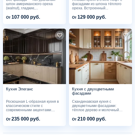
шпон американского ореха
фасадами из шпона тёплого
(walnut), гладкие,...
ореха. Встроенный...
107 000 руб.
129 000 руб.
От
От
Кухня Элеганс
Кухня с двухцветными
фасадами
Роскошная L-образная кухня в
Скандинавская кухня с
классическом стиле с
двухцветными фасадами:
современными акцентами....
тёплое дерево и молочный
матовый...
235 000 руб.
210 000 руб.
От
От