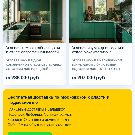
Угловая тёмно-зелёная кухня
Угловая изумрудная кухня в
в стиле современная классика
стиле максимализм с
с латунными вставками
контурной подсветкой потолка
Угловая кухня в духе
Угловая кухня в насыщенном
современной классики с ар-деко
изумрудном с бирюзовым
деталями для городской...
подтоном для тех, кто хочет...
238 000 руб.
207 000 руб.
От
От
Бесплатная доставка по Московской области и
Подмосковью
Глянцевые доставим в Балашиху,
Подольск, Люберцы, Мытищи, Химки,
Королёв, Одинцово и другие города.
Соберём на объекте в день доставки.