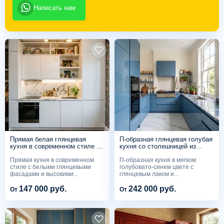
Написать нам
Прямая белая глянцевая
П-образная глянцевая голубая
кухня в современном стиле с
кухня со столешницей из
открытыми нишами
синего кварцита и открытыми
Прямая кухня в современном
П-образная кухня в мягком
полками
стиле с белыми глянцевыми
голубовато-синем цвете с
фасадами и высокими...
глянцевым лаком и...
147 000 руб.
242 000 руб.
От
От