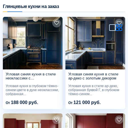
Глянцевые кухни на заказ
Схема работы
Акции и скидки
Портфолио
Видеоотзывы
Угловая синяя кухня в стиле
Угловая синяя кухня в стиле
Статьи
неоклассики с
ар-деко с золотым декором
отдельностоящей плитой
Угловая кухня в глубоком тёмно-
Угловая кухня в стиле ар-деко,
синем цвете в духе неоклассики,
собранная буквой Г, в глубоком
Контакты
собранная...
тёмно-синем...
188 000 руб.
121 000 руб.
От
От