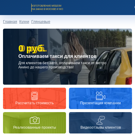
ИЗГОТОВЛЕНИЕ МЕБЕЛИ
НА ЗАКАЗ В МОСКВЕ И МО
Главная
Кухни
Глянцевые
0 руб.
0 руб.
Оплачиваем такси для клиентов
Заказать звонок
Для клиентов без авто, оплачиваем такси от метро
Анино до нашего производства!
Каталог мебели на заказ
О компании
Презентация компании
Рассчитать стоимость
Оплата и доставка
Реализованные проекты
Видеоотзывы клиентов
Рассрочка и кредит