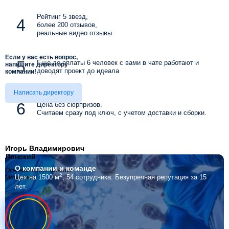
Рейтинг 5 звезд,
более 200 отзывов,
реальные видео отзывы
Если у вас есть вопрос,
Еще до оплаты 6 человек с вами в чате работают и
напишите директору
доводят проект до идеала
компании!
Написать директору
Цена без сюрпризов.
Считаем сразу под ключ, с учетом доставки и сборки.
Игорь Владимирович
Лонский
О компании
и команде
Основатель компании
2
Цех на 1500 м
, 54 сотрудника.
Безупречная репутация за 15
Мебелино
лет.