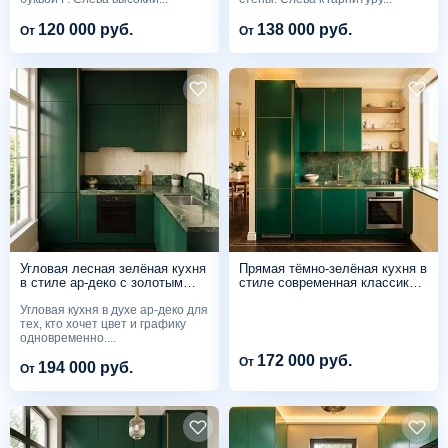
120 000 руб.
138 000 руб.
От
От
Угловая лесная зелёная кухня
Прямая тёмно-зелёная кухня в
в стиле ар-деко с золотым
стиле современная классика с
геометрическим фартуком
открытыми деревянными
Угловая кухня в духе ар-деко для
полками
тех, кто хочет цвет и графику
одновременно....
172 000 руб.
От
194 000 руб.
От