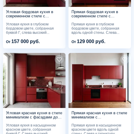
Угловая бордовая кухня в
Прямая бордовая кухня в
современном стиле с
современном стиле с
открытыми нишами
интегрированным
Угловая кухня в глубоком
Прямая кухня в глубоком
холодильником
бордовом цвете, собранная
бордовом цвете, собранная
буквой Г, слева высокий...
вдоль одной стены. Слева...
157 000 руб.
129 000 руб.
От
От
Угловая красная кухня в стиле
Прямая красная кухня в стиле
минимализм с фасадами до
минимализм с
потолка
интегрированным
Угловая кухня в насыщенном
Прямая кухня в насыщенном
холодильником
красном цвете, собранная
красном цвете вдоль одной
буквой Г. Слева высокий...
стены. Слева к гарнитуру...