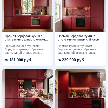
Прямая бордовая кухня в
Прямая бордовая кухня в
стиле минимализм с окном
стиле минимализм с блоком
над мойкой
пеналов
Прямая кухня в глубоком
Прямая кухня в глубоком
бордовом цвете, собранная
бордовом цвете, собранная
вдоль одной стены, слева...
вдоль одной стены, справа...
181 000 руб.
239 000 руб.
От
От