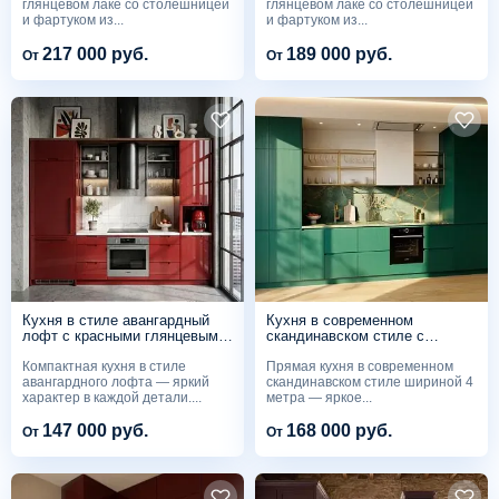
глянцевом лаке со столешницей
глянцевом лаке со столешницей
и фартуком из...
и фартуком из...
217 000 руб.
189 000 руб.
От
От
Кухня в стиле авангардный
Кухня в современном
лофт с красными глянцевыми
скандинавском стиле с
фасад
изумрудными фасадами
Компактная кухня в стиле
Прямая кухня в современном
авангардного лофта — яркий
скандинавском стиле шириной 4
характер в каждой детали....
метра — яркое...
147 000 руб.
168 000 руб.
От
От