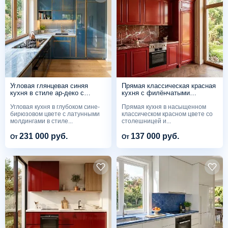
Угловая глянцевая синяя
Прямая классическая красная
кухня в стиле ар-деко с
кухня с филёнчатыми
латунными молдингами и
фасадами и столешницей из
Угловая кухня в глубоком сине-
Прямая кухня в насыщенном
мраморной столешницей
красного мрамора
бирюзовом цвете с латунными
классическом красном цвете со
молдингами в стиле...
столешницей и...
231 000 руб.
137 000 руб.
От
От