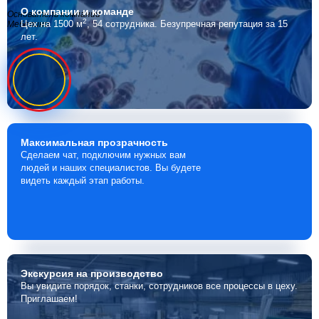
О компании
и команде
Основатель компании
2
Цех на 1500 м
, 54 сотрудника.
Безупречная репутация за 15
Мебелино
лет.
Максимальная
прозрачность
Сделаем чат, подключим нужных вам
людей и наших специалистов. Вы будете
видеть каждый этап работы.
Экскурсия
на производство
Вы увидите порядок, станки, сотрудников все процессы в цеху.
Приглашаем!