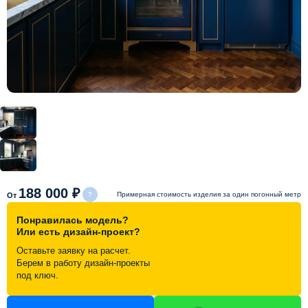
Схема работы
Акции и скидки
Портфолио
Видеоотзывы
Статьи
188 000 ₽
Примерная стоимость изделия за один погонный метр
От
Понравилась модель?
Контакты
Или есть дизайн-проект?
Оставьте заявку на расчет.
Берем в работу дизайн-проекты
под ключ.