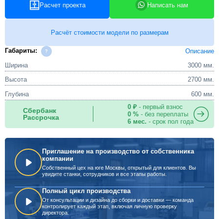
Расчет проекта
Написать нам
Расчёт стоимости модели по размерам
Габариты:
Описание
Ширина
3000 мм.
Высота
2700 мм.
Глубина
600 мм.
0 ₽
- первый взнос
Сбербанк
0 %
- без переплаты
Рассрочка
6 мес.
- срок пол года
Приглашение на производство от собственника
компании
Собственный цех на юге Москвы, открытый для клиентов. Вы
увидите станки, сотрудников и все этапы работы.
Полный цикл производства
От консультации и дизайна до сборки и доставки — команда
контролирует каждый этап, включая личную проверку
директора.