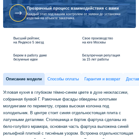
Прозрачный процесс взаимодействия с вами
Каждый этап под вашим контролем от заявки до установки
изделий на объекте заказчика.
Высший рейтинг,
Свое производство
на Яндексе 5 звезд
на юге Москвы
Берем в работу даже
Безупречная репутация
безумные идеи
за 15 лет работы
Описание модели
Способы оплаты
Гарантия и возврат
Достав
Угловая кухня в глубоком тёмно-синем цвете в духе неоклассики,
собранная буквой Г. Рамочные фасады обведены золотыми
молдингами по периметру, справа высокая колонна под
холодильник. В центре стоит синяя отдельностоящая плита с
латунными деталями. Столешница и бортик фартука сделаны из
бело-голубого мрамора, основная часть фартука выложена синей
рельефной плиткой с тиснёным узором. Встроена отдельностоящая