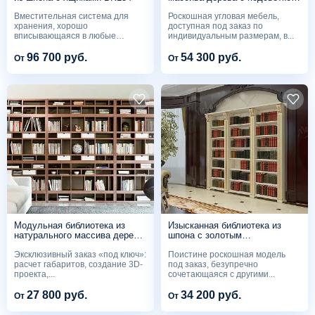
BK134
Вместительная система для
Роскошная угловая мебель,
хранения, хорошо
доступная под заказ по
вписывающаяся в любые
индивидуальным размерам, в...
стили...
96 700 руб.
54 300 руб.
От
От
Модульная библиотека из
Изысканная библиотека из
натурального массива дерева
шпона с золотым
BK92
патинированием BK65
Эксклюзивный заказ «под ключ»:
Поистине роскошная модель
расчет габаритов, создание 3D-
под заказ, безупречно
проекта,...
сочетающаяся с другими...
27 800 руб.
34 200 руб.
От
От