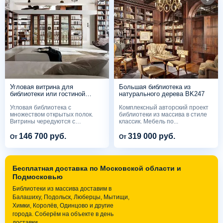
Угловая витрина для
Большая библиотека из
библиотеки или гостиной
натурального дерева BK247
BK231
Угловая библиотека с
Комплексный авторский проект
множеством открытых полок.
библиотеки из массива в стиле
Витрины чередуются с
классик. Мебель по...
шкафами...
146 700 руб.
319 000 руб.
От
От
Бесплатная доставка по Московской области и
Подмосковью
Библиотеки из массива доставим в
Балашиху, Подольск, Люберцы, Мытищи,
Химки, Королёв, Одинцово и другие
города. Соберём на объекте в день
доставки.