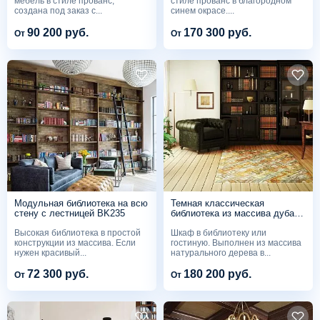
мебель в стиле прованс,
стиле прованс в благородном
создана под заказ с...
синем окрасе....
90 200 руб.
170 300 руб.
От
От
Модульная библиотека на всю
Темная классическая
стену с лестницей BK235
библиотека из массива дуба
BK234
Высокая библиотека в простой
Шкаф в библиотеку или
конструкции из массива. Если
гостиную. Выполнен из массива
нужен красивый...
натурального дерева в...
72 300 руб.
180 200 руб.
От
От