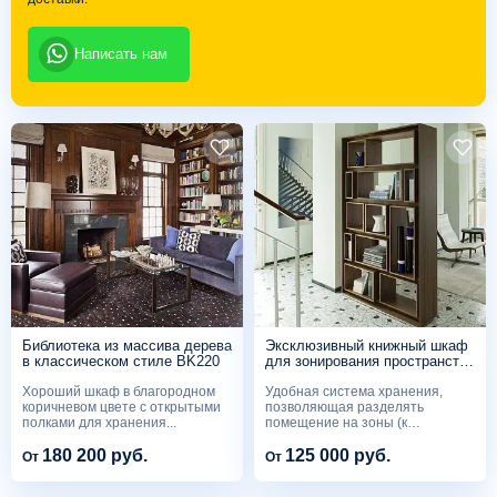
Написать нам
Библиотека из массива дерева
Эксклюзивный книжный шкаф
в классическом стиле BK220
для зонирования пространства
IM62
Хороший шкаф в благородном
Удобная система хранения,
коричневом цвете с открытыми
позволяющая разделять
полками для хранения...
помещение на зоны (к
примеру,...
180 200 руб.
125 000 руб.
От
От