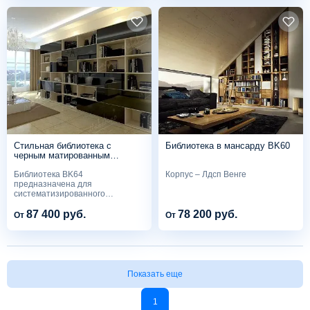
Стильная библиотека с
Библиотека в мансарду BK60
черным матированным
стеклом BK64
Библиотека BK64
Корпус – Лдсп Венге
предназначена для
систематизированного
хранения книг,...
87 400 руб.
78 200 руб.
От
От
Показать еще
1