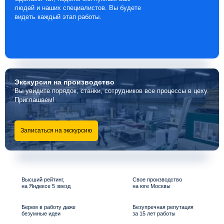
людей и наших специалистов. Вы будете
видеть каждый этап работы.
Экскурсия
на производство
Вы увидите порядок, станки, сотрудников все процессы в цеху.
Приглашаем!
Записаться на экскурсию
Высший рейтинг,
Свое производство
на Яндексе 5 звезд
на юге Москвы
Берем в работу даже
Безупречная репутация
безумные идеи
за 15 лет работы