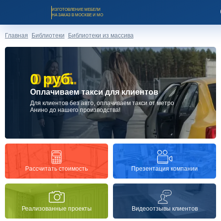
ИЗГОТОВЛЕНИЕ МЕБЕЛИ
НА ЗАКАЗ В МОСКВЕ И МО
Главная
Библиотеки
Библиотеки из массива
0 руб.
0 руб.
Оплачиваем такси для клиентов
Заказать звонок
Для клиентов без авто, оплачиваем такси от метро
Анино до нашего производства!
Каталог мебели на заказ
О компании
Презентация компании
Рассчитать стоимость
Оплата и доставка
Реализованные проекты
Видеоотзывы клиентов
Рассрочка и кредит