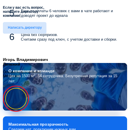
Если у вас есть вопрос,
Еще до оплаты 6 человек с вами в чате работают и
напишите директору
доводят проект до идеала
компании!
Написать директору
Цена без сюрпризов.
Считаем сразу под ключ, с учетом доставки и сборки.
Игорь Владимирович
Лонский
О компании
и команде
Основатель компании
2
Цех на 1500 м
, 54 сотрудника.
Безупречная репутация за 15
Мебелино
лет.
Максимальная
прозрачность
Сделаем чат, подключим нужных вам