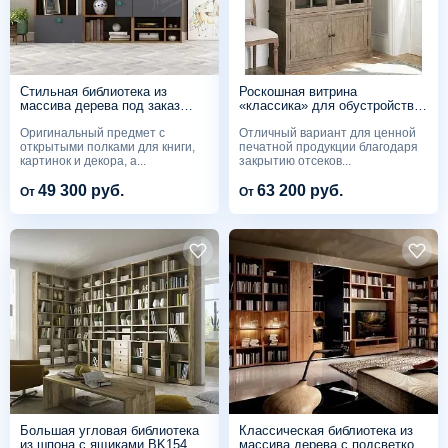
Стильная библиотека из
Роскошная витрина
массива дерева под заказ
«классика» для обустройства
BK183
библиотек PC528
Оригинальный предмет с
Отличный вариант для ценной
открытыми полками для книги,
печатной продукции благодаря
картинок и декора, а...
закрытию отсеков...
49 300 руб.
63 200 руб.
От
От
Большая угловая библиотека
Классическая библиотека из
из шпона с ящиками BK154
массива дерева с подсветкой