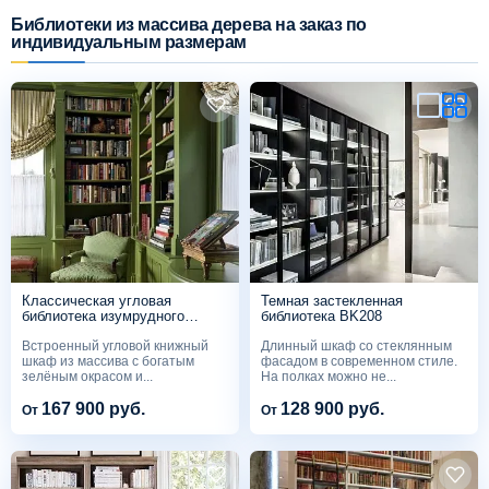
Библиотеки из массива дерева на заказ по
индивидуальным размерам
Схема работы
Акции и скидки
Портфолио
Видеоотзывы
Статьи
Классическая угловая
Темная застекленная
библиотека изумрудного
библиотека BK208
цвета, BK228
Встроенный угловой книжный
Длинный шкаф со стеклянным
Контакты
шкаф из массива с богатым
фасадом в современном стиле.
зелёным окрасом и...
На полках можно не...
167 900 руб.
128 900 руб.
От
От