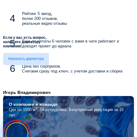
Рейтинг 5 звезд,
более 200 отзывов,
реальные видео отзывы
Если у вас есть вопрос,
Еще до оплаты 6 человек с вами в чате работают и
напишите директору
доводят проект до идеала
компании!
Написать директору
Цена без сюрпризов.
Считаем сразу под ключ, с учетом доставки и сборки.
Игорь Владимирович
Лонский
О компании
и команде
Основатель компании
2
Цех на 1500 м
, 54 сотрудника.
Безупречная репутация за 15
Мебелино
лет.