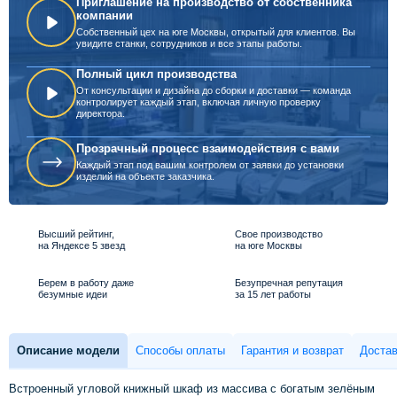
Приглашение на производство от собственника
компании
Собственный цех на юге Москвы, открытый для клиентов. Вы
увидите станки, сотрудников и все этапы работы.
Полный цикл производства
От консультации и дизайна до сборки и доставки — команда
контролирует каждый этап, включая личную проверку
директора.
Прозрачный процесс взаимодействия с вами
Каждый этап под вашим контролем от заявки до установки
изделий на объекте заказчика.
Высший рейтинг,
Свое производство
на Яндексе 5 звезд
на юге Москвы
Берем в работу даже
Безупречная репутация
безумные идеи
за 15 лет работы
Описание модели
Способы оплаты
Гарантия и возврат
Достав
Встроенный угловой книжный шкаф из массива с богатым зелёным