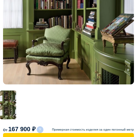
Схема работы
Акции и скидки
Портфолио
Видеоотзывы
Статьи
Контакты
167 900 ₽
Примерная стоимость изделия за один погонный метр
От