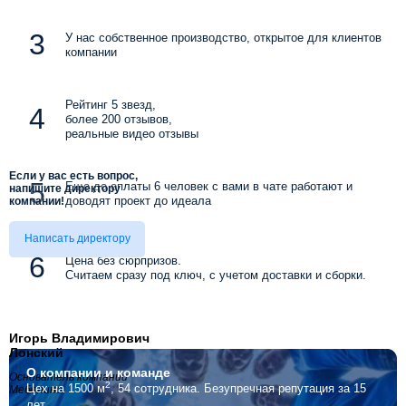
У нас собственное производство, открытое для клиентов
компании
Рейтинг 5 звезд,
более 200 отзывов,
реальные видео отзывы
Если у вас есть вопрос,
Еще до оплаты 6 человек с вами в чате работают и
напишите директору
доводят проект до идеала
компании!
Написать директору
Цена без сюрпризов.
Считаем сразу под ключ, с учетом доставки и сборки.
Игорь Владимирович
Лонский
О компании
и команде
Основатель компании
2
Цех на 1500 м
, 54 сотрудника.
Безупречная репутация за 15
Мебелино
лет.