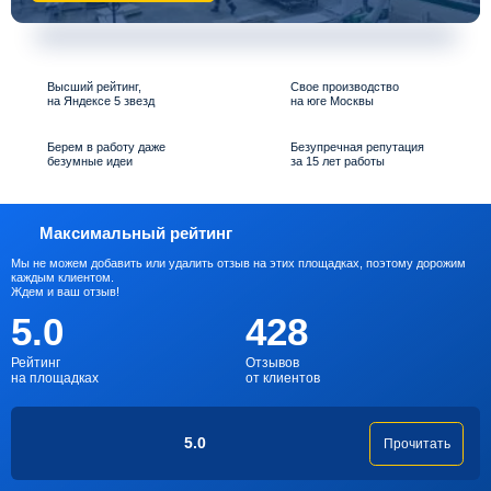
Высший рейтинг,
Свое производство
на Яндексе 5 звезд
на юге Москвы
Берем в работу даже
Безупречная репутация
безумные идеи
за 15 лет работы
Максимальный рейтинг
Мы не можем добавить или удалить отзыв на этих площадках, поэтому дорожим
каждым клиентом.
Ждем и ваш отзыв!
5.0
428
Рейтинг
Отзывов
на площадках
от клиентов
5.0
Прочитать