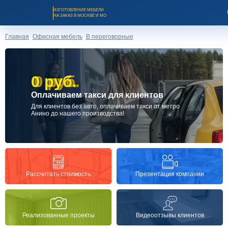
ИЗГОТОВЛЕНИЕ МЕБЕЛИ
НА ЗАКАЗ В МОСКВЕ И МО
Главная
Офисная мебель
В переговорные
0 руб.
0 руб.
Оплачиваем такси для клиентов
Заказать звонок
Для клиентов без авто, оплачиваем такси от метро
Анино до нашего производства!
Каталог мебели на заказ
О компании
Презентация компании
Рассчитать стоимость
Оплата и доставка
Реализованные проекты
Видеоотзывы клиентов
Рассрочка и кредит