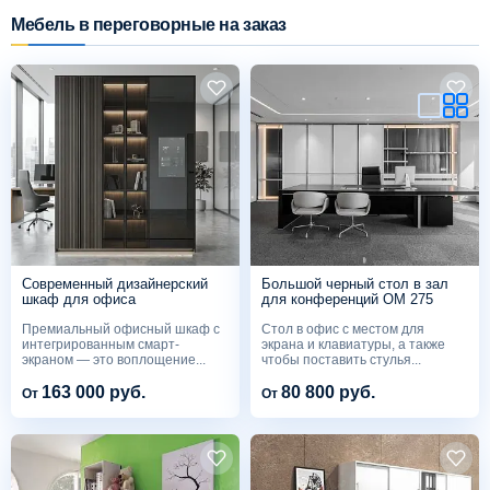
Мебель в переговорные на заказ
Схема работы
Акции и скидки
Портфолио
Видеоотзывы
Современный дизайнерский
Большой черный стол в зал
Статьи
шкаф для офиса
для конференций OM 275
Премиальный офисный шкаф с
Стол в офис с местом для
интегрированным смарт-
экрана и клавиатуры, а также
Контакты
экраном — это воплощение...
чтобы поставить стулья...
163 000 руб.
80 800 руб.
От
От