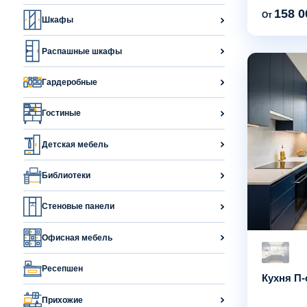
158 0
От
Шкафы
Распашные шкафы
Гардеробные
Гостиные
Детская мебель
Библиотеки
Стеновые панели
Офисная мебель
Ресепшен
Кухня П-
Прихожие