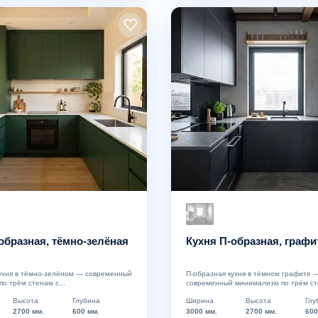
образная, тёмно-зелёная
Кухня П-образная, графи
ухня в тёмно-зелёном — современный
П-образная кухня в тёмном графите 
о трём стенам с...
современный минимализм по трём сте
Высота
Глубина
Ширина
Высота
Глу
2700 мм.
600 мм.
3000 мм.
2700 мм.
600