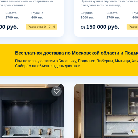
ухня в тёмно-синем — современный
Прямая кухня в глубоком тёмно-синем
о трём стенам с...
фасадами в стиле шейкер,...
Высота
Глубина
Ширина
Высота
Глу
2700 мм.
600 мм.
3000 мм.
2700 мм.
600
00 руб.
150 000 руб.
Рассрочка 0 - 0 - 6
Рассро
От
Бесплатная доставка по Московской области и Под
Под потолок доставим в Балашиху, Подольск, Люберцы, Мытищи, Химк
Соберём на объекте в день доставки.