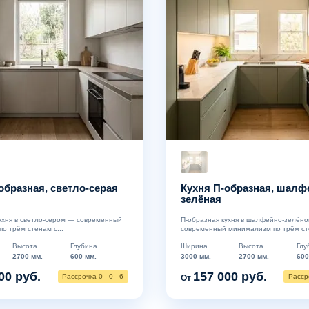
образная, светло-серая
Кухня П-образная, шалф
зелёная
ухня в светло-сером — современный
П-образная кухня в шалфейно-зелён
о трём стенам с...
современный минимализм по трём сте
Высота
Глубина
Ширина
Высота
Глу
2700 мм.
600 мм.
3000 мм.
2700 мм.
600
00 руб.
157 000 руб.
Рассрочка 0 - 0 - 6
Рассро
От