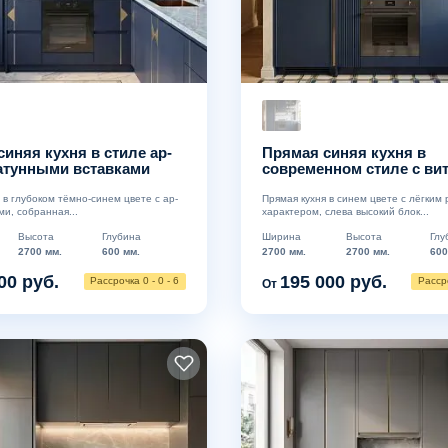
синяя кухня в стиле ар-
Прямая синяя кухня в
латунными вставками
современном стиле с ви
из рифлёного стекла
я в глубоком тёмно-синем цвете с ар-
Прямая кухня в синем цвете с лёгким 
ми, собранная...
характером, слева высокий блок...
Высота
Глубина
Ширина
Высота
Глу
2700 мм.
600 мм.
2700 мм.
2700 мм.
600
00 руб.
195 000 руб.
Рассрочка 0 - 0 - 6
Рассро
От