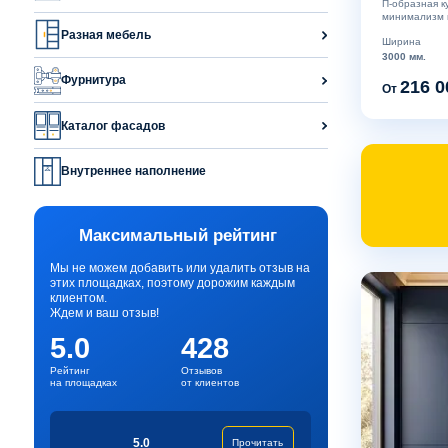
П-образная к
минимализм п
Разная мебель
Ширина
3000 мм.
Фурнитура
216 0
От
Каталог фасадов
Внутреннее наполнение
Максимальный рейтинг
Мы не можем добавить или удалить отзыв на
этих площадках, поэтому дорожим каждым
клиентом.
Ждем и ваш отзыв!
5.0
428
Рейтинг
Отзывов
на площадках
от клиентов
5.0
Прочитать