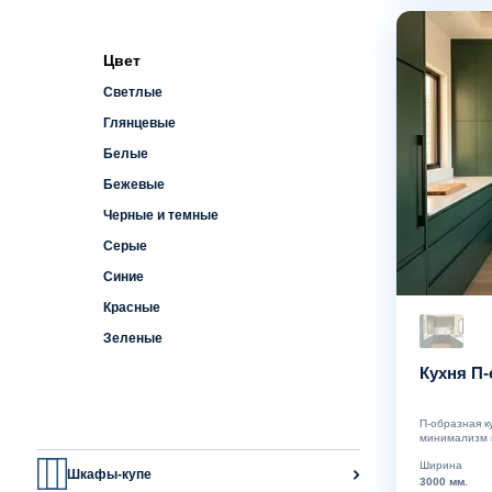
Цвет
Светлые
Глянцевые
Белые
Бежевые
Черные и темные
Серые
Синие
Красные
Зеленые
Кухня П-
П-образная к
минимализм п
Ширина
Шкафы-купе
3000 мм.