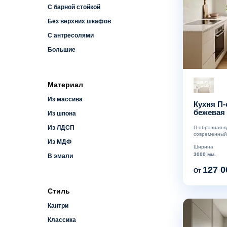
С барной стойкой
Без верхних шкафов
С антресолями
Большие
Материал
Из массива
Кухня П-
бежевая
Из шпона
Из ЛДСП
П-образная к
современный 
Из МДФ
Ширина
3000 мм.
В эмали
127 0
От
Стиль
Кантри
Классика