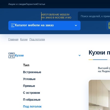
Акции и скидки
Гарантия
Статьи
ИЗГОТОВЛЕНИЕ МЕБЕЛИ
НА ЗАКАЗ В МОСКВЕ И МО
Каталог мебели на заказ
Главная
Кухни
Под потолок
Кухни п
Кухни
Тип
Высший р
на Яндекс
Встроенные
Угловые
Прямые
С островом
П-образные
Под потолок