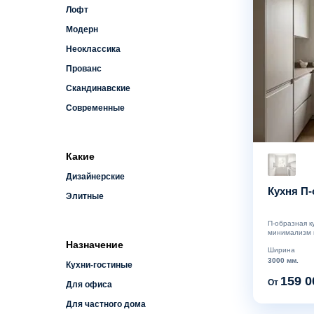
Лофт
Модерн
Неоклассика
Прованс
Скандинавские
Современные
Какие
Дизайнерские
Кухня П-
Элитные
П-образная к
минимализм п
Назначение
Ширина
3000 мм.
Кухни-гостиные
159 0
От
Для офиса
Для частного дома