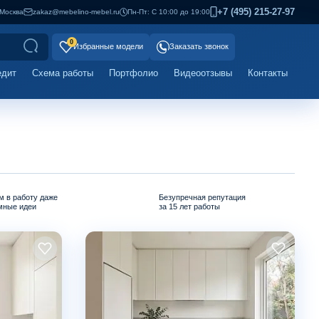
+7 (495) 215-27-97
Москва
zakaz@mebelino-mebel.ru
Пн-Пт: С 10:00 до 19:00
0
Избранные модели
Заказать звонок
едит
Схема работы
Портфолио
Видеоотзывы
Контакты
м в работу даже
Безупречная репутация
мные идеи
за 15 лет работы