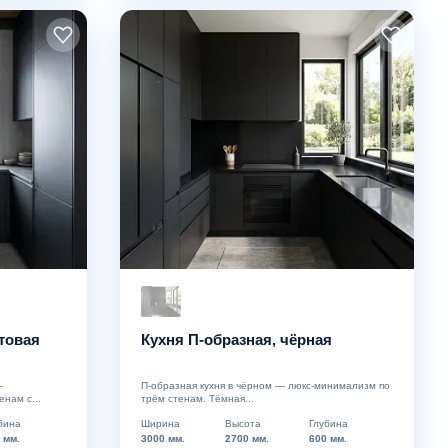
товая
Кухня П-образная, чёрная
—
П-образная кухня в чёрном — люкс-минимализм по
нам с...
трём стенам. Тёмная...
бина
Ширина
Высота
Глубина
 мм.
3000 мм.
2700 мм.
600 мм.