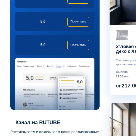
5.0
Прочитать
5.0
Прочитать
Угловая 
деко с 
Угловая кухн
деко-акцента
Ширина
2700 мм.
217 0
От
Канал на RUTUBE
Рассказываем и показываем наши реализованные