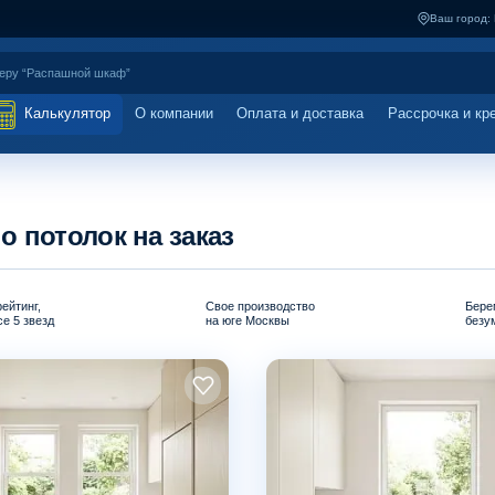
Ваш город:
Калькулятор
О компании
Оплата и доставка
Рассрочка и кр
о потолок на заказ
ейтинг,
Свое производство
Бере
е 5 звезд
на юге Москвы
безу