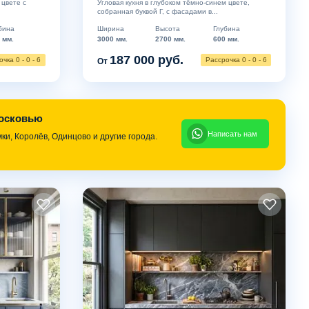
 цвете с
Угловая кухня в глубоком тёмно-синем цвете,
собранная буквой Г, с фасадами в...
бина
Ширина
Высота
Глубина
 мм.
3000 мм.
2700 мм.
600 мм.
187 000 руб.
чка 0 - 0 - 6
Рассрочка 0 - 0 - 6
От
московью
Написать нам
и, Королёв, Одинцово и другие города.