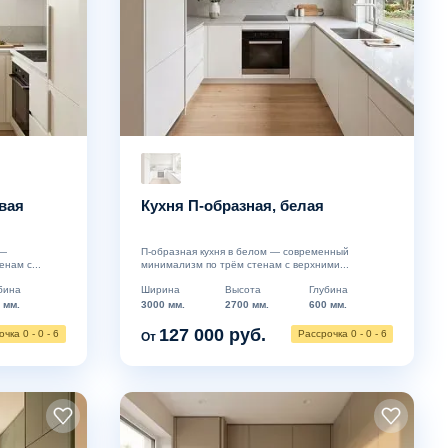
вая
Кухня П-образная, белая
 —
П-образная кухня в белом — современный
нам с...
минимализм по трём стенам с верхними...
бина
Ширина
Высота
Глубина
 мм.
3000 мм.
2700 мм.
600 мм.
127 000 руб.
чка 0 - 0 - 6
Рассрочка 0 - 0 - 6
От