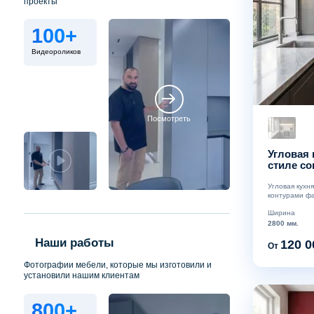
проекты
100+
Видеороликов
Посмотреть
Угловая 
стиле со
латунны
Угловая кухн
контурами фа
Ширина
2800 мм.
Наши работы
120 0
От
Фотографии мебели, которые мы изготовили и
установили нашим клиентам
800+