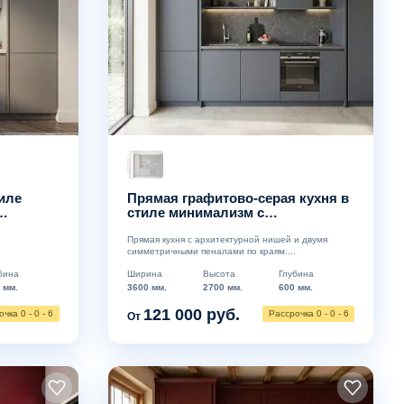
тиле
Прямая графитово-серая кухня в
стиле минимализм с
архитектурной нишей
Прямая кухня с архитектурной нишей и двумя
симметричными пеналами по краям....
Ширина
Высота
Глубина
бина
3600 мм.
2700 мм.
600 мм.
 мм.
121 000 руб.
Рассрочка 0 - 0 - 6
чка 0 - 0 - 6
От