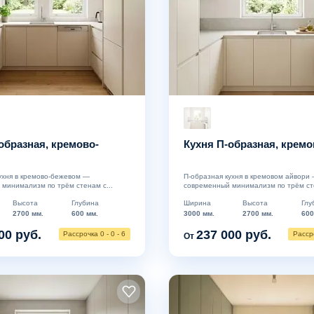
образная, кремово-
Кухня П-образная, кремо
ухня в кремово-бежевом —
П-образная кухня в кремовом айвори
минимализм по трём стенам с...
современный минимализм по трём сте
Высота
Глубина
Ширина
Высота
Глу
2700 мм.
600 мм.
3000 мм.
2700 мм.
600
00 руб.
237 000 руб.
Рассрочка 0 - 0 - 6
Рассро
От