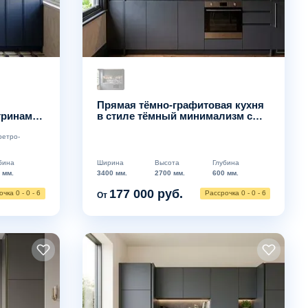
Прямая тёмно-графитовая кухня
тринами
в стиле тёмный минимализм с
открытой полкой
ретро-
бина
Ширина
Высота
Глубина
 мм.
3400 мм.
2700 мм.
600 мм.
177 000 руб.
чка 0 - 0 - 6
Рассрочка 0 - 0 - 6
От