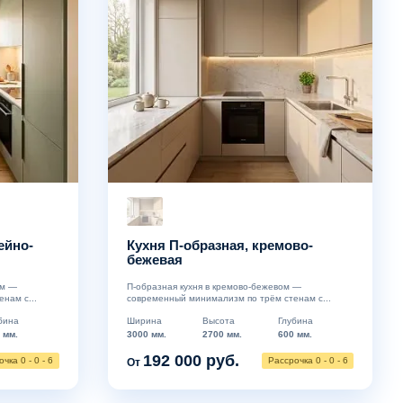
ейно-
Кухня П-образная, кремово-
бежевая
ом —
П-образная кухня в кремово-бежевом —
нам с...
современный минимализм по трём стенам с...
бина
Ширина
Высота
Глубина
 мм.
3000 мм.
2700 мм.
600 мм.
192 000 руб.
чка 0 - 0 - 6
Рассрочка 0 - 0 - 6
От