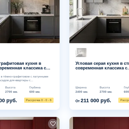
графитовая кухня в
Угловая серая кухня в с
временная классика с
современная классика с
ми контурами
латунными вставками
я в тёмно-графитовом с латунными
садов для квартиры с...
Высота
Глубина
Ширина
Высота
Глу
2700 мм.
600 мм.
2400 мм.
2700 мм.
600
00 руб.
211 000 руб.
Рассрочка 0 - 0 - 6
Рассро
От