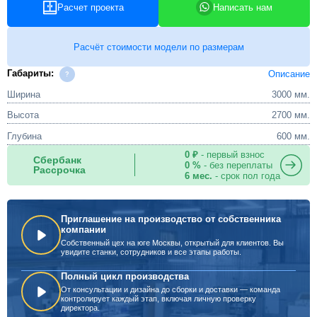
Расчет проекта
Написать нам
Расчёт стоимости модели по размерам
Габариты:
Описание
Ширина
3000 мм.
Высота
2700 мм.
Глубина
600 мм.
0 ₽
- первый взнос
Сбербанк
0 %
- без переплаты
Рассрочка
6 мес.
- срок пол года
Приглашение на производство от собственника
компании
Собственный цех на юге Москвы, открытый для клиентов. Вы
увидите станки, сотрудников и все этапы работы.
Полный цикл производства
От консультации и дизайна до сборки и доставки — команда
контролирует каждый этап, включая личную проверку
директора.