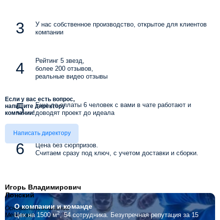
У нас собственное производство, открытое для клиентов
компании
Рейтинг 5 звезд,
более 200 отзывов,
реальные видео отзывы
Если у вас есть вопрос,
Еще до оплаты 6 человек с вами в чате работают и
напишите директору
доводят проект до идеала
компании!
Написать директору
Цена без сюрпризов.
Считаем сразу под ключ, с учетом доставки и сборки.
Игорь Владимирович
Лонский
О компании
и команде
Основатель компании
2
Цех на 1500 м
, 54 сотрудника.
Безупречная репутация за 15
Мебелино