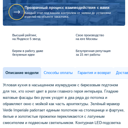
Прозрачный процесс взаимодействия с вами
Каждый этап под вашим контролем от заявки до установки
изделий на объекте заказчика.
Высший рейтинг,
Свое производство
на Яндексе 5 звезд
на юге Москвы
Берем в работу даже
Безупречная репутация
безумные идеи
за 15 лет работы
Описание модели
Способы оплаты
Гарантия и возврат
Достав
Угловая кухня в насыщенном изумрудном с бирюзовым подтоном
для тех, кто хочет цвет в роли главного героя интерьера. Гладкие
матовые фасады без ручек уходят в два ряда до потолка и
обрамляют окно с мойкой как часть архитектуры. Зелёный мрамор
Verde Imperiale работает единым полотном на столешнице и фартуке,
белые и золотистые прожилки перекликаются с латунным
смесителем и подвесным светильником. Контурная LED-подсветка