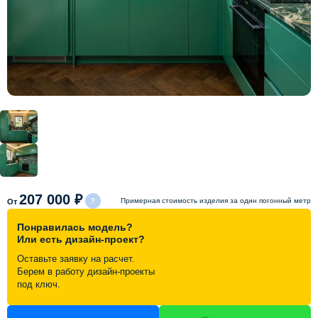
Схема работы
Акции и скидки
Портфолио
Видеоотзывы
Статьи
207 000 ₽
Примерная стоимость изделия за один погонный метр
От
Понравилась модель?
Контакты
Или есть дизайн-проект?
Оставьте заявку на расчет.
Берем в работу дизайн-проекты
под ключ.