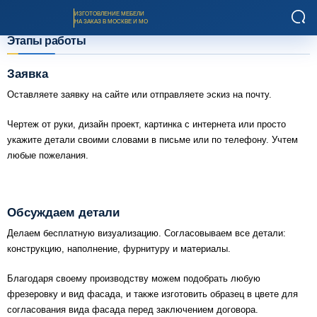
ИЗГОТОВЛЕНИЕ МЕБЕЛИ
НА ЗАКАЗ В МОСКВЕ И МО
Этапы работы
Заявка
Оставляете заявку на сайте или отправляете эскиз на почту.
Чертеж от руки, дизайн проект, картинка с интернета или просто
Заказать звонок
укажите детали своими словами в письме или по телефону. Учтем
любые пожелания.
Каталог мебели на заказ
Обсуждаем детали
О компании
Делаем бесплатную визуализацию. Согласовываем все детали:
конструкцию, наполнение, фурнитуру и материалы.
Оплата и доставка
Благодаря своему производству можем подобрать любую
фрезеровку и вид фасада, и также изготовить образец в цвете для
Рассрочка и кредит
согласования вида фасада перед заключением договора.