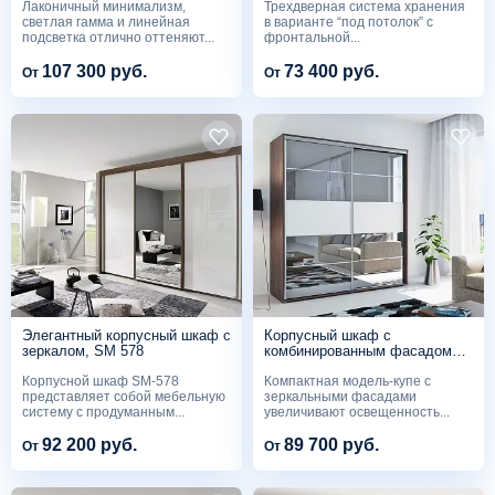
Лаконичный минимализм,
Трехдверная система хранения
светлая гамма и линейная
в варианте “под потолок” с
подсветка отлично оттеняют...
фронтальной...
107 300 руб.
73 400 руб.
От
От
Элегантный корпусный шкаф с
Корпусный шкаф с
зеркалом, SM 578
комбинированным фасадом
SM 574
Корпусной шкаф SM-578
Компактная модель-купе с
представляет собой мебельную
зеркальными фасадами
систему с продуманным...
увеличивают освещенность...
92 200 руб.
89 700 руб.
От
От