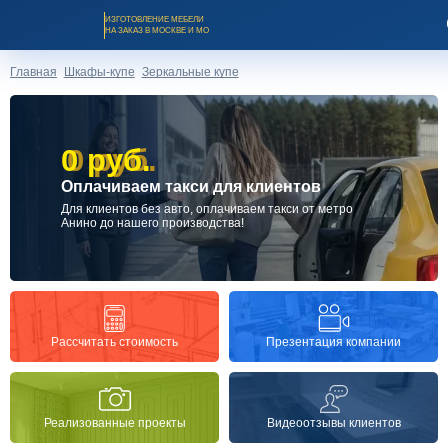
ИЗГОТОВЛЕНИЕ МЕБЕЛИ
НА ЗАКАЗ В МОСКВЕ И МО
Главная
Шкафы-купе
Зеркальные купе
0 руб.
0 руб.
Оплачиваем такси для клиентов
Заказать звонок
Для клиентов без авто, оплачиваем такси от метро
Анино до нашего производства!
Каталог мебели на заказ
О компании
Презентация компании
Рассчитать стоимость
Оплата и доставка
Реализованные проекты
Видеоотзывы клиентов
Рассрочка и кредит