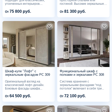
подходит для классических,
просторной спальни или
утонченных интерьеров....
гостиной. Высокие зеркальные
фасады...
75 800 руб.
81 300 руб.
От
От
Шкаф-купе "Лофт" с
Функциональный шкаф с
зеркальным фасадом PC 309
полками и зеркалами PC 308
Оригинальный взгляд на
Система хранения с
классический лофт-дизайн.
зеркальными фасадами “под
Боковые фасады шкафа...
потолок” включает в себя три...
64 500 руб.
72 100 руб.
От
От