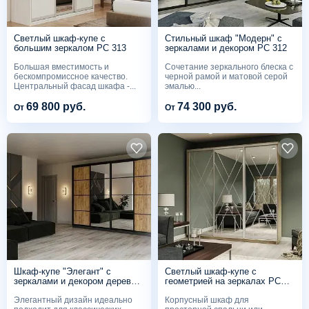
Светлый шкаф-купе с
Стильный шкаф "Модерн" с
большим зеркалом PC 313
зеркалами и декором PC 312
Большая вместимость и
Сочетание зеркального блеска с
бескомпромиссное качество.
черной рамой и матовой серой
Центральный фасад шкафа -...
эмалью...
69 800 руб.
74 300 руб.
От
От
Шкаф-купе "Элегант" с
Светлый шкаф-купе с
зеркалами и декором дерева
геометрией на зеркалах PC
PC 311
310
Элегантный дизайн идеально
Корпусный шкаф для