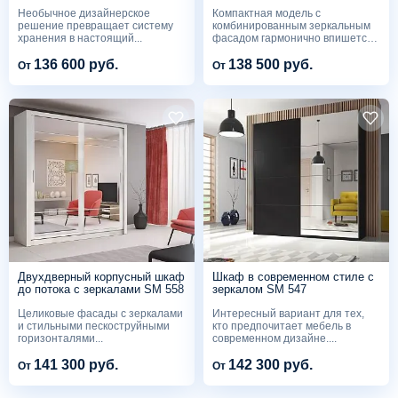
под заказ SM 562
интерьеров SM 561
Необычное дизайнерское
Компактная модель с
решение превращает систему
комбинированным зеркальным
хранения в настоящий...
фасадом гармонично впишется
в...
136 600 руб.
138 500 руб.
От
От
Двухдверный корпусный шкаф
Шкаф в современном стиле с
до потока с зеркалами SM 558
зеркалом SM 547
Целиковые фасады с зеркалами
Интересный вариант для тех,
и стильными пескоструйными
кто предпочитает мебель в
горизонталями...
современном дизайне....
141 300 руб.
142 300 руб.
От
От