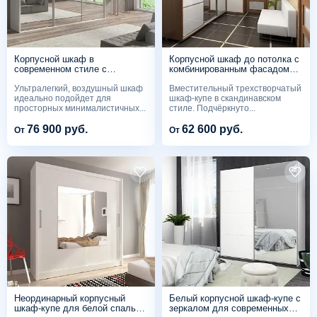
Корпусной шкаф в
Корпусной шкаф до потолка с
современном стиле с
комбинированным фасадом
зеркалами SM 569
SM 567
Ультралегкий, воздушный шкаф
Вместительный трехстворчатый
идеально подойдет для
шкаф-купе в скандинавском
просторных минималистичных...
стиле. Подчёркнуто...
76 900 руб.
62 600 руб.
От
От
Неординарный корпусный
Белый корпусной шкаф-купе с
шкаф-купе для белой спальни
зеркалом для современных