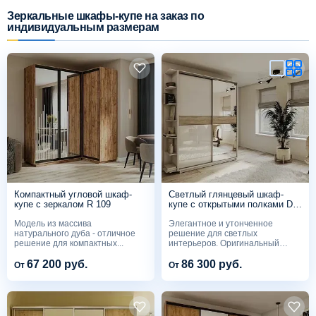
Зеркальные шкафы-купе на заказ по
индивидуальным размерам
Схема работы
Акции и скидки
Портфолио
Видеоотзывы
Статьи
Компактный угловой шкаф-
Светлый глянцевый шкаф-
купе с зеркалом R 109
купе с открытыми полками D
494
Модель из массива
Элегантное и утонченное
Контакты
натурального дуба - отличное
решение для светлых
решение для компактных...
интерьеров. Оригинальный
дизайн ...
67 200 руб.
86 300 руб.
От
От