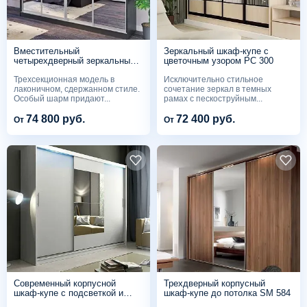
Вместительный
Зеркальный шкаф-купе с
четырехдверный зеркальный
цветочным узором PC 300
шкаф-купе PC 301
Трехсекционная модель в
Исключительно стильное
лаконичном, сдержанном стиле.
сочетание зеркал в темных
Особый шарм придают...
рамах с пескоструйным...
74 800 руб.
72 400 руб.
От
От
Современный корпусной
Трехдверный корпусный
шкаф-купе с подсветкой и
шкаф-купе до потолка SM 584
зеркалом SM 589