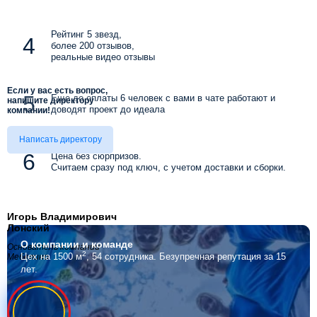
Рейтинг 5 звезд,
более 200 отзывов,
реальные видео отзывы
Если у вас есть вопрос,
Еще до оплаты 6 человек с вами в чате работают и
напишите директору
доводят проект до идеала
компании!
Написать директору
Цена без сюрпризов.
Считаем сразу под ключ, с учетом доставки и сборки.
Игорь Владимирович
Лонский
О компании
и команде
Основатель компании
2
Цех на 1500 м
, 54 сотрудника.
Безупречная репутация за 15
Мебелино
лет.