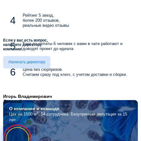
Рейтинг 5 звезд,
более 200 отзывов,
реальные видео отзывы
Если у вас есть вопрос,
Еще до оплаты 6 человек с вами в чате работают и
напишите директору
доводят проект до идеала
компании!
Написать директору
Цена без сюрпризов.
Считаем сразу под ключ, с учетом доставки и сборки.
Игорь Владимирович
Лонский
О компании
и команде
Основатель компании
2
Цех на 1500 м
, 54 сотрудника.
Безупречная репутация за 15
Мебелино
лет.