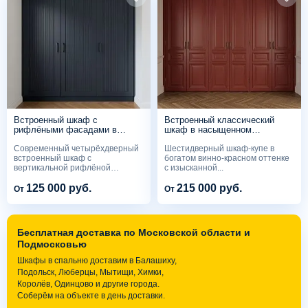
Встроенный шкаф с
Встроенный классический
рифлёными фасадами в
шкаф в насыщенном
минималистичном стиле
бордовом цвете
Современный четырёхдверный
Шестидверный шкаф-купе в
встроенный шкаф с
богатом винно-красном оттенке
вертикальной рифлёной
с изысканной...
текстурой...
125 000 руб.
215 000 руб.
От
От
Бесплатная доставка по Московской области и
Подмосковью
Шкафы в спальню доставим в Балашиху,
Подольск, Люберцы, Мытищи, Химки,
Королёв, Одинцово и другие города.
Соберём на объекте в день доставки.