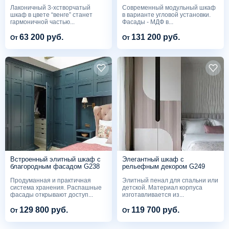
G239
Лаконичный 3-хстворчатый
Современный модульный шкаф
шкаф в цвете “венге” станет
в варианте угловой установки.
гармоничной частью...
Фасады - МДФ в...
63 200 руб.
131 200 руб.
От
От
Встроенный элитный шкаф с
Элегантный шкаф с
благородным фасадом G238
рельефным декором G249
Продуманная и практичная
Элитный пенал для спальни или
система хранения. Распашные
детской. Материал корпуса
фасады открывают доступ...
изготавливается из...
129 800 руб.
119 700 руб.
От
От