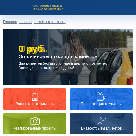
ИЗГОТОВЛЕНИЕ МЕБЕЛИ
НА ЗАКАЗ В МОСКВЕ И МО
Главная
Шкафы
Шкафы в спальню
0 руб.
0 руб.
Оплачиваем такси для клиентов
Заказать звонок
Для клиентов без авто, оплачиваем такси от метро
Анино до нашего производства!
Каталог мебели на заказ
О компании
Презентация компании
Рассчитать стоимость
Оплата и доставка
Реализованные проекты
Видеоотзывы клиентов
Рассрочка и кредит