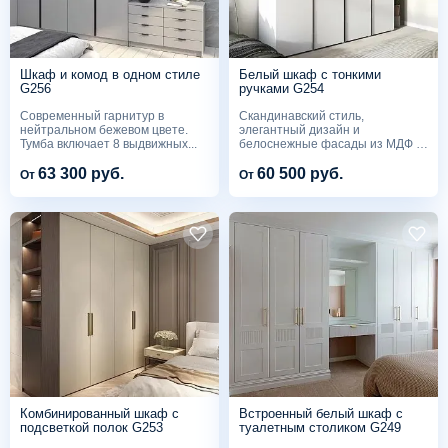
Шкаф и комод в одном стиле
Белый шкаф с тонкими
G256
ручками G254
Современный гарнитур в
Скандинавский стиль,
нейтральном бежевом цвете.
элегантный дизайн и
Тумба включает 8 выдвижных...
белоснежные фасады из МДФ в
эмали с...
63 300 руб.
60 500 руб.
От
От
Комбинированный шкаф с
Встроенный белый шкаф с
подсветкой полок G253
туалетным столиком G249