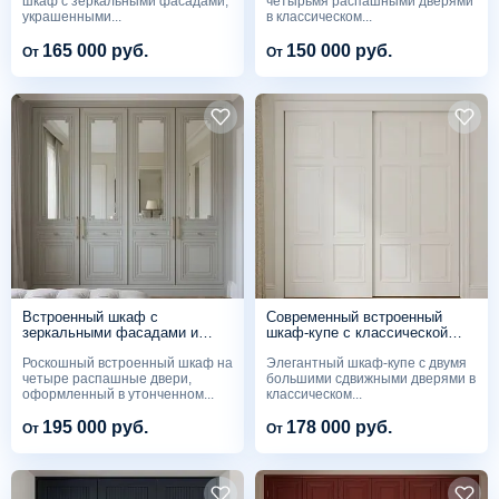
шкаф с зеркальными фасадами,
четырьмя распашными дверями
украшенными...
в классическом...
165 000 руб.
150 000 руб.
От
От
Встроенный шкаф с
Современный встроенный
зеркальными фасадами и
шкаф-купе с классической
декоративной фрезеровкой
филенкой
Роскошный встроенный шкаф на
Элегантный шкаф-купе с двумя
четыре распашные двери,
большими сдвижными дверями в
оформленный в утонченном...
классическом...
195 000 руб.
178 000 руб.
От
От