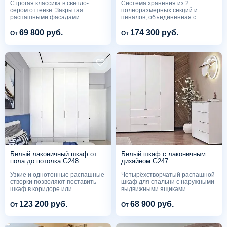
Строгая классика в светло-
Система хранения из 2
сером оттенке. Закрытая
полноразмерных секций и
распашными фасадами
пеналов, объединенная с...
система...
69 800 руб.
174 300 руб.
От
От
Белый лаконичный шкаф от
Белый шкаф с лаконичным
пола до потолка G248
дизайном G247
Узкие и однотонные распашные
Четырёхстворчатый распашной
створки позволяют поставить
шкаф для спальни с наружными
шкаф в коридоре или...
выдвижными ящиками....
123 200 руб.
68 900 руб.
От
От