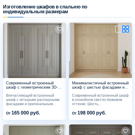
Изготовление шкафов в спальню по
индивидуальным размерам
Схема работы
Акции и скидки
Портфолио
Видеоотзывы
Статьи
Современный встроенный
Минималистичный встроенный
шкаф с геометрическим 3D-
шкаф с шестью фасадами и
рисунком
антресолью в бежевом цвете
Впечатляющий встроенный
Современный встроенный шкаф
Контакты
шкаф с четырьмя распашными
в спокойном светло-бежевом
фасадами и оригинальным...
оттенке. Шесть...
165 000 руб.
198 000 руб.
От
От