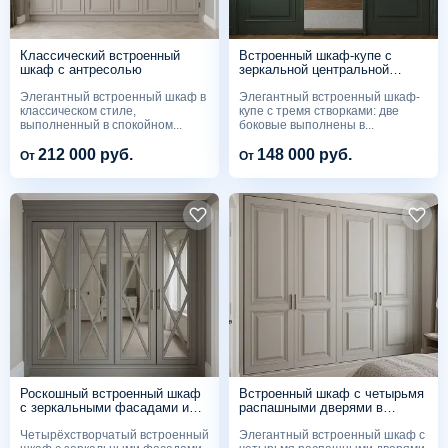
Классический встроенный
Встроенный шкаф-купе с
шкаф с антресолью
зеркальной центральной
створкой в зелёном
Элегантный встроенный шкаф в
Элегантный встроенный шкаф-
классическом исполнении
классическом стиле,
купе с тремя створками: две
выполненный в спокойном...
боковые выполнены в...
212 000 руб.
148 000 руб.
От
От
Роскошный встроенный шкаф
Встроенный шкаф с четырьмя
с зеркальными фасадами и
распашными дверями в
декоративной решёткой
классическом стиле
Четырёхстворчатый встроенный
Элегантный встроенный шкаф с