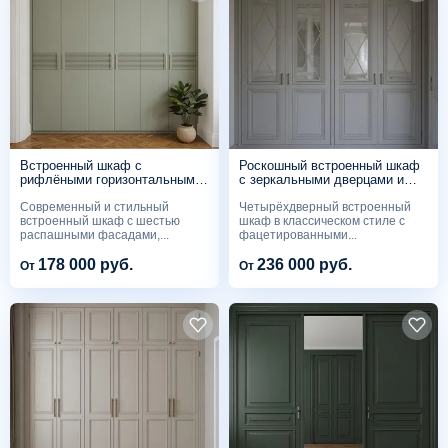
Встроенный шкаф с
Роскошный встроенный шкаф
рифлёными горизонтальными
с зеркальными дверцами и
вставками
фацетной раскладкой
Современный и стильный
Четырёхдверный встроенный
встроенный шкаф с шестью
шкаф в классическом стиле с
распашными фасадами,...
фацетированными...
178 000 руб.
236 000 руб.
От
От