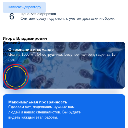
Написать директору
Цена без сюрпризов.
Считаем сразу под ключ, с учетом доставки и сборки.
Игорь Владимирович
Лонский
О компании
и команде
Основатель компании
2
Цех на 1500 м
, 54 сотрудника.
Безупречная репутация за 15
Мебелино
лет.
Максимальная
прозрачность
Сделаем чат, подключим нужных вам
людей и наших специалистов. Вы будете
видеть каждый этап работы.