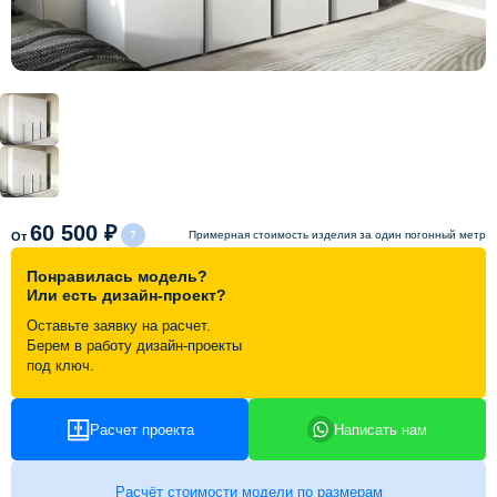
Схема работы
Акции и скидки
Портфолио
60 500 ₽
Видеоотзывы
Примерная стоимость изделия за один погонный метр
От
Понравилась модель?
Статьи
Или есть дизайн-проект?
Оставьте заявку на расчет.
Берем в работу дизайн-проекты
Контакты
под ключ.
Расчет проекта
Написать нам
Расчёт стоимости модели по размерам