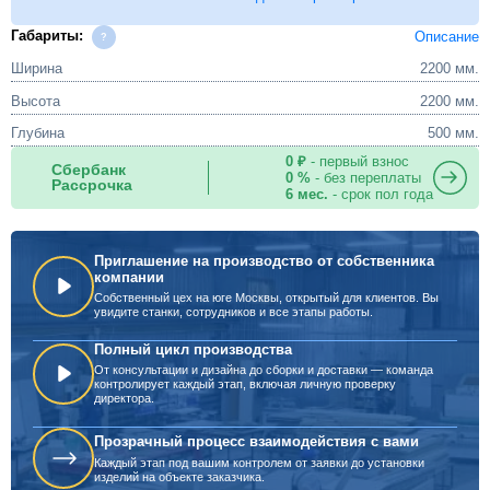
Габариты:
Описание
Ширина
2200 мм.
Высота
2200 мм.
Глубина
500 мм.
0 ₽
- первый взнос
Сбербанк
0 %
- без переплаты
Рассрочка
6 мес.
- срок пол года
Приглашение на производство от собственника
компании
Собственный цех на юге Москвы, открытый для клиентов. Вы
увидите станки, сотрудников и все этапы работы.
Полный цикл производства
От консультации и дизайна до сборки и доставки — команда
контролирует каждый этап, включая личную проверку
директора.
Прозрачный процесс взаимодействия с вами
Каждый этап под вашим контролем от заявки до установки
изделий на объекте заказчика.