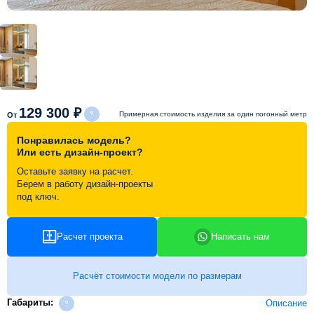
Схема работы
Акции и скидки
Портфолио
129 300 ₽
Примерная стоимость изделия за один погонный метр
От
Понравилась модель?
Видеоотзывы
Или есть дизайн-проект?
Оставьте заявку на расчет.
Берем в работу дизайн-проекты
Статьи
под ключ.
Контакты
Расчет проекта
Написать нам
Расчёт стоимости модели по размерам
Габариты:
Описание