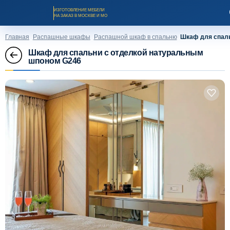
ИЗГОТОВЛЕНИЕ МЕБЕЛИ
НА ЗАКАЗ В МОСКВЕ И МО
Главная
Распашные шкафы
Распашной шкаф в спальню
Шкаф для спаль
Шкаф для спальни с отделкой натуральным
шпоном G246
Заказать звонок
Каталог мебели на заказ
О компании
Оплата и доставка
Рассрочка и кредит