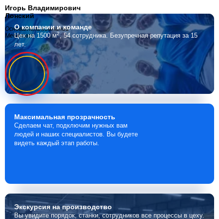
Игорь Владимирович
Лонский
О компании
и команде
Основатель компании
2
Цех на 1500 м
, 54 сотрудника.
Безупречная репутация за 15
Мебелино
лет.
Максимальная
прозрачность
Сделаем чат, подключим нужных вам
людей и наших специалистов. Вы будете
видеть каждый этап работы.
Экскурсия
на производство
Вы увидите порядок, станки, сотрудников все процессы в цеху.