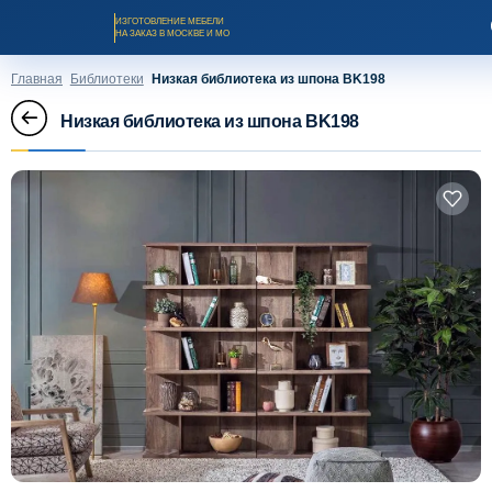
ИЗГОТОВЛЕНИЕ МЕБЕЛИ
НА ЗАКАЗ В МОСКВЕ И МО
Главная
Библиотеки
Низкая библиотека из шпона BK198
Низкая библиотека из шпона BK198
Заказать звонок
Каталог мебели на заказ
О компании
Оплата и доставка
Рассрочка и кредит