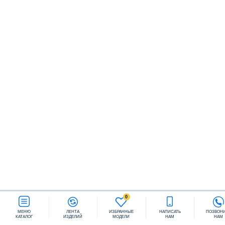
Заказать звонок
0
МЕНЮ
ЛЕНТА
ИЗБРАННЫЕ
НАПИСАТЬ
ПОЗВОН
КАТАЛОГ
ИЗДЕЛИЙ
МОДЕЛИ
НАМ
НАМ