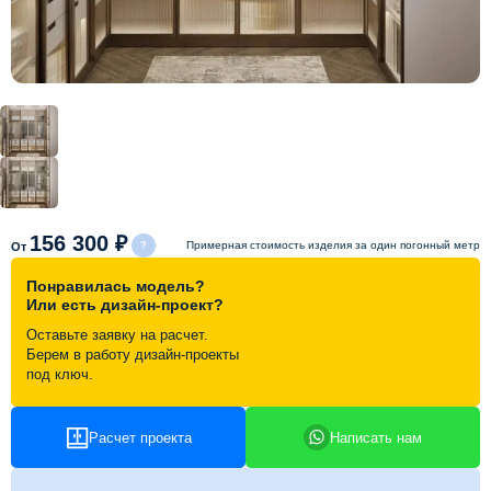
Схема работы
Акции и скидки
Портфолио
Видеоотзывы
156 300 ₽
Примерная стоимость изделия за один погонный метр
От
Понравилась модель?
Статьи
Или есть дизайн-проект?
Оставьте заявку на расчет.
Контакты
Берем в работу дизайн-проекты
под ключ.
Расчет проекта
Написать нам