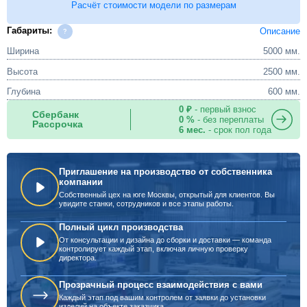
Расчёт стоимости модели по размерам
Габариты:
Описание
Ширина
5000 мм.
Высота
2500 мм.
Глубина
600 мм.
0 ₽
- первый взнос
Сбербанк
0 %
- без переплаты
Рассрочка
6 мес.
- срок пол года
Приглашение на производство от собственника
компании
Собственный цех на юге Москвы, открытый для клиентов. Вы
увидите станки, сотрудников и все этапы работы.
Полный цикл производства
От консультации и дизайна до сборки и доставки — команда
контролирует каждый этап, включая личную проверку
директора.
Прозрачный процесс взаимодействия с вами
Каждый этап под вашим контролем от заявки до установки
изделий на объекте заказчика.