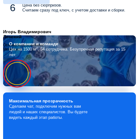
Цена без сюрпризов.
Считаем сразу под ключ, с учетом доставки и сборки.
Игорь Владимирович
Лонский
О компании
и команде
Основатель компании
2
Цех на 1500 м
, 54 сотрудника.
Безупречная репутация за 15
Мебелино
лет.
Максимальная
прозрачность
Сделаем чат, подключим нужных вам
людей и наших специалистов. Вы будете
видеть каждый этап работы.