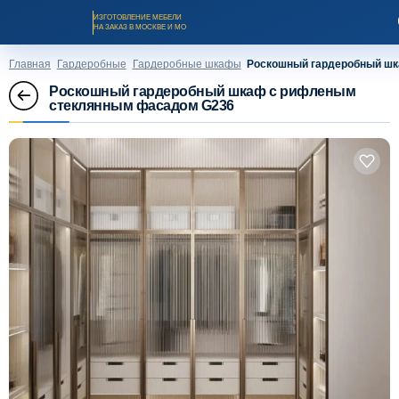
ИЗГОТОВЛЕНИЕ МЕБЕЛИ
НА ЗАКАЗ В МОСКВЕ И МО
Главная
Гардеробные
Гардеробные шкафы
Роскошный гардеробный ш
Роскошный гардеробный шкаф с рифленым
стеклянным фасадом G236
Заказать звонок
Каталог мебели на заказ
О компании
Оплата и доставка
Рассрочка и кредит