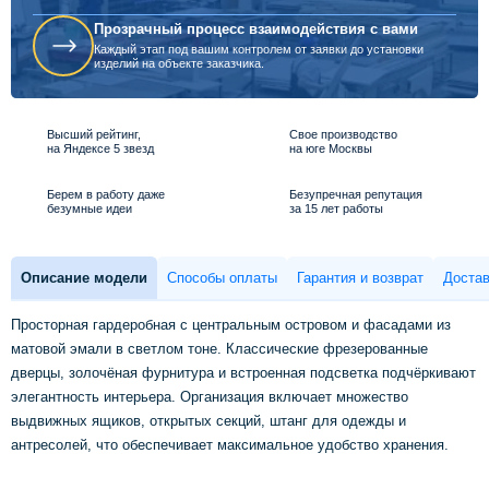
Прозрачный процесс взаимодействия с вами
Каждый этап под вашим контролем от заявки до установки
изделий на объекте заказчика.
Высший рейтинг,
Свое производство
на Яндексе 5 звезд
на юге Москвы
Берем в работу даже
Безупречная репутация
безумные идеи
за 15 лет работы
Описание модели
Способы оплаты
Гарантия и возврат
Достав
Просторная гардеробная с центральным островом и фасадами из
матовой эмали в светлом тоне. Классические фрезерованные
дверцы, золочёная фурнитура и встроенная подсветка подчёркивают
элегантность интерьера. Организация включает множество
выдвижных ящиков, открытых секций, штанг для одежды и
антресолей, что обеспечивает максимальное удобство хранения.