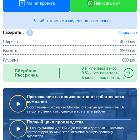
Расчет проекта
Написать нам
Расчёт стоимости модели по размерам
Габариты:
Описание
Ширина
4000 мм.
Высота
2500 мм.
Глубина
600 мм.
0 ₽
- первый взнос
Сбербанк
0 %
- без переплаты
Рассрочка
6 мес.
- срок пол года
Приглашение на производство от собственника
компании
Собственный цех на юге Москвы, открытый для клиентов. Вы
увидите станки, сотрудников и все этапы работы.
Полный цикл производства
От консультации и дизайна до сборки и доставки — команда
контролирует каждый этап, включая личную проверку
директора.