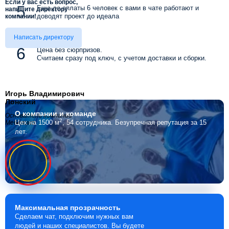
Если у вас есть вопрос,
Еще до оплаты 6 человек с вами в чате работают и
напишите директору
доводят проект до идеала
компании!
Написать директору
Цена без сюрпризов.
Считаем сразу под ключ, с учетом доставки и сборки.
Игорь Владимирович
Лонский
О компании
и команде
Основатель компании
2
Цех на 1500 м
, 54 сотрудника.
Безупречная репутация за 15
Мебелино
лет.
Максимальная
прозрачность
Сделаем чат, подключим нужных вам
людей и наших специалистов. Вы будете