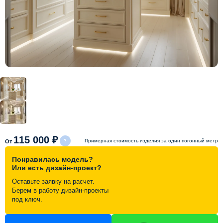
Схема работы
Акции и скидки
Портфолио
Видеоотзывы
Статьи
115 000 ₽
Примерная стоимость изделия за один погонный метр
От
Понравилась модель?
Контакты
Или есть дизайн-проект?
Оставьте заявку на расчет.
Берем в работу дизайн-проекты
под ключ.