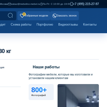
+7 (495) 215-27-97
Москва
zakaz@mebelino-mebel.ru
Пн-Пт: С 10:00 до 19:00
0
Избранные модели
Заказать звонок
едит
Схема работы
Портфолио
Видеоотзывы
Контакты
30 кг
Наши работы
ация
Фотографии мебели, которые мы изготовили и
установили нашим клиентам
800+
Фотографий