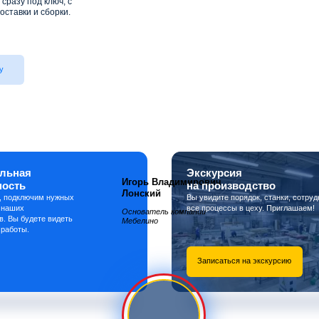
сразу под ключ, с
оставки и сборки.
у
льная
Экскурсия
Игорь Владимирович
ность
на производство
Лонский
, подключим нужных
Вы увидите порядок, станки, сотруд
 наших
все процессы в цеху. Приглашаем!
Основатель компании
в. Вы будете видеть
Мебелино
 работы.
Записаться на экскурсию