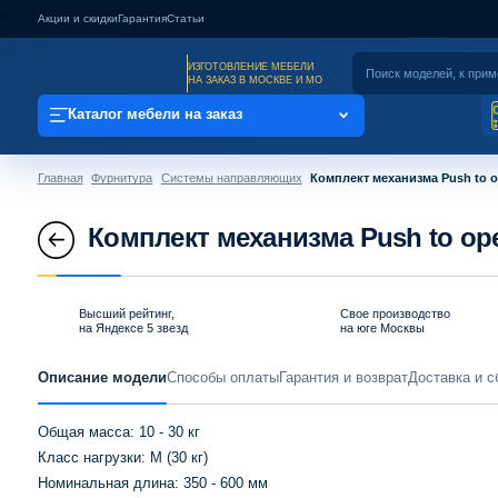
Акции и скидки
Гарантия
Статьи
ИЗГОТОВЛЕНИЕ МЕБЕЛИ
НА ЗАКАЗ В МОСКВЕ И МО
Каталог мебели на заказ
Главная
Фурнитура
Системы направляющих
Комплект механизма Push to ope
Комплект механизма Push to open 
Высший рейтинг,
Свое производство
на Яндексе 5 звезд
на юге Москвы
Описание модели
Способы оплаты
Гарантия и возврат
Доставка и с
Общая масса: 10 - 30 кг
Класс нагрузки: M (30 кг)
Номинальная длина: 350 - 600 мм