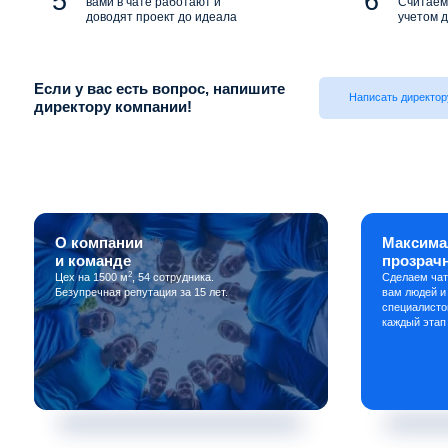
вами в чате работают и
Считаем 
доводят проект до идеала
учетом д
Если у вас есть вопрос, напишите
Написать директор
директору компании!
О компании
Максима
и команде
прозрач
2
Цех на 1500 м
, 54 сотрудника.
Сделаем чат
Безупречная репутация за 15 лет.
вам людей и
специалисто
каждый этап