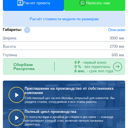
Расчет проекта
Написать нам
Расчёт стоимости модели по размерам
Габариты:
Описание
Ширина
3000 мм.
Высота
2700 мм.
Глубина
600 мм.
0 ₽
- первый взнос
Сбербанк
0 %
- без переплаты
Рассрочка
6 мес.
- срок пол года
Приглашение на производство от собственника
компании
Собственный цех на юге Москвы, открытый для клиентов. Вы
увидите станки, сотрудников и все этапы работы.
Полный цикл производства
От консультации и дизайна до сборки и доставки — команда
контролирует каждый этап, включая личную проверку
директора.