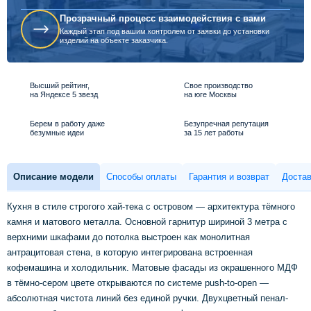
Прозрачный процесс взаимодействия с вами
Каждый этап под вашим контролем от заявки до установки
изделий на объекте заказчика.
Высший рейтинг,
Свое производство
на Яндексе 5 звезд
на юге Москвы
Берем в работу даже
Безупречная репутация
безумные идеи
за 15 лет работы
Описание модели
Способы оплаты
Гарантия и возврат
Достав
Кухня в стиле строгого хай-тека с островом — архитектура тёмного
камня и матового металла. Основной гарнитур шириной 3 метра с
верхними шкафами до потолка выстроен как монолитная
антрацитовая стена, в которую интегрирована встроенная
кофемашина и холодильник. Матовые фасады из окрашенного МДФ
в тёмно-сером цвете открываются по системе push-to-open —
абсолютная чистота линий без единой ручки. Двухцветный пенал-