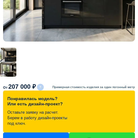
Схема работы
Акции и скидки
Портфолио
Видеоотзывы
Статьи
207 000 ₽
Примерная стоимость изделия за один погонный метр
От
Понравилась модель?
Контакты
Или есть дизайн-проект?
Оставьте заявку на расчет.
Берем в работу дизайн-проекты
под ключ.