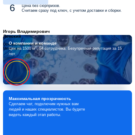
Цена без сюрпризов.
Считаем сразу под ключ, с учетом доставки и сборки.
Игорь Владимирович
Лонский
О компании
и команде
Основатель компании
2
Цех на 1500 м
, 54 сотрудника.
Безупречная репутация за 15
Мебелино
лет.
Максимальная
прозрачность
Сделаем чат, подключим нужных вам
людей и наших специалистов. Вы будете
видеть каждый этап работы.