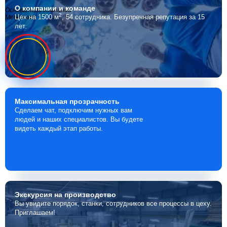
О компании
и команде
Основатель компании
2
Цех на 1500 м
, 54 сотрудника.
Безупречная репутация за 15
Мебелино
лет.
Максимальная
прозрачность
Сделаем чат, подключим нужных вам
людей и наших специалистов. Вы будете
видеть каждый этап работы.
Экскурсия
на производство
Вы увидите порядок, станки, сотрудников все процессы в цеху.
Приглашаем!