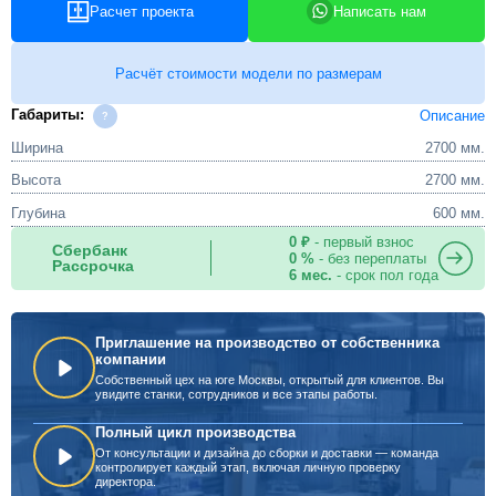
Расчет проекта
Написать нам
Расчёт стоимости модели по размерам
Габариты:
Описание
Ширина
2700 мм.
Высота
2700 мм.
Глубина
600 мм.
0 ₽
- первый взнос
Сбербанк
0 %
- без переплаты
Рассрочка
6 мес.
- срок пол года
Приглашение на производство от собственника
компании
Собственный цех на юге Москвы, открытый для клиентов. Вы
увидите станки, сотрудников и все этапы работы.
Полный цикл производства
От консультации и дизайна до сборки и доставки — команда
контролирует каждый этап, включая личную проверку
директора.