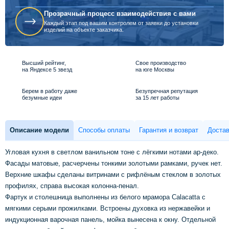
Прозрачный процесс взаимодействия с вами
Каждый этап под вашим контролем от заявки до установки
изделий на объекте заказчика.
Высший рейтинг,
Свое производство
на Яндексе 5 звезд
на юге Москвы
Берем в работу даже
Безупречная репутация
безумные идеи
за 15 лет работы
Описание модели
Способы оплаты
Гарантия и возврат
Достав
Угловая кухня в светлом ванильном тоне с лёгкими нотами ар-деко.
Фасады матовые, расчерчены тонкими золотыми рамками, ручек нет.
Верхние шкафы сделаны витринами с рифлёным стеклом в золотых
профилях, справа высокая колонна-пенал.
Фартук и столешница выполнены из белого мрамора Calacatta с
мягкими серыми прожилками. Встроены духовка из нержавейки и
индукционная варочная панель, мойка вынесена к окну. Отдельной