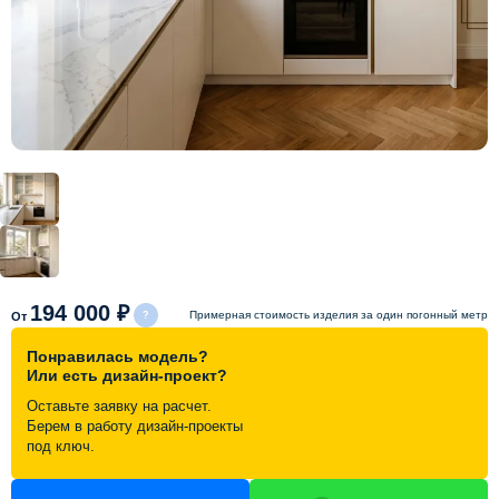
Схема работы
Акции и скидки
Портфолио
Видеоотзывы
Статьи
194 000 ₽
Примерная стоимость изделия за один погонный метр
От
Понравилась модель?
Контакты
Или есть дизайн-проект?
Оставьте заявку на расчет.
Берем в работу дизайн-проекты
под ключ.