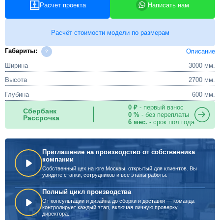
Расчет проекта
Написать нам
Расчёт стоимости модели по размерам
Габариты:
Описание
Ширина
3000 мм.
Высота
2700 мм.
Глубина
600 мм.
0 ₽
- первый взнос
Сбербанк
0 %
- без переплаты
Рассрочка
6 мес.
- срок пол года
Приглашение на производство от собственника
компании
Собственный цех на юге Москвы, открытый для клиентов. Вы
увидите станки, сотрудников и все этапы работы.
Полный цикл производства
От консультации и дизайна до сборки и доставки — команда
контролирует каждый этап, включая личную проверку
директора.