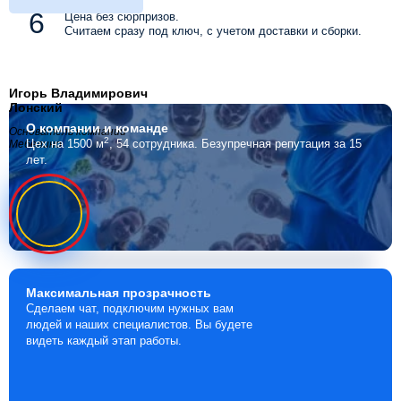
Цена без сюрпризов.
Считаем сразу под ключ, с учетом доставки и сборки.
Игорь Владимирович
Лонский
О компании
и команде
Основатель компании
2
Цех на 1500 м
, 54 сотрудника.
Безупречная репутация за 15
Мебелино
лет.
Максимальная
прозрачность
Сделаем чат, подключим нужных вам
людей и наших специалистов. Вы будете
видеть каждый этап работы.