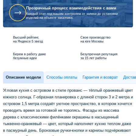
Прозрачный процесс взаимодействия с вами
Каждый этап под вашим контролем от заявки до установки
изделий на объекте заказчика.
Высший рейтинг,
Свое производство
на Яндексе 5 звезд
на юге Москвы
Берем в работу даже
Безупречная репутация
безумные идеи
за 15 лет работы
Описание модели
Способы оплаты
Гарантия и возврат
Достав
Угловая кухня с островом в стиле прованс — тёплый оранжевый цвет
южного солнца. Г-образная планировка с длиной сторон 3 и 2 метра и
островом 1,5 метра создаёт уютное пространство, в котором хочется
проводить время за готовкой не торопясь. Фасады из массива
дерева с классическими филёнками окрашены в насыщенный
тыквенно-оранжевый — цвет, который наполняет кухню теплом даже
в пасмурный день. Бронзовые ручки-кнопки и карнизы подчёркивают