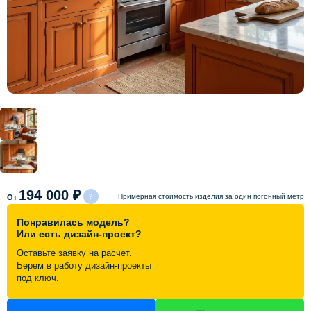
Схема работы
Акции и скидки
Портфолио
Видеоотзывы
Статьи
194 000 ₽
Примерная стоимость изделия за один погонный метр
От
Понравилась модель?
Контакты
Или есть дизайн-проект?
Оставьте заявку на расчет.
Берем в работу дизайн-проекты
под ключ.