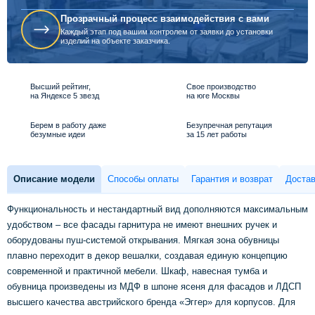
Прозрачный процесс взаимодействия с вами
Каждый этап под вашим контролем от заявки до установки
изделий на объекте заказчика.
Высший рейтинг,
Свое производство
на Яндексе 5 звезд
на юге Москвы
Берем в работу даже
Безупречная репутация
безумные идеи
за 15 лет работы
Описание модели
Способы оплаты
Гарантия и возврат
Достав
Функциональность и нестандартный вид дополняются максимальным
удобством – все фасады гарнитура не имеют внешних ручек и
оборудованы пуш-системой открывания. Мягкая зона обувницы
плавно переходит в декор вешалки, создавая единую концепцию
современной и практичной мебели. Шкаф, навесная тумба и
обувница произведены из МДФ в шпоне ясеня для фасадов и ЛДСП
высшего качества австрийского бренда «Эггер» для корпусов. Для