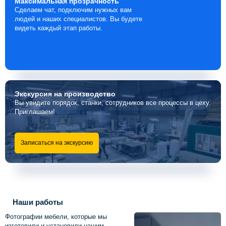
Максимальная
прозрачность
Сделаем чат, подключим нужных вам
людей и наших специалистов. Вы будете
видеть каждый этап работы.
Экскурсия
на производство
Вы увидите порядок, станки, сотрудников все процессы в цеху.
Приглашаем!
Записаться на экскурсию
Наши работы
Фотографии мебели, которые мы
изготовили и установили нашим