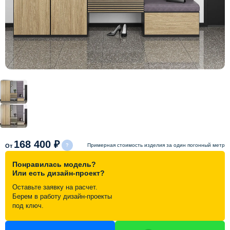
Схема работы
Акции и скидки
Портфолио
Видеоотзывы
Статьи
168 400 ₽
Примерная стоимость изделия за один погонный метр
От
Понравилась модель?
Контакты
Или есть дизайн-проект?
Оставьте заявку на расчет.
Берем в работу дизайн-проекты
под ключ.