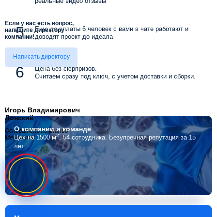
реальные видео отзывы
Если у вас есть вопрос,
Еще до оплаты 6 человек с вами в чате работают и
напишите директору
доводят проект до идеала
компании!
Написать директору
Цена без сюрпризов.
Считаем сразу под ключ, с учетом доставки и сборки.
Игорь Владимирович
Лонский
О компании
и команде
Основатель компании
2
Цех на 1500 м
, 54 сотрудника.
Безупречная репутация за 15
Мебелино
лет.