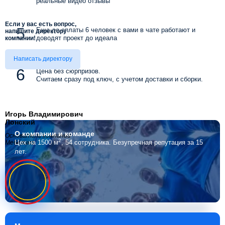
реальные видео отзывы
Если у вас есть вопрос,
Еще до оплаты 6 человек с вами в чате работают и
напишите директору
доводят проект до идеала
компании!
Написать директору
Цена без сюрпризов.
Считаем сразу под ключ, с учетом доставки и сборки.
Игорь Владимирович
Лонский
О компании
и команде
Основатель компании
2
Цех на 1500 м
, 54 сотрудника.
Безупречная репутация за 15
Мебелино
лет.