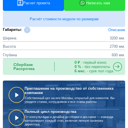
Расчет проекта
Написать нам
Расчёт стоимости модели по размерам
Габариты:
Описание
Ширина
3200 мм.
Высота
2700 мм.
Глубина
600 мм.
0 ₽
- первый взнос
Сбербанк
0 %
- без переплаты
Рассрочка
6 мес.
- срок пол года
Приглашение на производство от собственника
компании
Собственный цех на юге Москвы, открытый для клиентов. Вы
увидите станки, сотрудников и все этапы работы.
Полный цикл производства
От консультации и дизайна до сборки и доставки — команда
контролирует каждый этап, включая личную проверку
директора.