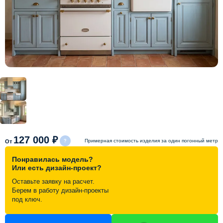
Схема работы
Акции и скидки
Портфолио
Видеоотзывы
Статьи
127 000 ₽
Примерная стоимость изделия за один погонный метр
От
Понравилась модель?
Контакты
Или есть дизайн-проект?
Оставьте заявку на расчет.
Берем в работу дизайн-проекты
под ключ.