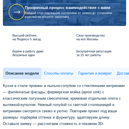
Прозрачный процесс взаимодействия с вами
Каждый этап под вашим контролем от заявки до установки
изделий на объекте заказчика.
Высший рейтинг,
Свое производство
на Яндексе 5 звезд
на юге Москвы
Берем в работу даже
Безупречная репутация
безумные идеи
за 15 лет работы
Описание модели
Способы оплаты
Гарантия и возврат
Достав
Кухня в стиле прованс в пыльно-голубом со стеклянными витринами
— филёнчатые фасады, фермерская мойка (apron sink) с
классическим латунным смесителем, кремовая отдельная плита с
вытяжкой-куполом. Нежный голубой со светлой столешницей и
витринами смотрится свежо и уютно. Повторим проект под ваши
размеры: подберём оттенок и фурнитуру, адаптируем длину.
Оставьте заявку — рассчитаем стоимость и покажем 3D-