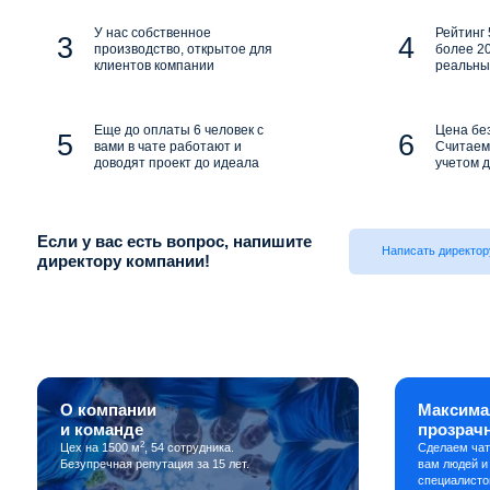
У нас собственное
Рейтинг 
производство, открытое для
более 20
клиентов компании
реальны
Еще до оплаты 6 человек с
Цена бе
вами в чате работают и
Считаем 
доводят проект до идеала
учетом д
Если у вас есть вопрос, напишите
Написать директор
директору компании!
О компании
Максима
и команде
прозрач
2
Цех на 1500 м
, 54 сотрудника.
Сделаем чат
Безупречная репутация за 15 лет.
вам людей и
специалисто