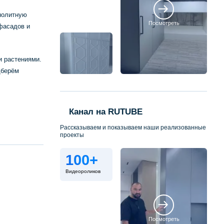
онолитную
Посмотреть
фасадов и
.
и растениями.
дберём
Канал на RUTUBE
Рассказываем и показываем наши реализованные
проекты
100+
Видеороликов
Посмотреть