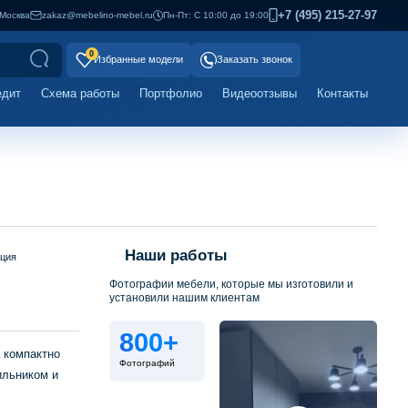
+7 (495) 215-27-97
Москва
zakaz@mebelino-mebel.ru
Пн-Пт: С 10:00 до 19:00
0
Избранные модели
Заказать звонок
едит
Схема работы
Портфолио
Видеоотзывы
Контакты
Наши работы
ация
Фотографии мебели, которые мы изготовили и
установили нашим клиентам
800+
 компактно
Фотографий
ильником и