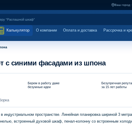
Ваш город:
Калькулятор
О компании
Оплата и доставка
Рассрочка и кр
пона
фт с синими фасадами из шпона
Берем в работу даже
Безупречная репут
безумные идеи
за 15 лет работы
борка
 в индустриальном пространстве. Линейная планировка шириной 3 метра
анелью, встроенный духовой шкаф, пенал-колонну со встроенным холод