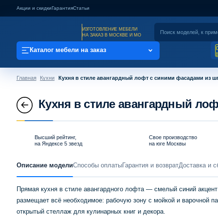
Акции и скидки
Гарантия
Статьи
ИЗГОТОВЛЕНИЕ МЕБЕЛИ
НА ЗАКАЗ В МОСКВЕ И МО
Каталог мебели на заказ
Главная
Кухни
Кухня в стиле авангардный лофт с синими фасадами из ш
Кухня в стиле авангардный ло
Высший рейтинг,
Свое производство
на Яндексе 5 звезд
на юге Москвы
Описание модели
Способы оплаты
Гарантия и возврат
Доставка и с
Прямая кухня в стиле авангардного лофта — смелый синий акцент
размещает всё необходимое: рабочую зону с мойкой и варочной п
открытый стеллаж для кулинарных книг и декора.