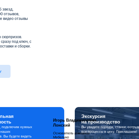
5 звезд,
0 отзывов,
е видео отзывы
з сюрпризов.
сразу под ключ, с
оставки и сборки.
у
льная
Экскурсия
Игорь Владимирович
ность
на производство
Лонский
, подключим нужных
Вы увидите порядок, станки, сотруд
 наших
все процессы в цеху. Приглашаем!
Основатель компании
в. Вы будете видеть
Мебелино