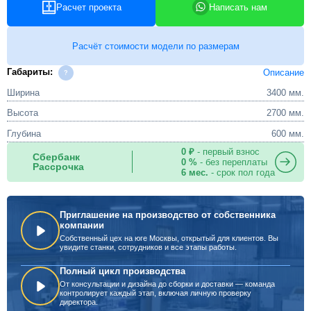
Расчет проекта
Написать нам
Расчёт стоимости модели по размерам
Габариты:
Описание
Ширина
3400 мм.
Высота
2700 мм.
Глубина
600 мм.
0 ₽
- первый взнос
Сбербанк
0 %
- без переплаты
Рассрочка
6 мес.
- срок пол года
Приглашение на производство от собственника
компании
Собственный цех на юге Москвы, открытый для клиентов. Вы
увидите станки, сотрудников и все этапы работы.
Полный цикл производства
От консультации и дизайна до сборки и доставки — команда
контролирует каждый этап, включая личную проверку
директора.