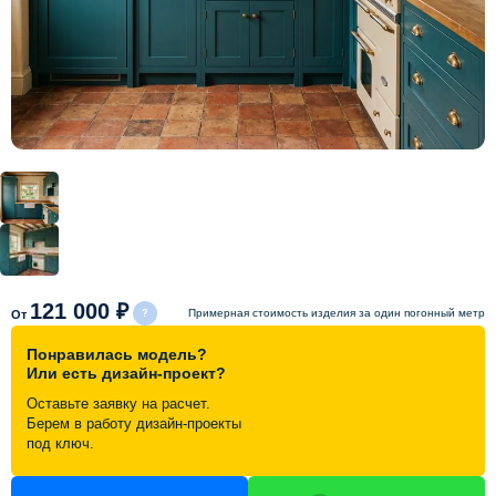
Схема работы
Акции и скидки
Портфолио
Видеоотзывы
Статьи
121 000 ₽
Примерная стоимость изделия за один погонный метр
От
Понравилась модель?
Контакты
Или есть дизайн-проект?
Оставьте заявку на расчет.
Берем в работу дизайн-проекты
под ключ.