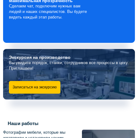
Максимальная
прозрачность
Сделаем чат, подключим нужных вам
людей и наших специалистов. Вы будете
видеть каждый этап работы.
Экскурсия
на производство
Вы увидите порядок, станки, сотрудников все процессы в цеху.
Приглашаем!
Записаться на экскурсию
Наши работы
Фотографии мебели, которые мы
изготовили и установили нашим