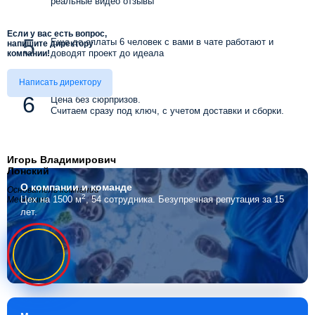
реальные видео отзывы
Если у вас есть вопрос,
Еще до оплаты 6 человек с вами в чате работают и
напишите директору
доводят проект до идеала
компании!
Написать директору
Цена без сюрпризов.
Считаем сразу под ключ, с учетом доставки и сборки.
Игорь Владимирович
Лонский
О компании
и команде
Основатель компании
2
Цех на 1500 м
, 54 сотрудника.
Безупречная репутация за 15
Мебелино
лет.