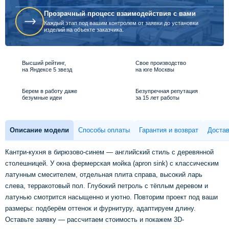
Прозрачный процесс взаимодействия с вами
Каждый этап под вашим контролем от заявки до установки
изделий на объекте заказчика.
Высший рейтинг,
Свое производство
на Яндексе 5 звезд
на юге Москвы
Берем в работу даже
Безупречная репутация
безумные идеи
за 15 лет работы
Описание модели
Способы оплаты
Гарантия и возврат
Достав
Кантри-кухня в бирюзово-синем — английский стиль с деревянной
столешницей. У окна фермерская мойка (apron sink) с классическим
латунным смесителем, отдельная плита справа, высокий ларь
слева, терракотовый пол. Глубокий петроль с тёплым деревом и
латунью смотрится насыщенно и уютно. Повторим проект под ваши
размеры: подберём оттенок и фурнитуру, адаптируем длину.
Оставьте заявку — рассчитаем стоимость и покажем 3D-