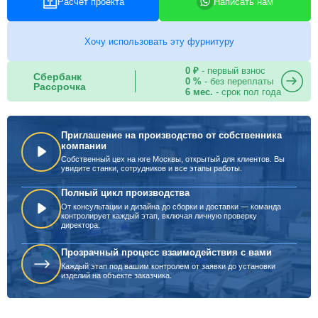
Расчет проекта
Написать нам
Хочу использовать эту фурнитуру
0 ₽
- первый взнос
Сбербанк
0 %
- без переплаты
Рассрочка
6 мес.
- срок пол года
Приглашение на производство от собственника
компании
Собственный цех на юге Москвы, открытый для клиентов. Вы
увидите станки, сотрудников и все этапы работы.
Полный цикл производства
От консультации и дизайна до сборки и доставки — команда
контролирует каждый этап, включая личную проверку
директора.
Прозрачный процесс взаимодействия с вами
Каждый этап под вашим контролем от заявки до установки
изделий на объекте заказчика.