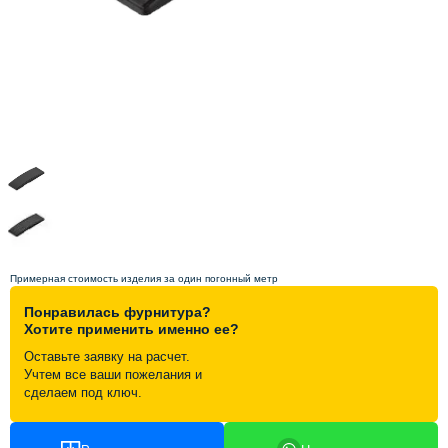
Схема работы
Акции и скидки
Портфолио
Видеоотзывы
Статьи
Примерная стоимость изделия за один погонный метр
Понравилась фурнитура?
Контакты
Хотите применить именно ее?
Оставьте заявку на расчет.
Учтем все ваши пожелания и
сделаем под ключ.