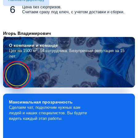
Цена без сюрпризов.
Считаем сразу под ключ, с учетом доставки и сборки.
Игорь Владимирович
Лонский
О компании
и команде
Основатель компании
2
Цех на 1500 м
, 54 сотрудника.
Безупречная репутация за 15
Мебелино
лет.
Максимальная
прозрачность
Сделаем чат, подключим нужных вам
людей и наших специалистов. Вы будете
видеть каждый этап работы.