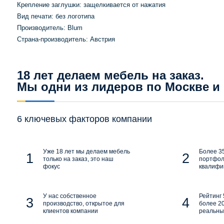
Крепление заглушки: защелкивается от нажатия
Вид печати: бeз лoгoтипa
Производитель: Blum
Страна-производитель: Австрия
18 лет делаем мебель на заказ.
Мы одни из лидеров по Москве и
6 ключевых факторов компании
Уже 18 лет мы делаем мебель
Более 35
только на заказ, это наш
портфол
фокус
квалифи
У нас собственное
Рейтинг 
производство, открытое для
более 20
клиентов компании
реальны