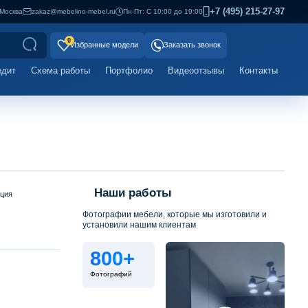
+7 (495) 215-27-97
Москва
zakaz@mebelino-mebel.ru
Пн-Пт: С 10:00 до 19:00
0
Избранные модели
Заказать звонок
едит
Схема работы
Портфолио
Видеоотзывы
Контакты
Наши работы
ация
Фотографии мебели, которые мы изготовили и
установили нашим клиентам
800+
Фотографий