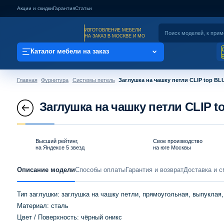
Акции и скидки
Гарантия
Статьи
ИЗГОТОВЛЕНИЕ МЕБЕЛИ
НА ЗАКАЗ В МОСКВЕ И МО
Каталог мебели на заказ
Главная
Фурнитура
Системы петель
Заглушка на чашку петли CLIP top B
Заглушка на чашку петли CLIP 
Высший рейтинг,
Свое производство
на Яндексе 5 звезд
на юге Москвы
Описание модели
Способы оплаты
Гарантия и возврат
Доставка и с
Тип заглушки: заглушка на чашку петли, прямоугольная, выпуклая,
Maтeриaл: сталь
Цвет / Поверхность: чёрный оникс