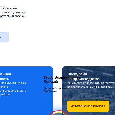
з сюрпризов.
сразу под ключ, с
оставки и сборки.
у
льная
Экскурсия
Игорь Владимирович
ность
на производство
Лонский
, подключим нужных
Вы увидите порядок, станки, сотруд
 наших
все процессы в цеху. Приглашаем!
Основатель компании
в. Вы будете видеть
Мебелино
 работы.
Записаться на экскурсию