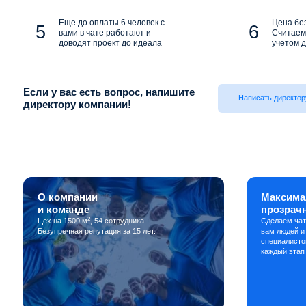
Еще до оплаты 6 человек с
Цена бе
вами в чате работают и
Считаем 
доводят проект до идеала
учетом д
Если у вас есть вопрос, напишите
Написать директор
директору компании!
О компании
Максима
и команде
прозрач
2
Цех на 1500 м
, 54 сотрудника.
Сделаем чат
Безупречная репутация за 15 лет.
вам людей и
специалисто
каждый этап