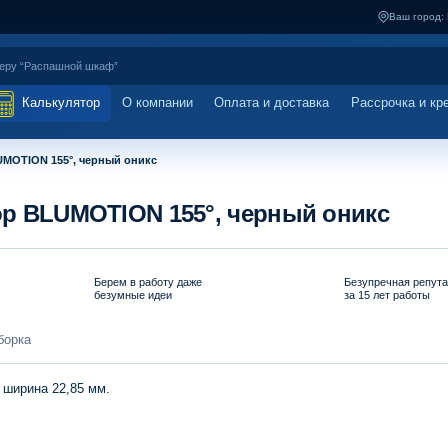
Ваш город:
Калькулятор
О компании
Оплата и доставка
Рассрочка и кр
LUMOTION 155°, черный оникс
top BLUMOTION 155°, черный оникс
Берем в работу даже
Безупречная репут
безумные идеи
за 15 лет работы
борка
 ширина 22,85 мм.