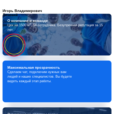
Игорь Владимирович
Лонский
О компании
и команде
Основатель компании
2
Цех на 1500 м
, 54 сотрудника.
Безупречная репутация за 15
Мебелино
лет.
Максимальная
прозрачность
Сделаем чат, подключим нужных вам
людей и наших специалистов. Вы будете
видеть каждый этап работы.