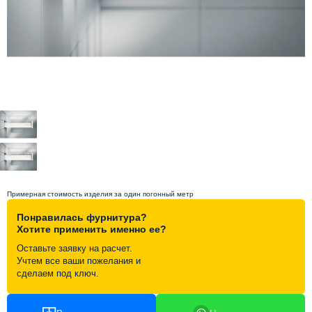
Схема работы
Акции и скидки
Портфолио
Видеоотзывы
Статьи
Примерная стоимость изделия за один погонный метр
Понравилась фурнитура?
Контакты
Хотите применить именно ее?
Оставьте заявку на расчет.
Учтем все ваши пожелания и
сделаем под ключ.