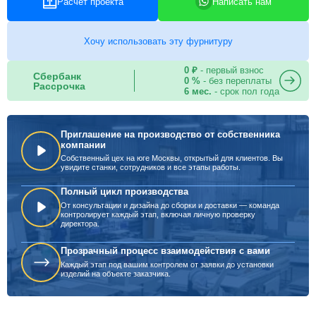
Расчет проекта
Написать нам
Хочу использовать эту фурнитуру
0 ₽
- первый взнос
Сбербанк
0 %
- без переплаты
Рассрочка
6 мес.
- срок пол года
Приглашение на производство от собственника
компании
Собственный цех на юге Москвы, открытый для клиентов. Вы
увидите станки, сотрудников и все этапы работы.
Полный цикл производства
От консультации и дизайна до сборки и доставки — команда
контролирует каждый этап, включая личную проверку
директора.
Прозрачный процесс взаимодействия с вами
Каждый этап под вашим контролем от заявки до установки
изделий на объекте заказчика.