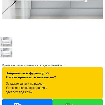
Схема работы
Акции и скидки
Портфолио
Видеоотзывы
Статьи
Примерная стоимость изделия за один погонный метр
Понравилась фурнитура?
Контакты
Хотите применить именно ее?
Оставьте заявку на расчет.
Учтем все ваши пожелания и
сделаем под ключ.