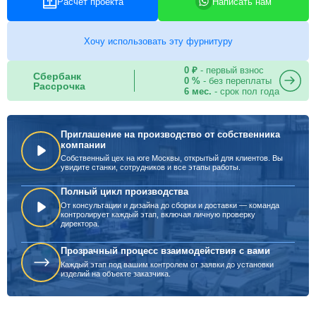
Расчет проекта
Написать нам
Хочу использовать эту фурнитуру
0 ₽
- первый взнос
Сбербанк
0 %
- без переплаты
Рассрочка
6 мес.
- срок пол года
Приглашение на производство от собственника
компании
Собственный цех на юге Москвы, открытый для клиентов. Вы
увидите станки, сотрудников и все этапы работы.
Полный цикл производства
От консультации и дизайна до сборки и доставки — команда
контролирует каждый этап, включая личную проверку
директора.
Прозрачный процесс взаимодействия с вами
Каждый этап под вашим контролем от заявки до установки
изделий на объекте заказчика.