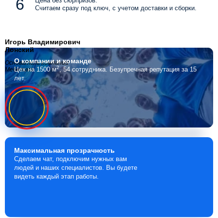
Цена без сюрпризов.
Считаем сразу под ключ, с учетом доставки и сборки.
Игорь Владимирович
Лонский
О компании
и команде
Основатель компании
2
Цех на 1500 м
, 54 сотрудника.
Безупречная репутация за 15
Мебелино
лет.
Максимальная
прозрачность
Сделаем чат, подключим нужных вам
людей и наших специалистов. Вы будете
видеть каждый этап работы.