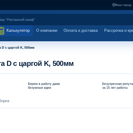
Ваш город:
Калькулятор
О компании
Оплата и доставка
Рассрочка и кр
 D с царгой K, 500мм
 D с царгой K, 500мм
Берем в работу даже
Безупречная репут
безумные идеи
за 15 лет работы
борка