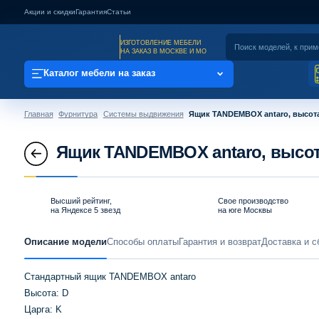
Акции и скидки
Гарантия
Статьи
ИЗГОТОВЛЕНИЕ МЕБЕЛИ
НА ЗАКАЗ В МОСКВЕ И МО
Каталог мебели на заказ
Главная
Фурнитура
Системы выдвижения
Ящик TANDEMBOX antaro, высота
Ящик TANDEMBOX antaro, высота
Высший рейтинг,
Свое производство
на Яндексе 5 звезд
на юге Москвы
Описание модели
Способы оплаты
Гарантия и возврат
Доставка и с
Стандартный ящик TANDEMBOX antaro
Высота: D
Царга: K