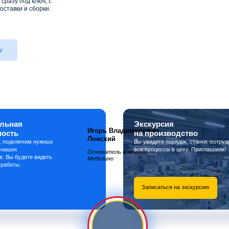
сразу под ключ, с
оставки и сборки.
у
льная
Экскурсия
Игорь Владимирович
ность
на производство
Лонский
, подключим нужных
Вы увидите порядок, станки, сотруд
 наших
все процессы в цеху. Приглашаем!
Основатель компании
в. Вы будете видеть
Мебелино
 работы.
Записаться на экскурсию