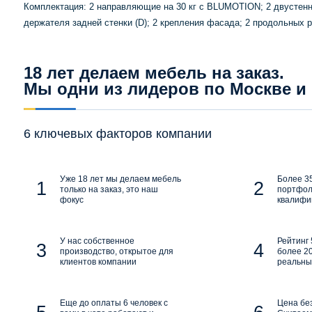
Комплектация: 2 направляющие на 30 кг с BLUMOTION; 2 двустенны
держателя задней стенки (D); 2 крепления фасада; 2 продольных 
18 лет делаем мебель на заказ.
Мы одни из лидеров по Москве и
6 ключевых факторов компании
Уже 18 лет мы делаем мебель
Более 35
только на заказ, это наш
портфол
фокус
квалифи
У нас собственное
Рейтинг 
производство, открытое для
более 20
клиентов компании
реальны
Еще до оплаты 6 человек с
Цена бе