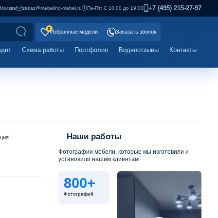
+7 (495) 215-27-97
Москва
zakaz@mebelino-mebel.ru
Пн-Пт: С 10:00 до 19:00
0
Избранные модели
Заказать звонок
едит
Схема работы
Портфолио
Видеоотзывы
Контакты
Наши работы
ация
Фотографии мебели, которые мы изготовили и
установили нашим клиентам
800+
Фотографий