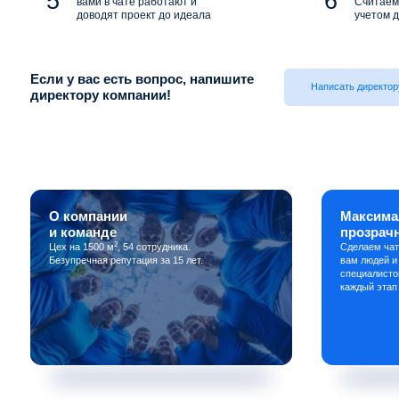
вами в чате работают и
Считаем 
доводят проект до идеала
учетом д
Если у вас есть вопрос, напишите
Написать директор
директору компании!
О компании
Максима
и команде
прозрач
2
Цех на 1500 м
, 54 сотрудника.
Сделаем чат
Безупречная репутация за 15 лет.
вам людей и
специалисто
каждый этап