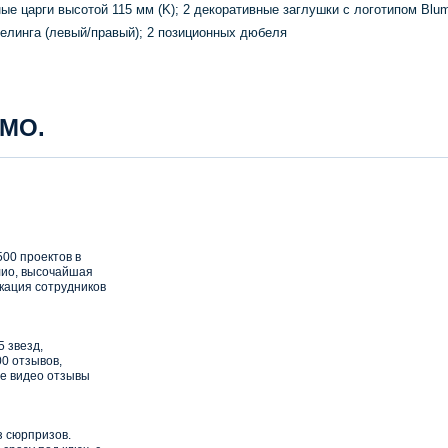
е царги высотой 115 мм (K); 2 декоративные заглушки с логотипом Blum
релинга (левый/правый); 2 позиционных дюбеля
 МО.
00 проектов в
ио, высочайшая
кация сотрудников
5 звезд,
0 отзывов,
е видео отзывы
з сюрпризов.