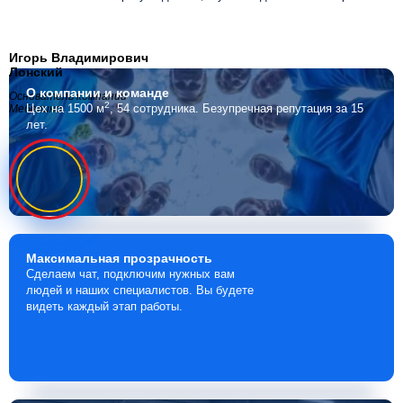
Игорь Владимирович
Лонский
О компании
и команде
Основатель компании
2
Цех на 1500 м
, 54 сотрудника.
Безупречная репутация за 15
Мебелино
лет.
Максимальная
прозрачность
Сделаем чат, подключим нужных вам
людей и наших специалистов. Вы будете
видеть каждый этап работы.