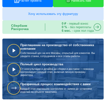
Расчет проекта
Написать нам
Хочу использовать эту фурнитуру
0 ₽
- первый взнос
Сбербанк
0 %
- без переплаты
Рассрочка
6 мес.
- срок пол года
Приглашение на производство от собственника
компании
Собственный цех на юге Москвы, открытый для клиентов. Вы
увидите станки, сотрудников и все этапы работы.
Полный цикл производства
От консультации и дизайна до сборки и доставки — команда
контролирует каждый этап, включая личную проверку
директора.
Прозрачный процесс взаимодействия с вами
Каждый этап под вашим контролем от заявки до установки
изделий на объекте заказчика.