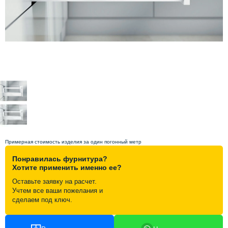
Схема работы
Акции и скидки
Портфолио
Видеоотзывы
Статьи
Примерная стоимость изделия за один погонный метр
Понравилась фурнитура?
Контакты
Хотите применить именно ее?
Оставьте заявку на расчет.
Учтем все ваши пожелания и
сделаем под ключ.