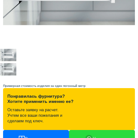
Схема работы
Акции и скидки
Портфолио
Видеоотзывы
Статьи
Примерная стоимость изделия за один погонный метр
Понравилась фурнитура?
Контакты
Хотите применить именно ее?
Оставьте заявку на расчет.
Учтем все ваши пожелания и
сделаем под ключ.