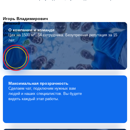
Игорь Владимирович
Лонский
О компании
и команде
Основатель компании
2
Цех на 1500 м
, 54 сотрудника.
Безупречная репутация за 15
Мебелино
лет.
Максимальная
прозрачность
Сделаем чат, подключим нужных вам
людей и наших специалистов. Вы будете
видеть каждый этап работы.