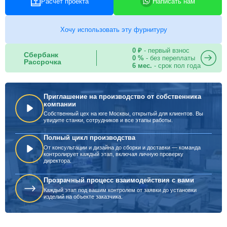
Расчет проекта
Написать нам
Хочу использовать эту фурнитуру
0 ₽
- первый взнос
Сбербанк
0 %
- без переплаты
Рассрочка
6 мес.
- срок пол года
Приглашение на производство от собственника
компании
Собственный цех на юге Москвы, открытый для клиентов. Вы
увидите станки, сотрудников и все этапы работы.
Полный цикл производства
От консультации и дизайна до сборки и доставки — команда
контролирует каждый этап, включая личную проверку
директора.
Прозрачный процесс взаимодействия с вами
Каждый этап под вашим контролем от заявки до установки
изделий на объекте заказчика.