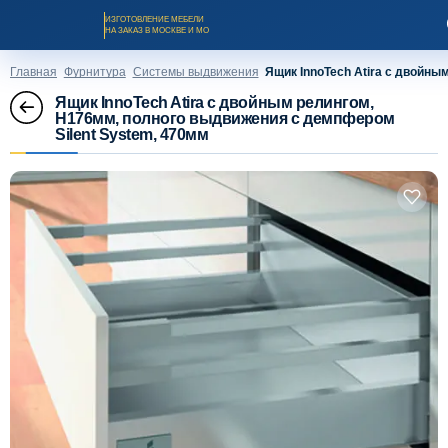
ИЗГОТОВЛЕНИЕ МЕБЕЛИ
НА ЗАКАЗ В МОСКВЕ И МО
Главная
Фурнитура
Системы выдвижения
Ящик InnoTech Atira с двойны
Ящик InnoTech Atira с двойным релингом,
H176мм, полного выдвижения с демпфером
Silent System, 470мм
Заказать звонок
Каталог мебели на заказ
О компании
Оплата и доставка
Рассрочка и кредит