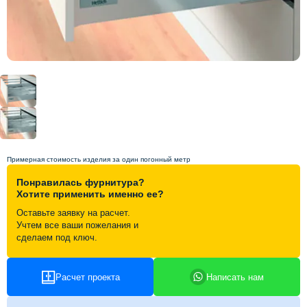
Схема работы
Акции и скидки
Портфолио
Видеоотзывы
Примерная стоимость изделия за один погонный метр
Статьи
Понравилась фурнитура?
Хотите применить именно ее?
Оставьте заявку на расчет.
Контакты
Учтем все ваши пожелания и
сделаем под ключ.
Расчет проекта
Написать нам