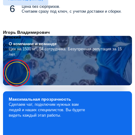
Цена без сюрпризов.
Считаем сразу под ключ, с учетом доставки и сборки.
Игорь Владимирович
Лонский
О компании
и команде
Основатель компании
2
Цех на 1500 м
, 54 сотрудника.
Безупречная репутация за 15
Мебелино
лет.
Максимальная
прозрачность
Сделаем чат, подключим нужных вам
людей и наших специалистов. Вы будете
видеть каждый этап работы.