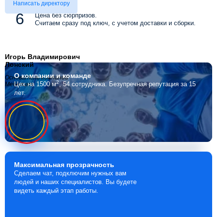
Написать директору
Цена без сюрпризов.
Считаем сразу под ключ, с учетом доставки и сборки.
Игорь Владимирович
Лонский
О компании
и команде
Основатель компании
2
Цех на 1500 м
, 54 сотрудника.
Безупречная репутация за 15
Мебелино
лет.
Максимальная
прозрачность
Сделаем чат, подключим нужных вам
людей и наших специалистов. Вы будете
видеть каждый этап работы.