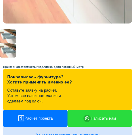
Схема работы
Акции и скидки
Портфолио
Видеоотзывы
Примерная стоимость изделия за один погонный метр
Понравилась фурнитура?
Статьи
Хотите применить именно ее?
Оставьте заявку на расчет.
Учтем все ваши пожелания и
Контакты
сделаем под ключ.
Расчет проекта
Написать нам